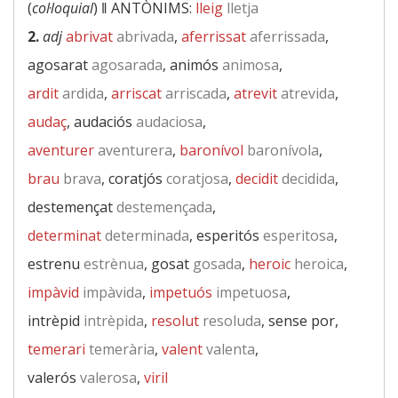
(
col·loquial
) ‖
ANTÒNIMS:
lleig
lletja
2.
adj
abrivat
abrivada
,
aferrissat
aferrissada
,
agosarat
agosarada
, animós
animosa
,
ardit
ardida
,
arriscat
arriscada
,
atrevit
atrevida
,
audaç
, audaciós
audaciosa
,
aventurer
aventurera
,
baronívol
baronívola
,
brau
brava
, coratjós
coratjosa
,
decidit
decidida
,
destemençat
destemençada
,
determinat
determinada
, esperitós
esperitosa
,
estrenu
estrènua
, gosat
gosada
,
heroic
heroica
,
impàvid
impàvida
,
impetuós
impetuosa
,
intrèpid
intrèpida
,
resolut
resoluda
, sense por,
temerari
temerària
,
valent
valenta
,
valerós
valerosa
,
viril