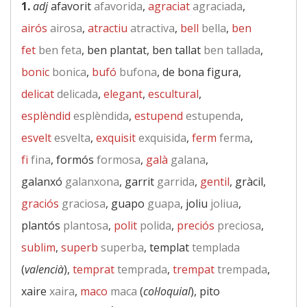
1.
adj
afavorit
afavorida
,
agraciat
agraciada
,
airós
airosa
,
atractiu
atractiva
,
bell
bella
,
ben
fet
ben feta
, ben plantat, ben tallat
ben tallada
,
bonic
bonica
,
bufó
bufona
, de bona figura,
delicat
delicada
,
elegant
,
escultural
,
esplèndid
esplèndida
,
estupend
estupenda
,
esvelt
esvelta
,
exquisit
exquisida
,
ferm
ferma
,
fi
fina
, formós
formosa
,
galà
galana
,
galanxó
galanxona
, garrit
garrida
,
gentil
, gràcil,
graciós
graciosa
, guapo
guapa
, joliu
joliua
,
plantós
plantosa
,
polit
polida
,
preciós
preciosa
,
sublim
,
superb
superba
, templat
templada
(
valencià
),
temprat
temprada
,
trempat
trempada
,
xaire
xaira
,
maco
maca
(
col·loquial
), pito