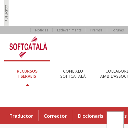
Notícies
Esdeveniments
Premsa
Fòrums
RECURSOS
CONEIXEU
COL·LABOR
I SERVEIS
SOFTCATALÀ
AMB L'ASSOCI
Traductor
Corrector
Diccionaris
Eines