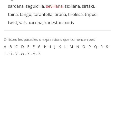
sardana, seguidilla,
sevillana
, siciliana, sirtaki,
taina, tango, tarantel·la, tirana, tirolesa, tripudi,
twist, vals, xacona, xarleston, xotis
O llisteu les paraules o expressions que comencen per:
A
-
B
-
C
-
D
-
E
-
F
-
G
-
H
-
I
-
J
-
K
-
L
-
M
-
N
-
O
-
P
-
Q
-
R
-
S
-
T
-
U
-
V
-
W
-
X
-
Y
-
Z