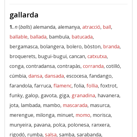
gallarda
1.
n
(
balls
) alemanda, alemanya,
atracció
,
ball
,
ballable
,
ballada
, bambula,
batucada
,
bergamasca, bolangera, bolero, bòston,
branda
,
broquerets, bugui-bugui, cancan,
catxutxa
,
conga, contradansa, contrapàs,
corranda
, cotilló,
cúmbia,
dansa
,
dansada
, escocesa, fandango,
farandola, farruca,
flamenc
, folia,
follia
, foxtrot,
funky, galop, gavota, giga,
granadina
, havanera,
jota, lambada, mambo,
mascarada
, masurca,
merengue, milonga, minuet,
momo
, morisca,
munyeira, pavana, polca, polonesa, ranxera,
rigodó, rumba,
salsa
, samba, sarabanda,