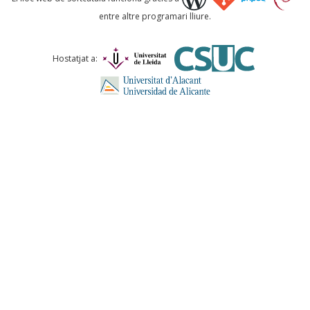
entre altre programari lliure.
Comentari *
Hostatjat a:
ENVIA