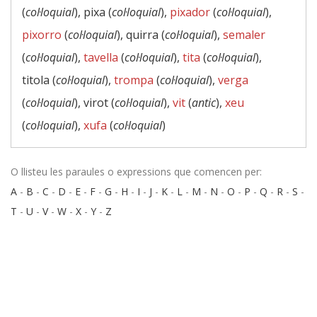
(
col·loquial
), pixa (
col·loquial
),
pixador
(
col·loquial
),
pixorro
(
col·loquial
), quirra (
col·loquial
),
semaler
(
col·loquial
),
tavella
(
col·loquial
),
tita
(
col·loquial
),
titola (
col·loquial
),
trompa
(
col·loquial
),
verga
(
col·loquial
), virot (
col·loquial
),
vit
(
antic
),
xeu
(
col·loquial
),
xufa
(
col·loquial
)
O llisteu les paraules o expressions que comencen per:
A
-
B
-
C
-
D
-
E
-
F
-
G
-
H
-
I
-
J
-
K
-
L
-
M
-
N
-
O
-
P
-
Q
-
R
-
S
-
T
-
U
-
V
-
W
-
X
-
Y
-
Z