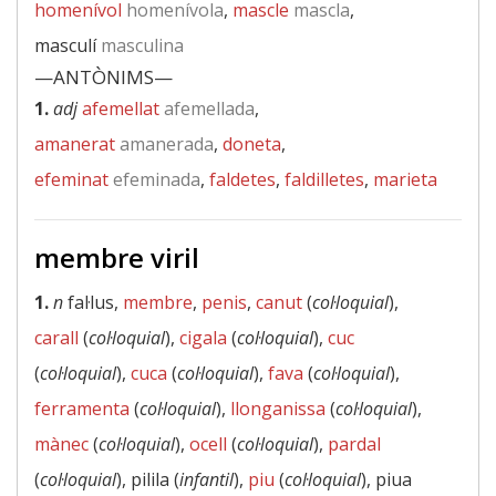
homenívol
homenívola
,
mascle
mascla
,
masculí
masculina
—ANTÒNIMS—
1.
adj
afemellat
afemellada
,
amanerat
amanerada
,
doneta
,
efeminat
efeminada
,
faldetes
,
faldilletes
,
marieta
membre viril
1.
n
fal·lus,
membre
,
penis
,
canut
(
col·loquial
),
carall
(
col·loquial
),
cigala
(
col·loquial
),
cuc
(
col·loquial
),
cuca
(
col·loquial
),
fava
(
col·loquial
),
ferramenta
(
col·loquial
),
llonganissa
(
col·loquial
),
mànec
(
col·loquial
),
ocell
(
col·loquial
),
pardal
(
col·loquial
), pilila (
infantil
),
piu
(
col·loquial
), piua