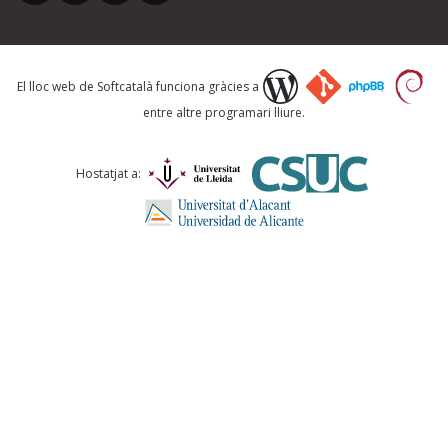
Què proposeu?
El lloc web de Softcatalà funciona gràcies a
entre altre programari lliure.
Comentari *
Hostatjat a:
ENVIA