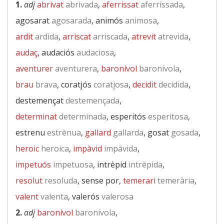
1.
adj
abrivat
abrivada
,
aferrissat
aferrissada
,
agosarat
agosarada
, animós
animosa
,
ardit
ardida
,
arriscat
arriscada
,
atrevit
atrevida
,
audaç
, audaciós
audaciosa
,
aventurer
aventurera
,
baronívol
baronívola
,
brau
brava
, coratjós
coratjosa
,
decidit
decidida
,
destemençat
destemençada
,
determinat
determinada
, esperitós
esperitosa
,
estrenu
estrènua
,
gallard
gallarda
, gosat
gosada
,
heroic
heroica
,
impàvid
impàvida
,
impetuós
impetuosa
, intrèpid
intrèpida
,
resolut
resoluda
, sense por,
temerari
temerària
,
valent
valenta
, valerós
valerosa
2.
adj
baronívol
baronívola
,