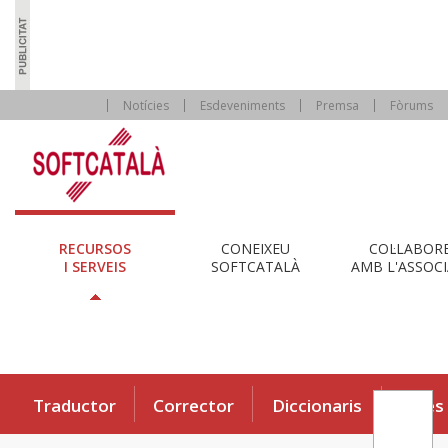
Notícies
Esdeveniments
Premsa
Fòrums
RECURSOS
CONEIXEU
COL·LABOR
I SERVEIS
SOFTCATALÀ
AMB L'ASSOCI
Traductor
Corrector
Diccionaris
Eines