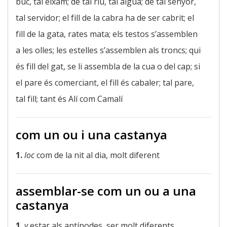
buc, tal eixam; de tal riu, tal aigua; de tal senyor,
tal servidor; el fill de la cabra ha de ser cabrit; el
fill de la gata, rates mata; els testos s’assemblen
a les olles; les estelles s’assemblen als troncs; qui
és fill del gat, se li assembla de la cua o del cap; si
el pare és comerciant, el fill és cabaler; tal pare,
tal fill; tant és Alí com Camalí
com un ou i una castanya
1.
loc
com de la nit al dia, molt diferent
assemblar-se com un ou a una
castanya
1.
v
estar als antípodes, ser molt diferents