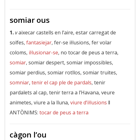
somiar ous
1.
v
aixecar castells en l’aire, estar carregat de
solfes,
fantasiejar
, fer-se il·lusions, fer volar
coloms,
il·lusionar-se
, no tocar de peus a terra,
somiar
, somiar despert, somiar impossibles,
somiar perdius, somiar rotllos, somiar truites,
somniar
,
tenir el cap ple de pardals
, tenir
pardalets al cap, tenir terra a l’Havana, veure
animetes, viure a la lluna,
viure d’il·lusions
‖
ANTÒNIMS:
tocar de peus a terra
càgon l’ou