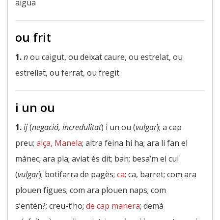
aigua
ou frit
1.
n
ou caigut, ou deixat caure, ou estrelat, ou
estrellat, ou ferrat, ou fregit
i un ou
1.
ij
(
negació, incredulitat
) i un ou (
vulgar
); a cap
preu;
alça, Manela
; altra feina hi ha; ara li fan el
mànec; ara pla; aviat és dit; bah; besa’m el cul
(
vulgar
); botifarra de pagès;
ca
; ca, barret; com ara
plouen figues; com ara plouen naps; com
s’entén?; creu-t’ho;
de cap manera
; demà