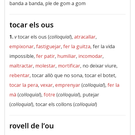
banda a banda, ple de gom a gom
tocar els ous
1.
v
tocar els ous (
col·loquial
),
atracallar
,
empixonar
,
fastiguejar
,
fer la guitza
, fer la vida
impossible,
fer patir
,
humiliar
,
incomodar
,
maltractar
,
molestar
,
mortificar
, no deixar viure,
rebentar
, tocar allò que no sona, tocar el botet,
tocar la pera
,
vexar
,
emprenyar
(
col·loquial
),
fer la
mà
(
col·loquial
),
fotre
(
col·loquial
), putejar
(
col·loquial
), tocar els collons (
col·loquial
)
rovell de l’ou