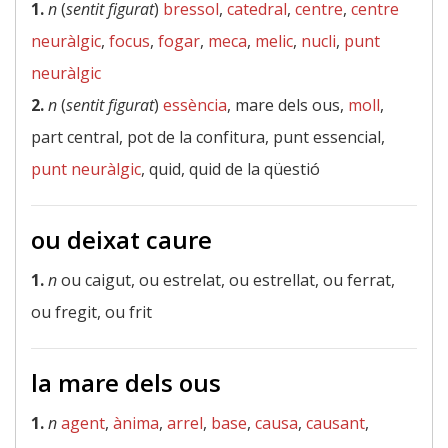
1.
n
(
sentit figurat
)
bressol
,
catedral
,
centre
,
centre
neuràlgic
,
focus
,
fogar
,
meca
,
melic
,
nucli
,
punt
neuràlgic
2.
n
(
sentit figurat
)
essència
, mare dels ous,
moll
,
part central, pot de la confitura, punt essencial,
punt neuràlgic
, quid, quid de la qüestió
ou deixat caure
1.
n
ou caigut, ou estrelat, ou estrellat, ou ferrat,
ou fregit, ou frit
la mare dels ous
1.
n
agent
,
ànima
,
arrel
,
base
,
causa
,
causant
,