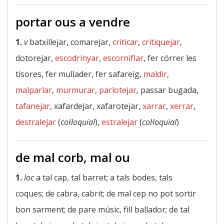
portar ous a vendre
1.
v
batxillejar, comarejar,
criticar
,
critiquejar
,
dotorejar,
escodrinyar
,
escorniflar
, fer córrer les
tisores, fer mullader, fer safareig,
maldir
,
malparlar
,
murmurar
,
parlotejar
, passar bugada,
tafanejar
, xafardejar, xafarotejar,
xarrar
,
xerrar
,
destralejar
(
col·loquial
),
estralejar
(
col·loquial
)
de mal corb, mal ou
1.
loc
a tal cap, tal barret; a tals bodes, tals
coques; de cabra, cabrit; de mal cep no pot sortir
bon sarment; de pare músic, fill ballador; de tal