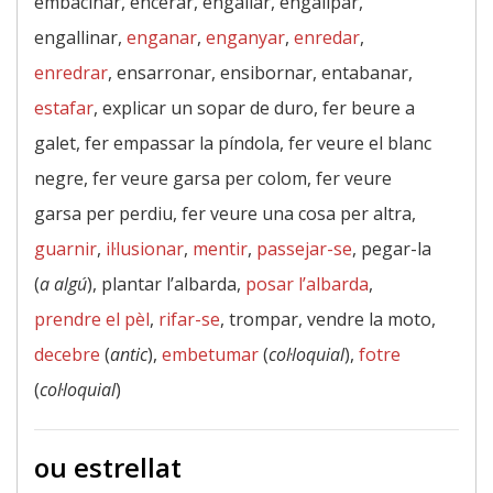
embacinar, encerar, engaliar, engalipar,
engallinar,
enganar
,
enganyar
,
enredar
,
enredrar
, ensarronar, ensibornar, entabanar,
estafar
, explicar un sopar de duro, fer beure a
galet, fer empassar la píndola, fer veure el blanc
negre, fer veure garsa per colom, fer veure
garsa per perdiu, fer veure una cosa per altra,
guarnir
,
il·lusionar
,
mentir
,
passejar-se
, pegar-la
(
a algú
), plantar l’albarda,
posar l’albarda
,
prendre el pèl
,
rifar-se
, trompar, vendre la moto,
decebre
(
antic
),
embetumar
(
col·loquial
),
fotre
(
col·loquial
)
ou estrellat