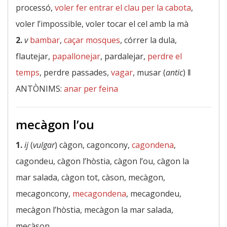
processó,
voler fer entrar el clau per la cabota
,
voler l’impossible, voler tocar el cel amb la mà
2.
v
bambar
,
caçar mosques
, córrer la dula,
flautejar,
papallonejar
, pardalejar,
perdre el
temps
, perdre passades,
vagar
, musar (
antic
) ‖
ANTÒNIMS:
anar per feina
mecàgon l’ou
1.
ij
(
vulgar
) càgon, cagoncony,
cagondena
,
cagondeu, càgon l’hòstia, càgon l’ou, càgon la
mar salada, càgon tot, càson, mecàgon,
mecagoncony,
mecagondena
, mecagondeu,
mecàgon l’hòstia, mecàgon la mar salada,
mecàson