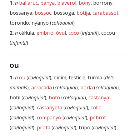
1.
n
ballaruc
,
banya
,
blaverol
,
bony
, borrony,
bossanya,
bossoc
, bossoga,
botija
,
carabassot
,
torondo, nyanyo (
col·loquial
)
2.
n
cèl·lula,
embrió
,
òvul
,
coco
(
infantil
), cocou
(
infantil
)
ou
1.
n
ou
(
col·loquial
), dídim, testicle, turma (
dels
animals
),
arracada
(
col·loquial
),
borla
(
col·loquial
),
bòtil (
col·loquial
),
botó
(
col·loquial
),
castanya
(
col·loquial
),
castanyeta
(
col·loquial
),
colló
(
col·loquial
),
companyó
(
col·loquial
),
pebrot
(
col·loquial
),
pilota
(
col·loquial
), tripó (
col·loquial
)