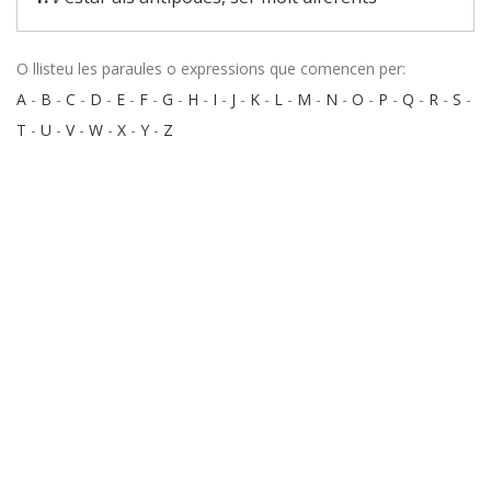
O llisteu les paraules o expressions que comencen per:
A
-
B
-
C
-
D
-
E
-
F
-
G
-
H
-
I
-
J
-
K
-
L
-
M
-
N
-
O
-
P
-
Q
-
R
-
S
-
T
-
U
-
V
-
W
-
X
-
Y
-
Z