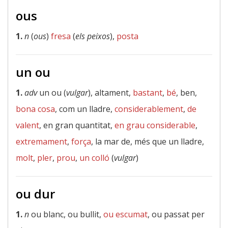
ous
1.
n
(
ous
)
fresa
(
els peixos
),
posta
un ou
1.
adv
un ou (
vulgar
), altament,
bastant
,
bé
, ben,
bona cosa
, com un lladre,
considerablement
,
de
valent
, en gran quantitat,
en grau considerable
,
extremament
,
força
, la mar de, més que un lladre,
molt
,
pler
,
prou
,
un colló
(
vulgar
)
ou dur
1.
n
ou blanc, ou bullit,
ou escumat
, ou passat per