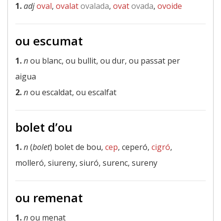
1.
adj
oval
,
ovalat
ovalada
,
ovat
ovada
,
ovoide
ou escumat
1.
n
ou blanc, ou bullit, ou dur, ou passat per
aigua
2.
n
ou escaldat, ou escalfat
bolet d’ou
1.
n
(
bolet
) bolet de bou,
cep
, ceperó,
cigró
,
molleró, siureny, siuró, surenc, sureny
ou remenat
1.
n
ou menat