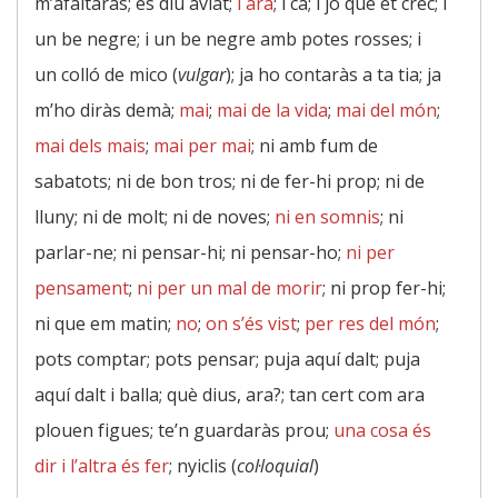
m’afaitaràs; es diu aviat;
i ara
; i ca; i jo que et crec; i
un be negre; i un be negre amb potes rosses; i
un colló de mico (
vulgar
); ja ho contaràs a ta tia; ja
m’ho diràs demà;
mai
;
mai de la vida
;
mai del món
;
mai dels mais
;
mai per mai
; ni amb fum de
sabatots; ni de bon tros; ni de fer-hi prop; ni de
lluny; ni de molt; ni de noves;
ni en somnis
; ni
parlar-ne; ni pensar-hi; ni pensar-ho;
ni per
pensament
;
ni per un mal de morir
; ni prop fer-hi;
ni que em matin;
no
;
on s’és vist
;
per res del món
;
pots comptar; pots pensar; puja aquí dalt; puja
aquí dalt i balla; què dius, ara?; tan cert com ara
plouen figues; te’n guardaràs prou;
una cosa és
dir i l’altra és fer
; nyiclis (
col·loquial
)