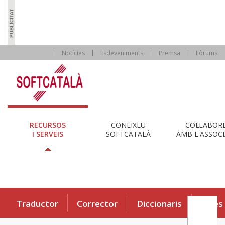
Notícies
Esdeveniments
Premsa
Fòrums
RECURSOS
CONEIXEU
COL·LABOR
I SERVEIS
SOFTCATALÀ
AMB L'ASSOCI
Traductor
Corrector
Diccionaris
Eines