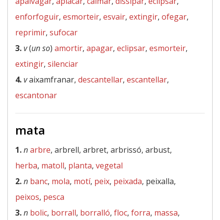
apaivagar
,
aplacar
,
calmar
,
dissipar
,
eclipsar
,
enforfoguir
,
esmorteir
,
esvair
,
extingir
,
ofegar
,
reprimir
,
sufocar
3.
v
(
un so
)
amortir
,
apagar
,
eclipsar
,
esmorteir
,
extingir
,
silenciar
4.
v
aixamfranar,
descantellar
,
escantellar
,
escantonar
mata
1.
n
arbre
, arbrell, arbret, arbrissó, arbust,
herba
,
matoll
,
planta
,
vegetal
2.
n
banc
,
mola
,
motí
,
peix
,
peixada
, peixalla,
peixos
,
pesca
3.
n
bolic
,
borrall
,
borralló
,
floc
,
forra
,
massa
,