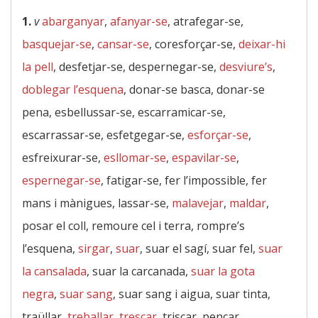
1.
v
abarganyar
,
afanyar-se
, atrafegar-se,
basquejar-se
,
cansar-se
, coresforçar-se,
deixar-hi
la pell
, desfetjar-se, despernegar-se,
desviure’s
,
doblegar l’esquena
, donar-se basca, donar-se
pena, esbellussar-se, escarramicar-se,
escarrassar-se, esfetgegar-se,
esforçar-se
,
esfreixurar-se,
esllomar-se
,
espavilar-se
,
espernegar-se
, fatigar-se, fer l’impossible, fer
mans i mànigues, lassar-se,
malavejar
,
maldar
,
posar el coll, remoure cel i terra, rompre’s
l’esquena,
sirgar
,
suar
, suar el sagí, suar fel,
suar
la cansalada
, suar la carcanada,
suar la gota
negra
,
suar sang
, suar sang i aigua, suar tinta,
traüllar,
treballar
,
trescar
, triscar, pencar