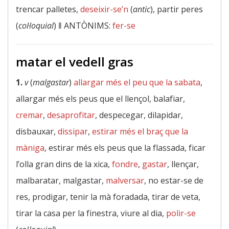
trencar palletes,
deseixir-se’n
(
antic
), partir peres
(
col·loquial
) ‖
ANTÒNIMS:
fer-se
matar el vedell gras
1.
v
(
malgastar
)
allargar més el peu que la sabata
,
allargar més els peus que el llençol, balafiar,
cremar
,
desaprofitar
, despecegar, dilapidar,
disbauxar,
dissipar
,
estirar més el braç que la
màniga
, estirar més els peus que la flassada, ficar
l’olla gran dins de la xica,
fondre
,
gastar
, llençar,
malbaratar, malgastar,
malversar
, no estar-se de
res, prodigar, tenir la mà foradada, tirar de veta,
tirar la casa per la finestra, viure al dia,
polir-se