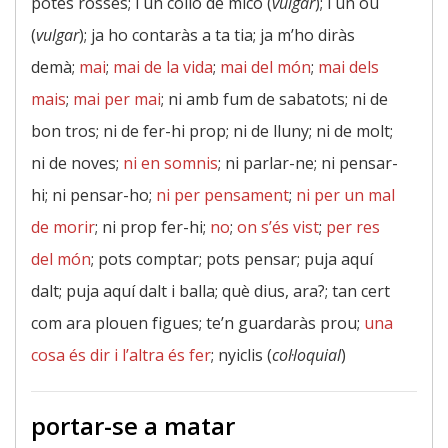
potes rosses; i un colló de mico (
vulgar
); i un ou
(
vulgar
); ja ho contaràs a ta tia; ja m’ho diràs
demà;
mai
;
mai de la vida
;
mai del món
;
mai dels
mais
;
mai per mai
; ni amb fum de sabatots; ni de
bon tros; ni de fer-hi prop; ni de lluny; ni de molt;
ni de noves;
ni en somnis
; ni parlar-ne; ni pensar-
hi; ni pensar-ho;
ni per pensament
;
ni per un mal
de morir
; ni prop fer-hi;
no
;
on s’és vist
;
per res
del món
; pots comptar; pots pensar; puja aquí
dalt; puja aquí dalt i balla; què dius, ara?; tan cert
com ara plouen figues; te’n guardaràs prou;
una
cosa és dir i l’altra és fer
; nyiclis (
col·loquial
)
portar-se a matar