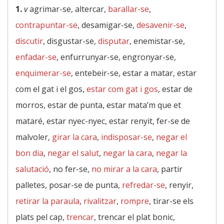
1.
v
agrimar-se, altercar,
barallar-se
,
contrapuntar-se
, desamigar-se,
desavenir-se
,
discutir
, disgustar-se,
disputar
, enemistar-se,
enfadar-se
, enfurrunyar-se, engronyar-se,
enquimerar-se
, entebeir-se, estar a matar, estar
com el gat i el gos,
estar com gat i gos
, estar de
morros, estar de punta, estar mata’m que et
mataré, estar nyec-nyec, estar renyit, fer-se de
malvoler,
girar la cara
,
indisposar-se
,
negar el
bon dia
,
negar el salut
,
negar la cara
,
negar la
salutació
, no fer-se,
no mirar a la cara
, partir
palletes, posar-se de punta,
refredar-se
, renyir,
retirar la paraula
,
rivalitzar
,
rompre
, tirar-se els
plats pel cap,
trencar
, trencar el plat bonic,