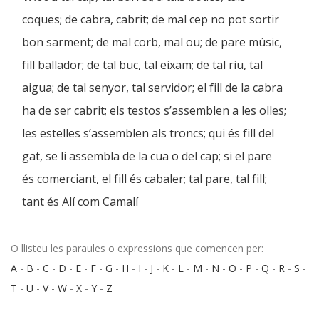
coques; de cabra, cabrit; de mal cep no pot sortir
bon sarment; de mal corb, mal ou; de pare músic,
fill ballador; de tal buc, tal eixam; de tal riu, tal
aigua; de tal senyor, tal servidor; el fill de la cabra
ha de ser cabrit; els testos s’assemblen a les olles;
les estelles s’assemblen als troncs; qui és fill del
gat, se li assembla de la cua o del cap; si el pare
és comerciant, el fill és cabaler; tal pare, tal fill;
tant és Alí com Camalí
O llisteu les paraules o expressions que comencen per:
A
-
B
-
C
-
D
-
E
-
F
-
G
-
H
-
I
-
J
-
K
-
L
-
M
-
N
-
O
-
P
-
Q
-
R
-
S
-
T
-
U
-
V
-
W
-
X
-
Y
-
Z