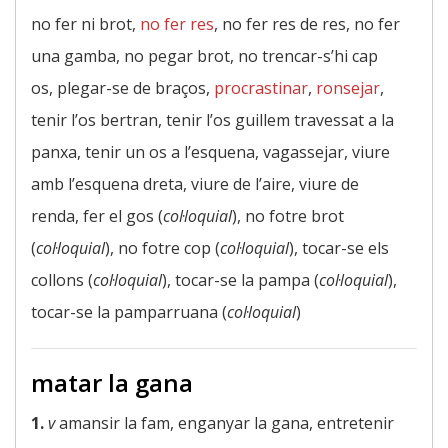
no fer ni brot,
no fer res
, no fer res de res, no fer
una gamba, no pegar brot, no trencar-s’hi cap
os, plegar-se de braços,
procrastinar
,
ronsejar
,
tenir l’os bertran, tenir l’os guillem travessat a la
panxa, tenir un os a l’esquena, vagassejar, viure
amb l’esquena dreta, viure de l’aire, viure de
renda, fer el gos (
col·loquial
), no fotre brot
(
col·loquial
), no fotre cop (
col·loquial
), tocar-se els
collons (
col·loquial
), tocar-se la pampa (
col·loquial
),
tocar-se la pamparruana (
col·loquial
)
matar la gana
1.
v
amansir la fam, enganyar la gana, entretenir