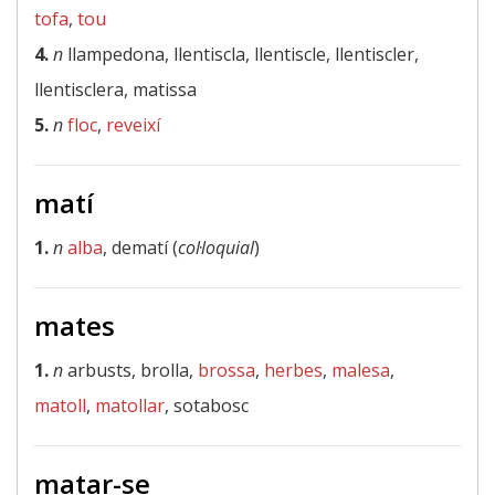
tofa
,
tou
4.
n
llampedona, llentiscla, llentiscle, llentiscler,
llentisclera, matissa
5.
n
floc
,
reveixí
matí
1.
n
alba
, dematí (
col·loquial
)
mates
1.
n
arbusts, brolla,
brossa
,
herbes
,
malesa
,
matoll
,
matollar
, sotabosc
matar-se