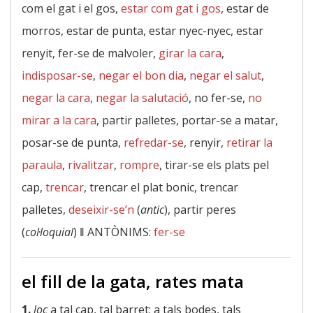
com el gat i el gos,
estar com gat i gos
, estar de
morros, estar de punta, estar nyec-nyec, estar
renyit, fer-se de malvoler,
girar la cara
,
indisposar-se
,
negar el bon dia
,
negar el salut
,
negar la cara
,
negar la salutació
, no fer-se,
no
mirar a la cara
, partir palletes, portar-se a matar,
posar-se de punta,
refredar-se
, renyir,
retirar la
paraula
,
rivalitzar
,
rompre
, tirar-se els plats pel
cap,
trencar
, trencar el plat bonic, trencar
palletes,
deseixir-se’n
(
antic
), partir peres
(
col·loquial
) ‖
ANTÒNIMS:
fer-se
el fill de la gata, rates mata
1.
loc
a tal cap, tal barret; a tals bodes, tals