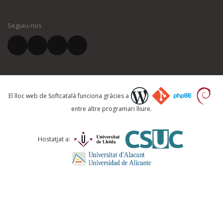
El vostre nom *
Seguiu-nos
El vostre correu electrònic *
Què proposeu?
El lloc web de Softcatalà funciona gràcies a
entre altre programari lliure.
Comentari *
Hostatjat a: