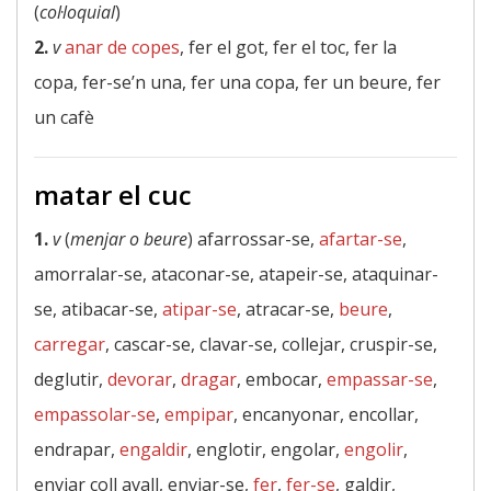
(
col·loquial
)
2.
v
anar de copes
, fer el got, fer el toc, fer la
copa, fer-se’n una, fer una copa, fer un beure, fer
un cafè
matar el cuc
1.
v
(
menjar o beure
) afarrossar-se,
afartar-se
,
amorralar-se, ataconar-se, atapeir-se, ataquinar-
se, atibacar-se,
atipar-se
, atracar-se,
beure
,
carregar
, cascar-se, clavar-se, collejar, cruspir-se,
deglutir,
devorar
,
dragar
, embocar,
empassar-se
,
empassolar-se
,
empipar
, encanyonar, encollar,
endrapar,
engaldir
, englotir, engolar,
engolir
,
enviar coll avall, enviar-se,
fer
,
fer-se
, galdir,