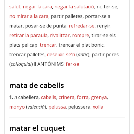
salut
,
negar la cara
,
negar la salutació
, no fer-se,
no mirar a la cara
, partir palletes, portar-se a
matar, posar-se de punta,
refredar-se
, renyir,
retirar la paraula
,
rivalitzar
,
rompre
, tirar-se els
plats pel cap,
trencar
, trencar el plat bonic,
trencar palletes,
deseixir-se’n
(
antic
), partir peres
(
col·loquial
) ‖
ANTÒNIMS:
fer-se
mata de cabells
1.
n
cabellera,
cabells
,
crinera
,
forra
,
grenya
,
monyo
(
valencià
),
pelussa
, pelussera,
xolla
matar el cuquet