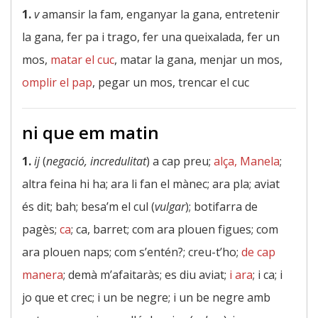
1.
v
amansir la fam, enganyar la gana, entretenir
la gana, fer pa i trago, fer una queixalada, fer un
mos,
matar el cuc
, matar la gana, menjar un mos,
omplir el pap
, pegar un mos, trencar el cuc
ni que em matin
1.
ij
(
negació, incredulitat
) a cap preu;
alça, Manela
;
altra feina hi ha; ara li fan el mànec; ara pla; aviat
és dit; bah; besa’m el cul (
vulgar
); botifarra de
pagès;
ca
; ca, barret; com ara plouen figues; com
ara plouen naps; com s’entén?; creu-t’ho;
de cap
manera
; demà m’afaitaràs; es diu aviat;
i ara
; i ca; i
jo que et crec; i un be negre; i un be negre amb