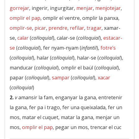
gorrejar
, ingerir, ingurgitar,
menjar
,
menjotejar
,
omplir el pap
, omplir el ventre, omplir la panxa,
omplir-se
,
picar
,
prendre
,
refilar
,
tragar
, xamar-
se,
calar
(
col·loquial
), calar-se (
col·loquial
),
estacar-
se
(
col·loquial
), fer nyam-nyam (
infantil
),
fotre’s
(
col·loquial
), halar (
col·loquial
), halar-se (
col·loquial
),
manducar (
col·loquial
), omplir el baül (
col·loquial
),
papar (
col·loquial
),
sampar
(
col·loquial
),
xacar
(
col·loquial
)
2.
v
amansir la fam, enganyar la gana, entretenir
la gana, fer pa i trago, fer una queixalada, fer un
mos, matar el cuquet, matar la gana, menjar un
mos,
omplir el pap
, pegar un mos, trencar el cuc