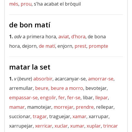
més
,
prou
, s’ha acabat el bròquil
de bon matí
1.
adv
a primera hora,
aviat
,
d’hora
, de bona
hora, dejorn,
de matí
, enjorn,
prest
,
prompte
matar la set
1.
v
(
beure
)
absorbir
, acarcanyar-se,
amorrar-se
,
arremullar,
beure
,
beure a morro
, bevotejar,
empassar-se
,
engolir
,
fer
,
fer-se
, libar,
llepar
,
mamar
, mamotejar,
morrejar
,
prendre
, rellepar,
succionar,
tragar
, traguejar,
xamar
, xarrupar,
xarrupejar,
xerricar
,
xuclar
,
xumar
,
xuplar
,
trincar