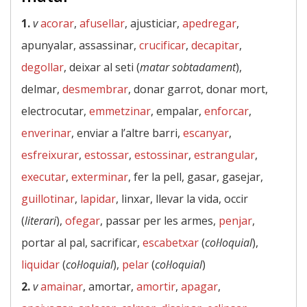
1.
v
acorar
,
afusellar
, ajusticiar,
apedregar
,
apunyalar, assassinar,
crucificar
,
decapitar
,
degollar
, deixar al seti (
matar sobtadament
),
delmar,
desmembrar
, donar garrot, donar mort,
electrocutar,
emmetzinar
, empalar,
enforcar
,
enverinar
, enviar a l’altre barri,
escanyar
,
esfreixurar
,
estossar
,
estossinar
,
estrangular
,
executar
,
exterminar
, fer la pell, gasar, gasejar,
guillotinar
,
lapidar
, linxar, llevar la vida, occir
(
literari
),
ofegar
, passar per les armes,
penjar
,
portar al pal, sacrificar,
escabetxar
(
col·loquial
),
liquidar
(
col·loquial
),
pelar
(
col·loquial
)
2.
v
amainar
, amortar,
amortir
,
apagar
,