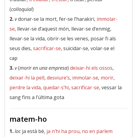
(
col·loquial
)
2.
v
donar-se la mort, fer-se l’harakiri,
immolar-
se
, llevar-se d’aquest món, llevar-se d’enmig,
llevar-se la vida, obrir-se les venes, posar fi als
seus dies,
sacrificar-se
, suïcidar-se, volar-se el
cap
3.
v
(
morir en una empresa
)
deixar-hi els ossos
,
deixar-hi la pell
,
desviure’s
,
immolar-se
,
morir
,
perdre la vida
,
quedar-s’hi
,
sacrificar-se
, vessar la
sang fins a l’última gota
matem-ho
1.
loc
ja està bé,
ja n’hi ha prou
,
no en parlem