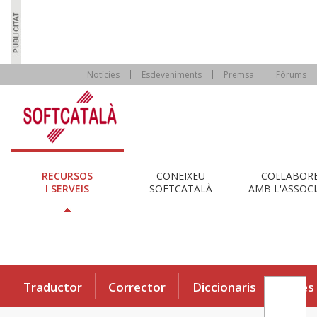
Notícies
Esdeveniments
Premsa
Fòrums
RECURSOS
CONEIXEU
COL·LABOR
I SERVEIS
SOFTCATALÀ
AMB L'ASSOCI
Traductor
Corrector
Diccionaris
Eines