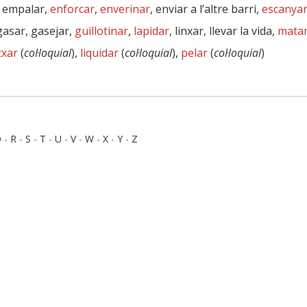
, empalar,
enforcar
,
enverinar
, enviar a l’altre barri,
escanya
, gasar, gasejar,
guillotinar
,
lapidar
, linxar, llevar la vida,
mata
txar
(
col·loquial
),
liquidar
(
col·loquial
),
pelar
(
col·loquial
)
Q
-
R
-
S
-
T
-
U
-
V
-
W
-
X
-
Y
-
Z