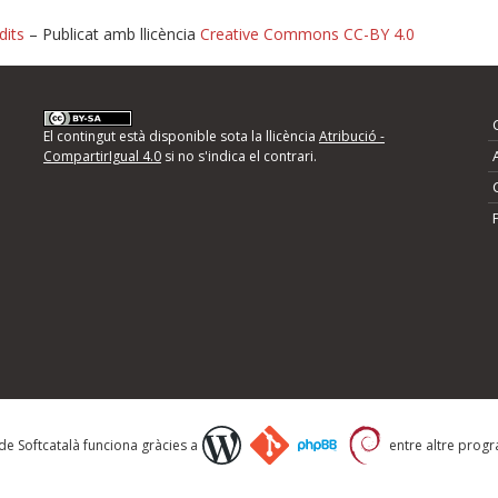
dits
– Publicat amb llicència
Creative Commons CC-BY 4.0
nformeu d'errors
El contingut està disponible sota la llicència
Atribució -
CompartirIgual 4.0
si no s'indica el contrari.
mps següents i descriviu quina és la millora que
 de Softcatalà funciona gràcies a
entre altre progra