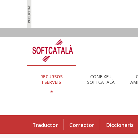
RECURSOS
CONEIXEU
I SERVEIS
SOFTCATALÀ
AMB
Traductor
Corrector
Diccionaris