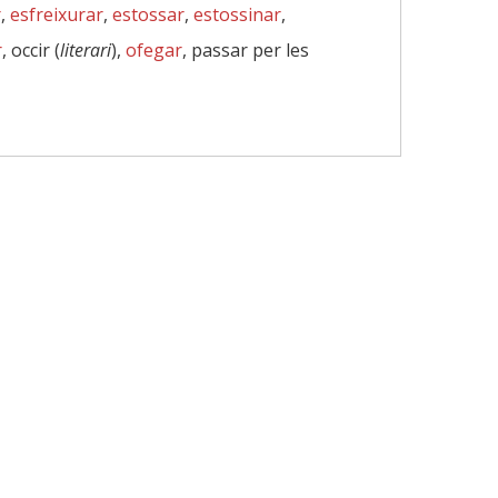
r
,
esfreixurar
,
estossar
,
estossinar
,
r
, occir (
literari
),
ofegar
, passar per les