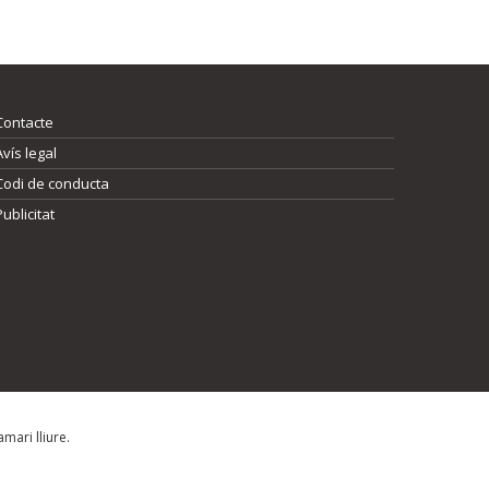
Contacte
Avís legal
Codi de conducta
Publicitat
mari lliure.