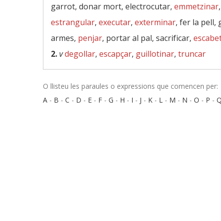
garrot, donar mort, electrocutar,
emmetzinar
estrangular
,
executar
,
exterminar
, fer la pell
armes,
penjar
, portar al pal, sacrificar,
escabe
2.
v
degollar
,
escapçar
,
guillotinar
,
truncar
O llisteu les paraules o expressions que comencen per:
A
-
B
-
C
-
D
-
E
-
F
-
G
-
H
-
I
-
J
-
K
-
L
-
M
-
N
-
O
-
P
-