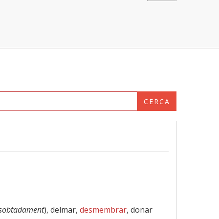
CERCA
sobtadament
), delmar,
desmembrar
, donar