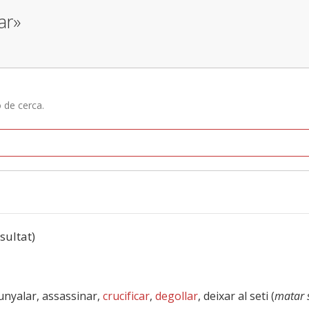
ar»
ó de cerca.
esultat)
unyalar, assassinar,
crucificar
,
degollar
, deixar al seti (
matar 