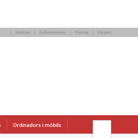
Notícies
Esdeveniments
Premsa
Fòrums
s
Ordinadors i mòbils