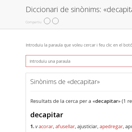
Diccionari de sinònims: «decapit
Compartiu
Introduïu la paraula que voleu cercar i feu clic en el bot
Sinònims de «decapitar»
Resultats de la cerca per a «
decapitar
» (1 r
decapitar
1.
v
acorar
,
afusellar
, ajusticiar,
apedregar
, ap