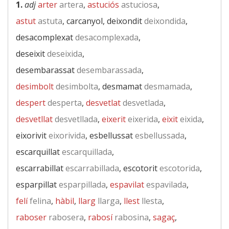
1.
adj
arter
artera
,
astuciós
astuciosa
,
astut
astuta
, carcanyol, deixondit
deixondida
,
desacomplexat
desacomplexada
,
deseixit
deseixida
,
desembarassat
desembarassada
,
desimbolt
desimbolta
, desmamat
desmamada
,
despert
desperta
,
desvetlat
desvetlada
,
desvetllat
desvetllada
,
eixerit
eixerida
,
eixit
eixida
,
eixorivit
eixorivida
, esbellussat
esbellussada
,
escarquillat
escarquillada
,
escarrabillat
escarrabillada
, escotorit
escotorida
,
esparpillat
esparpillada
,
espavilat
espavilada
,
felí
felina
,
hàbil
,
llarg
llarga
,
llest
llesta
,
raboser
rabosera
,
rabosí
rabosina
,
sagaç
,