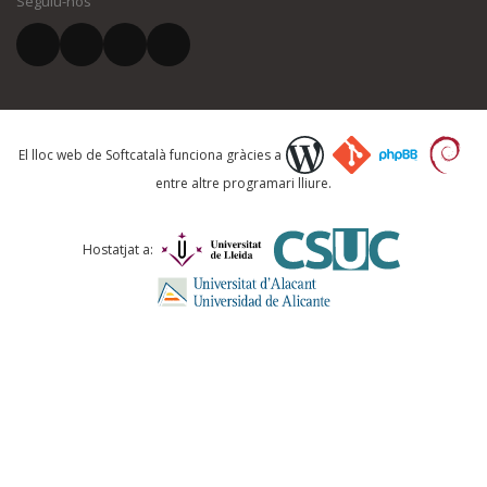
Seguiu-nos
El vostre correu electrònic *
Què proposeu?
El lloc web de Softcatalà funciona gràcies a
entre altre programari lliure.
Comentari *
Hostatjat a: