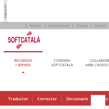
Notícies
Esdeveniments
Premsa
Fòrums
RECURSOS
CONEIXEU
COL·LABOR
I SERVEIS
SOFTCATALÀ
AMB L'ASSOCI
Traductor
Corrector
Diccionaris
Eines