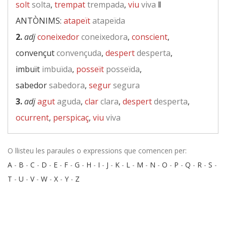
solt
solta
,
trempat
trempada
,
viu
viva
‖
ANTÒNIMS:
atapeït
atapeïda
2.
adj
coneixedor
coneixedora
,
conscient
,
convençut
convençuda
,
despert
desperta
,
imbuït
imbuïda
,
posseït
posseïda
,
sabedor
sabedora
,
segur
segura
3.
adj
agut
aguda
,
clar
clara
,
despert
desperta
,
ocurrent
,
perspicaç
,
viu
viva
O llisteu les paraules o expressions que comencen per:
A
-
B
-
C
-
D
-
E
-
F
-
G
-
H
-
I
-
J
-
K
-
L
-
M
-
N
-
O
-
P
-
Q
-
R
-
S
-
T
-
U
-
V
-
W
-
X
-
Y
-
Z