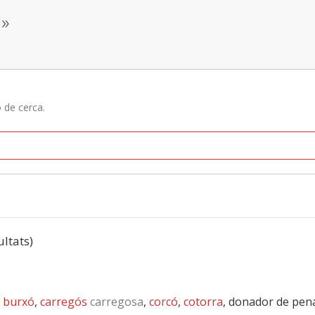
ú»
ó de cerca.
ultats)
,
burxó
,
carregós
carregosa
,
corcó
,
cotorra
, donador de pen