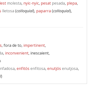
est
molesta
,
nyic-nyic
,
pesat
pesada
,
plepa
,
s
lletosa
(
col·loquial
),
paparra
(
col·loquial
),
s
, fora de to,
impertinent
,
da
,
inconvenient
, inescaient,
a
nfadosa
,
enfitós
enfitosa
,
enutjós
enutjosa
,
l
)