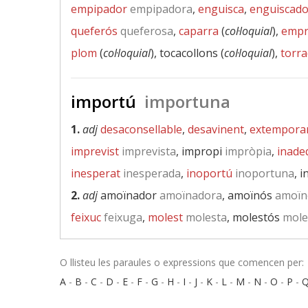
empipador
empipadora
,
enguisca
,
enguiscado
queferós
queferosa
,
caparra
(
col·loquial
),
empr
plom
(
col·loquial
), tocacollons (
col·loquial
),
torra
importú
importuna
1.
adj
desaconsellable
,
desavinent
,
extempora
imprevist
imprevista
, impropi
impròpia
,
inade
inesperat
inesperada
,
inoportú
inoportuna
, 
2.
adj
amoïnador
amoïnadora
, amoïnós
amoïn
feixuc
feixuga
,
molest
molesta
, molestós
mole
O llisteu les paraules o expressions que comencen per:
A
-
B
-
C
-
D
-
E
-
F
-
G
-
H
-
I
-
J
-
K
-
L
-
M
-
N
-
O
-
P
-