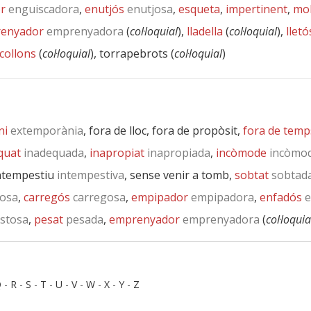
r
enguiscadora
,
enutjós
enutjosa
,
esqueta
,
impertinent
,
mol
enyador
emprenyadora
(
col·loquial
),
lladella
(
col·loquial
),
lletó
collons
(
col·loquial
), torrapebrots (
col·loquial
)
ni
extemporània
, fora de lloc, fora de propòsit,
fora de temp
quat
inadequada
,
inapropiat
inapropiada
,
incòmode
incòmo
intempestiu
intempestiva
, sense venir a tomb,
sobtat
sobtad
osa
,
carregós
carregosa
,
empipador
empipadora
,
enfadós
e
stosa
,
pesat
pesada
,
emprenyador
emprenyadora
(
col·loquia
Q
-
R
-
S
-
T
-
U
-
V
-
W
-
X
-
Y
-
Z