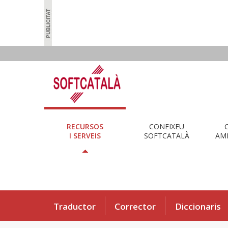
RECURSOS
CONEIXEU
I SERVEIS
SOFTCATALÀ
AMB
Traductor
Corrector
Diccionaris