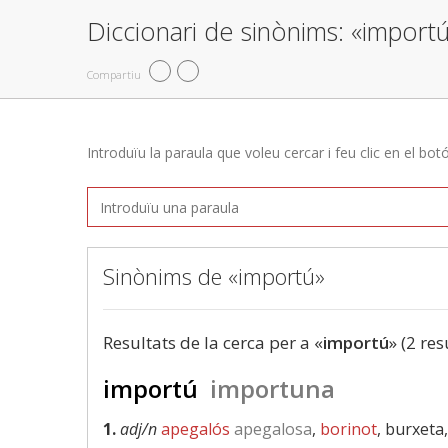
Diccionari de sinònims: «import
Compartiu
Introduïu la paraula que voleu cercar i feu clic en el bot
Sinònims de «importú»
Resultats de la cerca per a «
importú
» (2 res
importú
importuna
1.
adj/n
apegalós
apegalosa
,
borinot
, burxeta