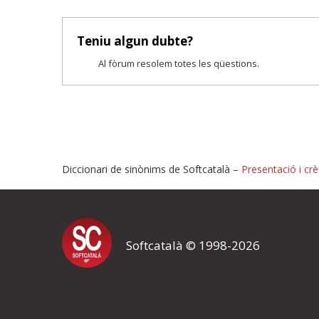
Teniu algun dubte?
Al fòrum resolem totes les qüestions.
Diccionari de sinònims de Softcatalà –
Presentació i crè
Proposeu-nos millores o i
Softcatalà © 1998-2026
Si heu trobat un error o voleu proposar alguna millora, ompliu els ca
proposeu o l'error del qual voleu informar-nos.
El vostre nom *