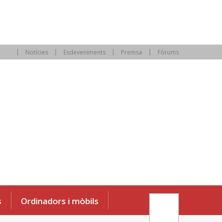
Notícies
Esdeveniments
Premsa
Fòrums
s
Ordinadors i mòbils