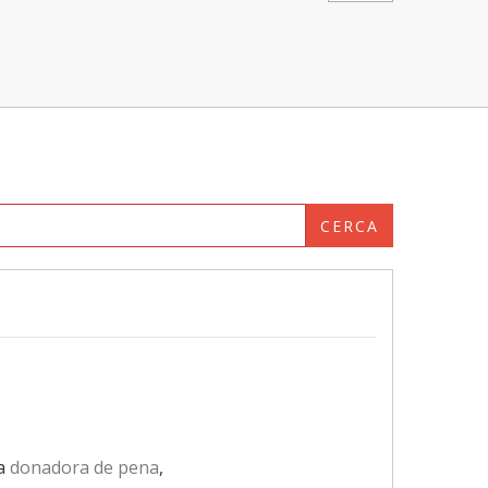
CERCA
a
donadora de pena
,