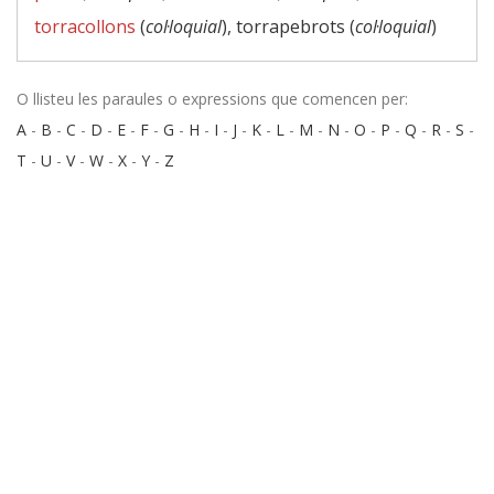
torracollons
(
col·loquial
), torrapebrots (
col·loquial
)
O llisteu les paraules o expressions que comencen per:
A
-
B
-
C
-
D
-
E
-
F
-
G
-
H
-
I
-
J
-
K
-
L
-
M
-
N
-
O
-
P
-
Q
-
R
-
S
-
T
-
U
-
V
-
W
-
X
-
Y
-
Z