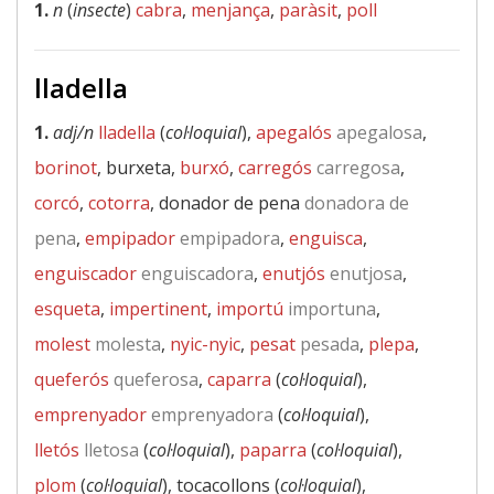
1.
n
(
insecte
)
cabra
,
menjança
,
paràsit
,
poll
lladella
1.
adj/n
lladella
(
col·loquial
),
apegalós
apegalosa
,
borinot
, burxeta,
burxó
,
carregós
carregosa
,
corcó
,
cotorra
, donador de pena
donadora de
pena
,
empipador
empipadora
,
enguisca
,
enguiscador
enguiscadora
,
enutjós
enutjosa
,
esqueta
,
impertinent
,
importú
importuna
,
molest
molesta
,
nyic-nyic
,
pesat
pesada
,
plepa
,
queferós
queferosa
,
caparra
(
col·loquial
),
emprenyador
emprenyadora
(
col·loquial
),
lletós
lletosa
(
col·loquial
),
paparra
(
col·loquial
),
plom
(
col·loquial
), tocacollons (
col·loquial
),