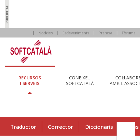
Notícies
Esdeveniments
Premsa
Fòrums
RECURSOS
CONEIXEU
COL·LABOR
I SERVEIS
SOFTCATALÀ
AMB L'ASSOCI
Traductor
Corrector
Diccionaris
Eines