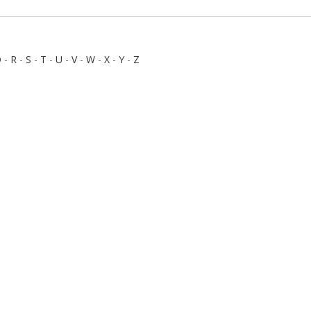
Q
-
R
-
S
-
T
-
U
-
V
-
W
-
X
-
Y
-
Z