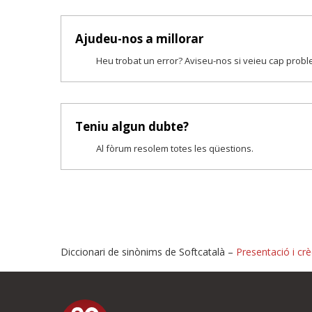
Ajudeu-nos a millorar
Heu trobat un error? Aviseu-nos si veieu cap prob
Teniu algun dubte?
Al fòrum resolem totes les qüestions.
Diccionari de sinònims de Softcatalà –
Presentació i crè
Proposeu-nos millores o i