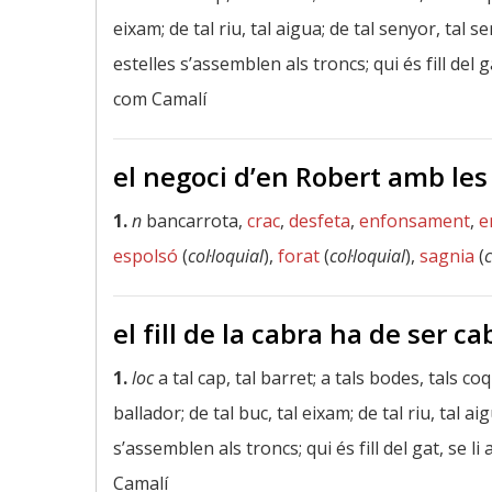
eixam; de tal riu, tal aigua; de tal senyor, tal se
estelles s’assemblen als troncs; qui és fill del ga
com Camalí
el negoci d’en Robert amb les
1.
n
bancarrota,
crac
,
desfeta
,
enfonsament
,
e
espolsó
(
col·loquial
),
forat
(
col·loquial
),
sagnia
(
c
el fill de la cabra ha de ser ca
1.
loc
a tal cap, tal barret; a tals bodes, tals c
ballador; de tal buc, tal eixam; de tal riu, tal ai
s’assemblen als troncs; qui és fill del gat, se li 
Camalí