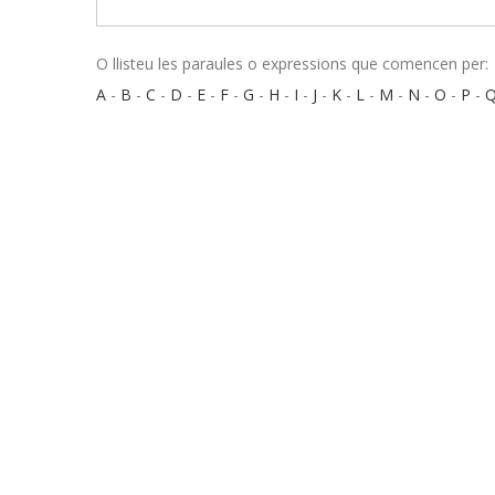
O llisteu les paraules o expressions que comencen per:
A
-
B
-
C
-
D
-
E
-
F
-
G
-
H
-
I
-
J
-
K
-
L
-
M
-
N
-
O
-
P
-