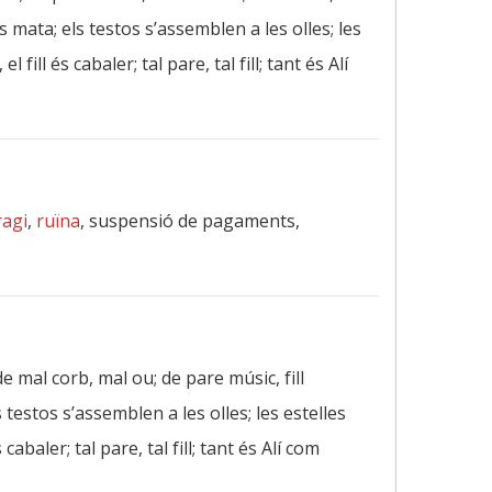
ates mata; els testos s’assemblen a les olles; les
fill és cabaler; tal pare, tal fill; tant és Alí
ragi
,
ruïna
, suspensió de pagaments,
de mal corb, mal ou; de pare músic, fill
ls testos s’assemblen a les olles; les estelles
cabaler; tal pare, tal fill; tant és Alí com