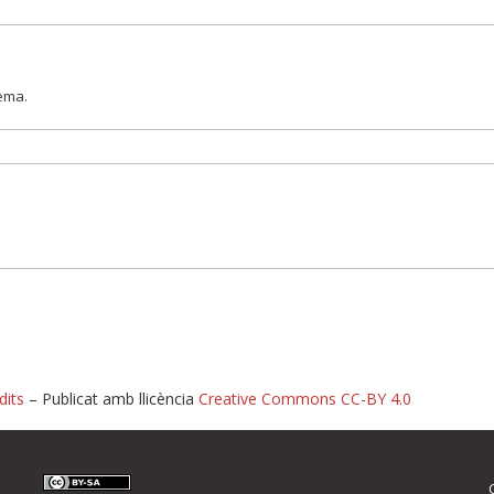
lema.
dits
– Publicat amb llicència
Creative Commons CC-BY 4.0
nformeu d'errors