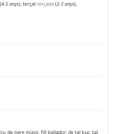
(
4-5 anys
), terçat
terçada
(
2-3 anys
),
; de pare músic, fill ballador; de tal buc, tal