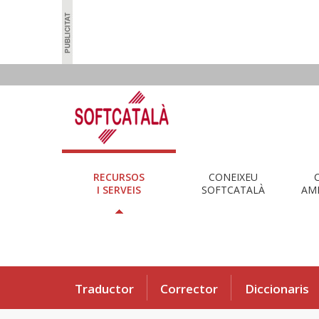
RECURSOS
CONEIXEU
I SERVEIS
SOFTCATALÀ
AMB
Traductor
Corrector
Diccionaris