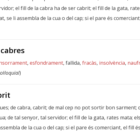
rvidor; el fill de la cabra ha de ser cabrit; el fill de la gata, r
t, se li assembla de la cua o del cap; si el pare és comerciant, el 
 cabres
nsorrament
,
esfondrament
, fallida,
fracàs
,
insolvència
,
nauf
ol·loquial
)
brit
oques; de cabra, cabrit; de mal cep no pot sortir bon sarment; 
gua; de tal senyor, tal servidor; el fill de la gata, rates mata; e
assembla de la cua o del cap; si el pare és comerciant, el fill és 