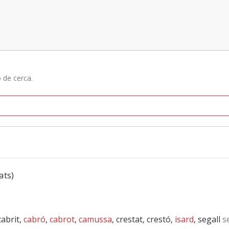
ó de cerca.
ats)
cabrit,
cabró
,
cabrot
,
camussa
, crestat, crestó,
isard
, segall
se