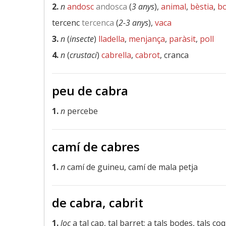
2.
n
andosc
andosca
(
3 anys
),
animal
,
bèstia
,
b
tercenc
tercenca
(
2-3 anys
),
vaca
3.
n
(
insecte
)
lladella
,
menjança
,
paràsit
,
poll
4.
n
(
crustaci
)
cabrella
,
cabrot
, cranca
peu de cabra
1.
n
percebe
camí de cabres
1.
n
camí de guineu, camí de mala petja
de cabra, cabrit
1.
loc
a tal cap, tal barret; a tals bodes, tals c