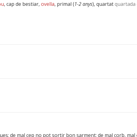
ou
, cap de bestiar,
ovella
, primal (
1-2 anys
), quartat
quartada
oques; de mal cep no pot sortir bon sarment; de mal corb, mal ou