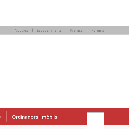
Notícies
Esdeveniments
Premsa
Fòrums
s
Ordinadors i mòbils