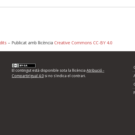
dits
– Publicat amb llicència
Creative Commons CC-BY 4.0
nformeu d'errors
El contingut està disponible sota la llicència
Atribució -
CompartirIgual 4.0
si no s'indica el contrari.
mps següents i descriviu quina és la millora que