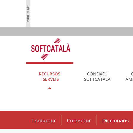
RECURSOS
CONEIXEU
I SERVEIS
SOFTCATALÀ
AMB
Traductor
Corrector
Diccionaris