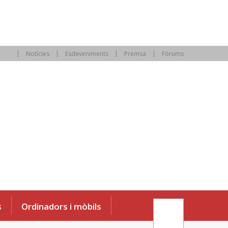
Notícies
Esdeveniments
Premsa
Fòrums
s
Ordinadors i mòbils