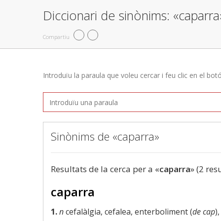
Diccionari de sinònims: «caparra
Compartiu
Introduïu la paraula que voleu cercar i feu clic en el bot
Sinònims de «caparra»
Resultats de la cerca per a «
caparra
» (2 res
caparra
1.
n
cefalàlgia, cefalea, enterboliment (
de cap
)