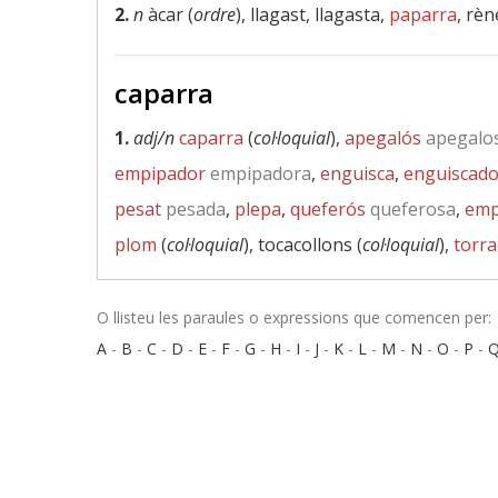
2.
n
àcar (
ordre
), llagast, llagasta,
paparra
, rèn
caparra
1.
adj/n
caparra
(
col·loquial
),
apegalós
apegalo
empipador
empipadora
,
enguisca
,
enguiscado
pesat
pesada
,
plepa
,
queferós
queferosa
,
emp
plom
(
col·loquial
), tocacollons (
col·loquial
),
torra
O llisteu les paraules o expressions que comencen per:
A
-
B
-
C
-
D
-
E
-
F
-
G
-
H
-
I
-
J
-
K
-
L
-
M
-
N
-
O
-
P
-