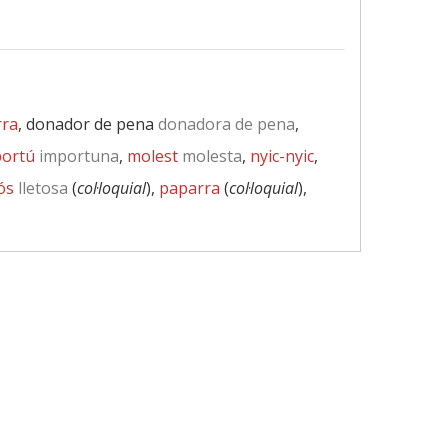
rra
, donador de pena
donadora de pena
,
portú
importuna
,
molest
molesta
,
nyic-nyic
,
tós
lletosa
(
col·loquial
),
paparra
(
col·loquial
),