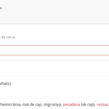
»
ó de cerca.
ultats)
, hemicrània, mal de cap, migranya,
pesadesa
(
de cap
),
ressac