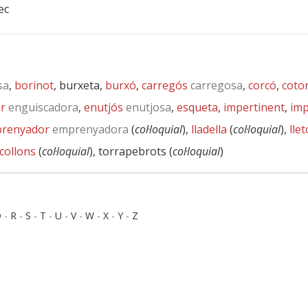
ec
sa
,
borinot
, burxeta,
burxó
,
carregós
carregosa
,
corcó
,
coto
r
enguiscadora
,
enutjós
enutjosa
,
esqueta
,
impertinent
,
im
renyador
emprenyadora
(
col·loquial
),
lladella
(
col·loquial
),
lle
collons
(
col·loquial
), torrapebrots (
col·loquial
)
Q
-
R
-
S
-
T
-
U
-
V
-
W
-
X
-
Y
-
Z