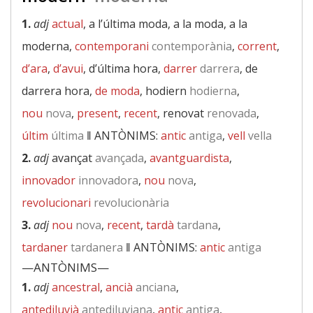
1.
adj
actual
, a l’última moda, a la moda, a la
moderna,
contemporani
contemporània
,
corrent
,
d’ara
,
d’avui
, d’última hora,
darrer
darrera
, de
darrera hora,
de moda
, hodiern
hodierna
,
nou
nova
,
present
,
recent
, renovat
renovada
,
últim
última
‖
ANTÒNIMS:
antic
antiga
,
vell
vella
2.
adj
avançat
avançada
,
avantguardista
,
innovador
innovadora
,
nou
nova
,
revolucionari
revolucionària
3.
adj
nou
nova
,
recent
,
tardà
tardana
,
tardaner
tardanera
‖
ANTÒNIMS:
antic
antiga
—ANTÒNIMS—
1.
adj
ancestral
,
ancià
anciana
,
antediluvià
antediluviana
,
antic
antiga
,