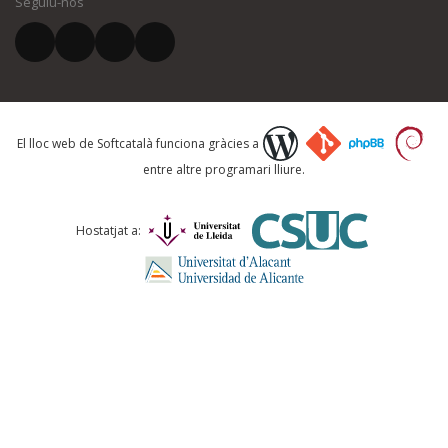
Seguiu-nos
El vostre correu electrònic *
Què proposeu?
El lloc web de Softcatalà funciona gràcies a
entre altre programari lliure.
Comentari *
Hostatjat a: