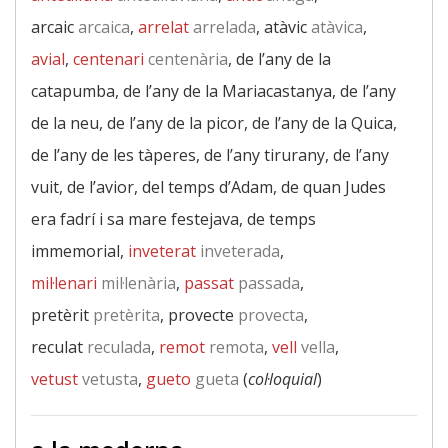
arcaic
arcaica
,
arrelat
arrelada
, atàvic
atàvica
,
avial
,
centenari
centenària
, de l’any de la
catapumba, de l’any de la Mariacastanya, de l’any
de la neu, de l’any de la picor, de l’any de la Quica,
de l’any de les tàperes, de l’any tirurany, de l’any
vuit, de l’avior, del temps d’Adam, de quan Judes
era fadrí i sa mare festejava, de temps
immemorial,
inveterat
inveterada
,
mil·lenari
mil·lenària
,
passat
passada
,
pretèrit
pretèrita
, provecte
provecta
,
reculat
reculada
,
remot
remota
,
vell
vella
,
vetust
vetusta
,
gueto
gueta
(
col·loquial
)