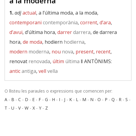
a la moderna
1.
adj
actual
, a l’última moda, a la moda,
contemporani
contemporània
,
corrent
,
d’ara
,
d’avui
, d’última hora,
darrer
darrera
, de darrera
hora,
de moda
, hodiern
hodierna
,
modern
moderna
,
nou
nova
,
present
,
recent
,
renovat
renovada
,
últim
última
‖
ANTÒNIMS:
antic
antiga
,
vell
vella
O llisteu les paraules o expressions que comencen per:
A
-
B
-
C
-
D
-
E
-
F
-
G
-
H
-
I
-
J
-
K
-
L
-
M
-
N
-
O
-
P
-
Q
-
R
-
S
-
T
-
U
-
V
-
W
-
X
-
Y
-
Z