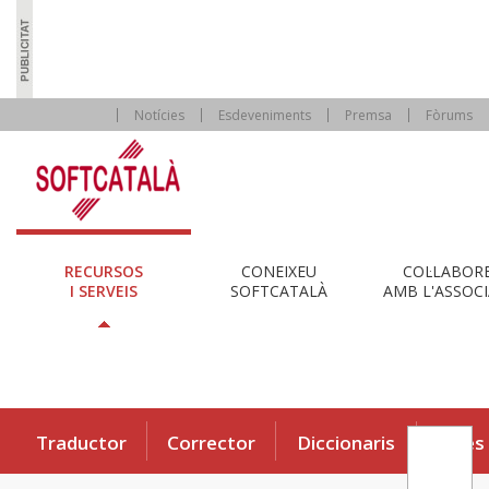
Notícies
Esdeveniments
Premsa
Fòrums
RECURSOS
CONEIXEU
COL·LABOR
I SERVEIS
SOFTCATALÀ
AMB L'ASSOCI
Traductor
Corrector
Diccionaris
Eines