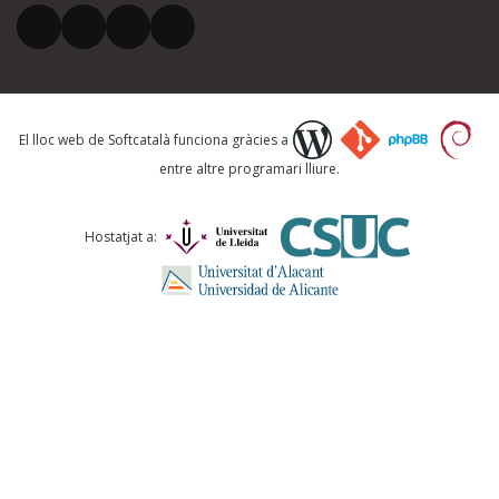
El vostre correu electrònic *
Què proposeu?
El lloc web de Softcatalà funciona gràcies a
entre altre programari lliure.
Comentari *
Hostatjat a:
ENVIA