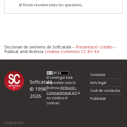
Al fòrum resolem totes les qüestions.
Diccionari de sinònims de Softcatalà –
Presentació i crèdits
–
Publicat amb llicència
Creative Commons CC-BY 4.0
Proposeu-nos millores o 
Contacte
d'errors
El contingut està
Softcatalà
Avís legal
disponible sota la
llicència
Atribució -
© 1998-
Codi de conducta
Si heu trobat un error o voleu proposar alguna millora, ompliu els ca
CompartirIgual 4.0
si
2026
quina és la millora que proposeu o l'error del qual voleu informar-no
no s'indica el
Publicitat
contrari.
El vostre nom *
Seguiu-nos