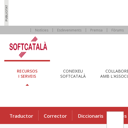
Notícies
Esdeveniments
Premsa
Fòrums
RECURSOS
CONEIXEU
COL·LABOR
I SERVEIS
SOFTCATALÀ
AMB L'ASSOCI
Traductor
Corrector
Diccionaris
Eines