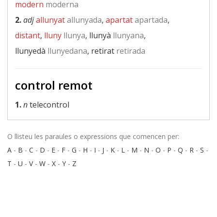
modern
moderna
2.
adj
allunyat
allunyada
,
apartat
apartada
,
distant
,
lluny
llunya
, llunyà
llunyana
,
llunyedà
llunyedana
, retirat
retirada
control remot
1.
n
telecontrol
O llisteu les paraules o expressions que comencen per:
A
-
B
-
C
-
D
-
E
-
F
-
G
-
H
-
I
-
J
-
K
-
L
-
M
-
N
-
O
-
P
-
Q
-
R
-
S
-
T
-
U
-
V
-
W
-
X
-
Y
-
Z