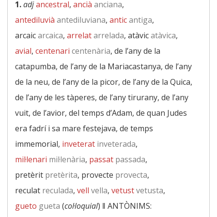
1.
adj
ancestral
,
ancià
anciana
,
antediluvià
antediluviana
,
antic
antiga
,
arcaic
arcaica
,
arrelat
arrelada
, atàvic
atàvica
,
avial
,
centenari
centenària
, de l’any de la
catapumba, de l’any de la Mariacastanya, de l’any
de la neu, de l’any de la picor, de l’any de la Quica,
de l’any de les tàperes, de l’any tirurany, de l’any
vuit, de l’avior, del temps d’Adam, de quan Judes
era fadrí i sa mare festejava, de temps
immemorial,
inveterat
inveterada
,
mil·lenari
mil·lenària
,
passat
passada
,
pretèrit
pretèrita
, provecte
provecta
,
reculat
reculada
,
vell
vella
,
vetust
vetusta
,
gueto
gueta
(
col·loquial
) ‖
ANTÒNIMS: