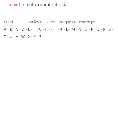
remot
remota
, retirat
retirada
O llisteu les paraules o expressions que comencen per:
A
-
B
-
C
-
D
-
E
-
F
-
G
-
H
-
I
-
J
-
K
-
L
-
M
-
N
-
O
-
P
-
Q
-
R
-
S
-
T
-
U
-
V
-
W
-
X
-
Y
-
Z