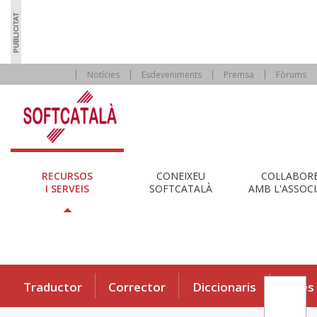
Notícies
Esdeveniments
Premsa
Fòrums
RECURSOS
CONEIXEU
COL·LABOR
I SERVEIS
SOFTCATALÀ
AMB L'ASSOCI
Traductor
Corrector
Diccionaris
Eines