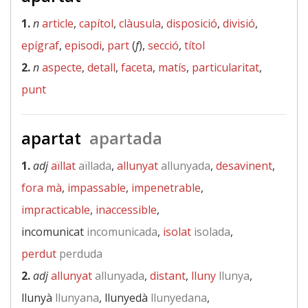
1.
n
article
,
capítol
,
clàusula
,
disposició
,
divisió
,
epígraf
,
episodi
,
part
(
f
),
secció
,
títol
2.
n
aspecte
,
detall
,
faceta
,
matís
,
particularitat
,
punt
apartat
apartada
1.
adj
aïllat
aïllada
,
allunyat
allunyada
,
desavinent
,
fora mà
,
impassable
,
impenetrable
,
impracticable
,
inaccessible
,
incomunicat
incomunicada
,
isolat
isolada
,
perdut
perduda
2.
adj
allunyat
allunyada
,
distant
,
lluny
llunya
,
llunyà
llunyana
, llunyedà
llunyedana
,