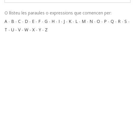
O llisteu les paraules o expressions que comencen per:
A
-
B
-
C
-
D
-
E
-
F
-
G
-
H
-
I
-
J
-
K
-
L
-
M
-
N
-
O
-
P
-
Q
-
R
-
S
-
T
-
U
-
V
-
W
-
X
-
Y
-
Z