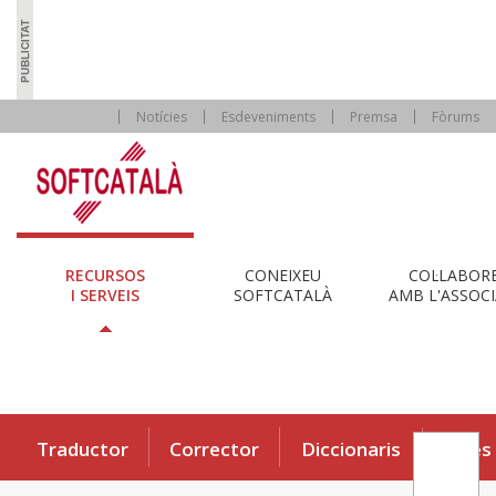
Notícies
Esdeveniments
Premsa
Fòrums
RECURSOS
CONEIXEU
COL·LABOR
I SERVEIS
SOFTCATALÀ
AMB L'ASSOCI
Traductor
Corrector
Diccionaris
Eines