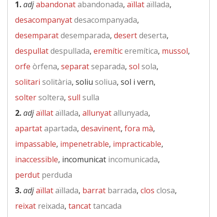
1.
adj
abandonat
abandonada
,
aïllat
aïllada
,
desacompanyat
desacompanyada
,
desemparat
desemparada
,
desert
deserta
,
despullat
despullada
,
eremític
eremítica
,
mussol
,
orfe
òrfena
,
separat
separada
,
sol
sola
,
solitari
solitària
, soliu
soliua
, sol i vern,
solter
soltera
,
sull
sulla
2.
adj
aïllat
aïllada
,
allunyat
allunyada
,
apartat
apartada
,
desavinent
,
fora mà
,
impassable
,
impenetrable
,
impracticable
,
inaccessible
, incomunicat
incomunicada
,
perdut
perduda
3.
adj
aïllat
aïllada
,
barrat
barrada
,
clos
closa
,
reixat
reixada
,
tancat
tancada