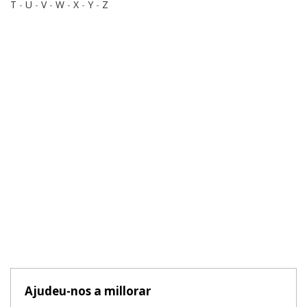
T
-
U
-
V
-
W
-
X
-
Y
-
Z
Ajudeu-nos a millorar