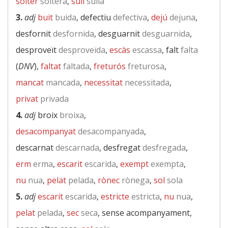
solter
soltera
,
sull
sulla
3.
adj
buit
buida
, defectiu
defectiva
,
dejú
dejuna
,
desfornit
desfornida
, desguarnit
desguarnida
,
desproveït
desproveïda
,
escàs
escassa
, falt
falta
(
DNV
),
faltat
faltada
,
freturós
freturosa
,
mancat
mancada
,
necessitat
necessitada
,
privat
privada
4.
adj
broix
broixa
,
desacompanyat
desacompanyada
,
descarnat
descarnada
, desfregat
desfregada
,
erm
erma
,
escarit
escarida
,
exempt
exempta
,
nu
nua
,
pelat
pelada
,
rònec
rònega
,
sol
sola
5.
adj
escarit
escarida
,
estricte
estricta
,
nu
nua
,
pelat
pelada
,
sec
seca
, sense acompanyament,