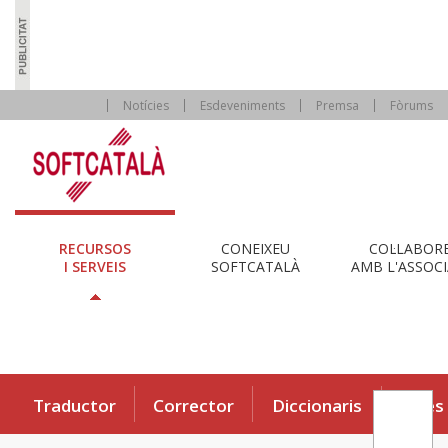
Notícies
Esdeveniments
Premsa
Fòrums
RECURSOS
CONEIXEU
COL·LABOR
I SERVEIS
SOFTCATALÀ
AMB L'ASSOCI
Traductor
Corrector
Diccionaris
Eines