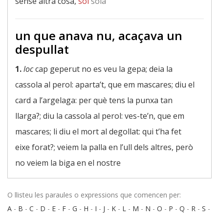
sense altra cosa,
sol
sola
un que anava nu, acaçava un
despullat
1.
loc
cap geperut no es veu la gepa; deia la
cassola al perol: aparta’t, que em mascares; diu el
card a l’argelaga: per què tens la punxa tan
llarga?; diu la cassola al perol: ves-te’n, que em
mascares; li diu el mort al degollat: qui t’ha fet
eixe forat?; veiem la palla en l’ull dels altres, però
no veiem la biga en el nostre
O llisteu les paraules o expressions que comencen per:
A
-
B
-
C
-
D
-
E
-
F
-
G
-
H
-
I
-
J
-
K
-
L
-
M
-
N
-
O
-
P
-
Q
-
R
-
S
-