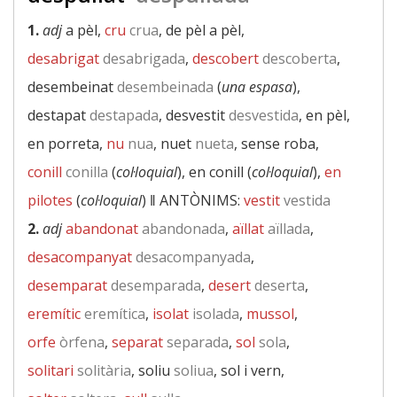
1.
adj
a pèl,
cru
crua
, de pèl a pèl,
desabrigat
desabrigada
,
descobert
descoberta
,
desembeinat
desembeinada
(
una espasa
),
destapat
destapada
, desvestit
desvestida
, en pèl,
en porreta,
nu
nua
, nuet
nueta
, sense roba,
conill
conilla
(
col·loquial
), en conill (
col·loquial
),
en
pilotes
(
col·loquial
) ‖
ANTÒNIMS:
vestit
vestida
2.
adj
abandonat
abandonada
,
aïllat
aïllada
,
desacompanyat
desacompanyada
,
desemparat
desemparada
,
desert
deserta
,
eremític
eremítica
,
isolat
isolada
,
mussol
,
orfe
òrfena
,
separat
separada
,
sol
sola
,
solitari
solitària
, soliu
soliua
, sol i vern,