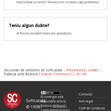
Heu trobat un error? Aviseu-nos si veieu cap problema.
Teniu algun dubte?
Al fòrum resolem totes les qüestions.
Diccionari de sinònims de Softcatalà –
Presentació i crèdits
–
Publicat amb llicència
Creative Commons CC-BY 4.0
Proposeu-nos millores o 
Contacte
d'errors
El contingut està
Softcatalà
Avís legal
disponible sota la
llicència
Atribució -
© 1998-
Codi de conducta
Si heu trobat un error o voleu proposar alguna millora, ompliu els ca
CompartirIgual 4.0
si