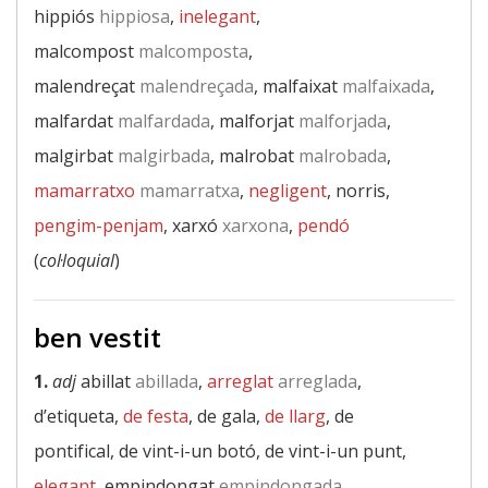
hippiós
hippiosa
,
inelegant
,
malcompost
malcomposta
,
malendreçat
malendreçada
, malfaixat
malfaixada
,
malfardat
malfardada
, malforjat
malforjada
,
malgirbat
malgirbada
, malrobat
malrobada
,
mamarratxo
mamarratxa
,
negligent
, norris,
pengim-penjam
, xarxó
xarxona
,
pendó
(
col·loquial
)
ben vestit
1.
adj
abillat
abillada
,
arreglat
arreglada
,
d’etiqueta,
de festa
, de gala,
de llarg
, de
pontifical, de vint-i-un botó, de vint-i-un punt,
elegant
, empindongat
empindongada
,