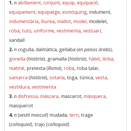
1.
n
abillament
,
conjunt
,
equip
,
equipació
,
equipament
,
equipatge
,
esmòquing
, indument,
indumentària
,
lliurea
,
mallot
,
model
, modelet,
roba
,
tutú
,
uniforme
,
vestimenta
,
vestuari
,
xandall
2.
n
cogulla, dalmàtica, gel·laba (
en països àrabs
),
gonella
(
història
), gramalla (
història
),
hàbit
,
lloba
,
matiné
, pretexta (
Roma
),
roba
, roba talar,
samarra
(
història
),
sotana
, toga, túnica,
vesta
,
vestidura
,
vestimenta
3.
n
disfressa
,
màscara
, mascarot,
màsquera
,
masquerot
4.
n
(
vestit masculí
) mudada,
tern
, trage
(
col·loquial
), trajo (
col·loquial
)