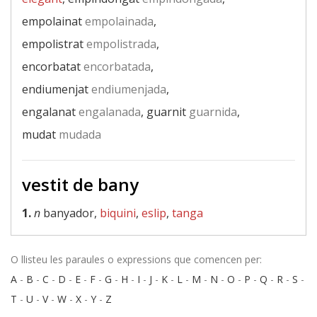
empolainat
empolainada
,
empolistrat
empolistrada
,
encorbatat
encorbatada
,
endiumenjat
endiumenjada
,
engalanat
engalanada
, guarnit
guarnida
,
mudat
mudada
vestit de bany
1.
n
banyador,
biquini
,
eslip
,
tanga
O llisteu les paraules o expressions que comencen per:
A
-
B
-
C
-
D
-
E
-
F
-
G
-
H
-
I
-
J
-
K
-
L
-
M
-
N
-
O
-
P
-
Q
-
R
-
S
-
T
-
U
-
V
-
W
-
X
-
Y
-
Z