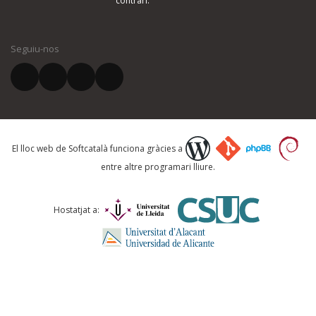
contrari.
El vostre nom *
Seguiu-nos
El vostre correu electrònic *
Què proposeu?
El lloc web de Softcatalà funciona gràcies a
entre altre programari lliure.
Comentari *
Hostatjat a: