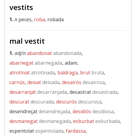
vestits
1.
n
peces,
roba
, robada
mal vestit
1.
adj/n
abandonat
abandonada
,
abarnegat
abarnegada
, adam,
atrotinat
atrotinada
,
baldraga
,
brut
bruta
,
carnús
,
deixat
deixada
,
desairós
desairosa
,
desarranjat
desarranjada
, desastrat
desastrada
,
descurat
descurada
,
descurós
descurosa
,
desendreçat
desendreçada
,
desidiós
desidiosa
,
desmanegat
desmanegada
,
esburbat
esburbada
,
espentolat
espentolada
,
fardassa
,