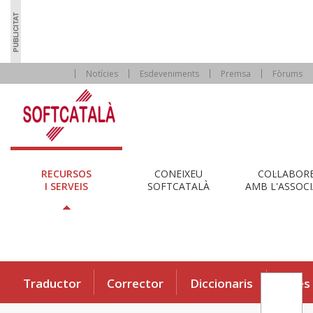
Notícies
Esdeveniments
Premsa
Fòrums
RECURSOS
CONEIXEU
COL·LABOR
I SERVEIS
SOFTCATALÀ
AMB L'ASSOCI
Traductor
Corrector
Diccionaris
Eines