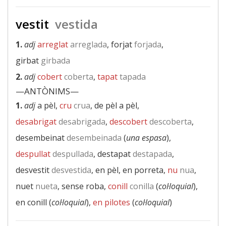
vestit
vestida
1.
adj
arreglat
arreglada
, forjat
forjada
,
girbat
girbada
2.
adj
cobert
coberta
,
tapat
tapada
—ANTÒNIMS—
1.
adj
a pèl,
cru
crua
, de pèl a pèl,
desabrigat
desabrigada
,
descobert
descoberta
,
desembeinat
desembeinada
(
una espasa
),
despullat
despullada
, destapat
destapada
,
desvestit
desvestida
, en pèl, en porreta,
nu
nua
,
nuet
nueta
, sense roba,
conill
conilla
(
col·loquial
),
en conill (
col·loquial
),
en pilotes
(
col·loquial
)