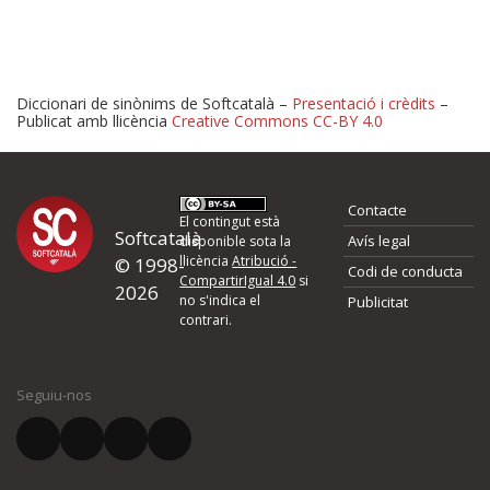
Diccionari de sinònims de Softcatalà –
Presentació i crèdits
–
Publicat amb llicència
Creative Commons CC-BY 4.0
Proposeu-nos millores o 
Contacte
d'errors
El contingut està
Softcatalà
Avís legal
disponible sota la
llicència
Atribució -
© 1998-
Codi de conducta
Si heu trobat un error o voleu proposar alguna millora, ompliu els ca
CompartirIgual 4.0
si
2026
quina és la millora que proposeu o l'error del qual voleu informar-no
no s'indica el
Publicitat
contrari.
El vostre nom *
Seguiu-nos
El vostre correu electrònic *