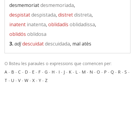
desmemoriat
desmemoriada
,
despistat
despistada
,
distret
distreta
,
inatent
inatenta
,
oblidadís
oblidadissa
,
oblidós
oblidosa
3.
adj
descuidat
descuidada
, mal atès
O llisteu les paraules o expressions que comencen per:
A
-
B
-
C
-
D
-
E
-
F
-
G
-
H
-
I
-
J
-
K
-
L
-
M
-
N
-
O
-
P
-
Q
-
R
-
S
-
T
-
U
-
V
-
W
-
X
-
Y
-
Z