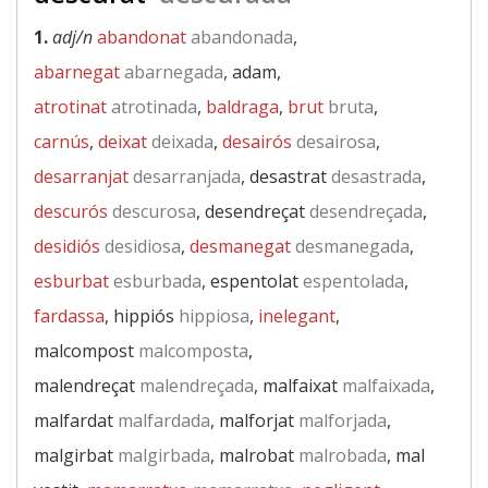
1.
adj/n
abandonat
abandonada
,
abarnegat
abarnegada
, adam,
atrotinat
atrotinada
,
baldraga
,
brut
bruta
,
carnús
,
deixat
deixada
,
desairós
desairosa
,
desarranjat
desarranjada
, desastrat
desastrada
,
descurós
descurosa
, desendreçat
desendreçada
,
desidiós
desidiosa
,
desmanegat
desmanegada
,
esburbat
esburbada
, espentolat
espentolada
,
fardassa
, hippiós
hippiosa
,
inelegant
,
malcompost
malcomposta
,
malendreçat
malendreçada
, malfaixat
malfaixada
,
malfardat
malfardada
, malforjat
malforjada
,
malgirbat
malgirbada
, malrobat
malrobada
, mal