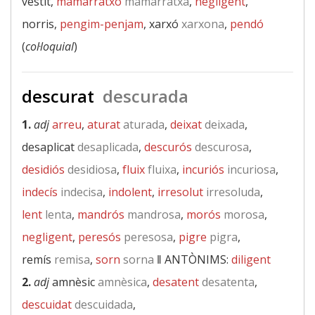
vestit,
mamarratxo
mamarratxa
,
negligent
,
norris,
pengim-penjam
, xarxó
xarxona
,
pendó
(
col·loquial
)
descurat
descurada
1.
adj
arreu
,
aturat
aturada
,
deixat
deixada
,
desaplicat
desaplicada
,
descurós
descurosa
,
desidiós
desidiosa
,
fluix
fluixa
,
incuriós
incuriosa
,
indecís
indecisa
,
indolent
,
irresolut
irresoluda
,
lent
lenta
,
mandrós
mandrosa
,
morós
morosa
,
negligent
,
peresós
peresosa
,
pigre
pigra
,
remís
remisa
,
sorn
sorna
‖
ANTÒNIMS:
diligent
2.
adj
amnèsic
amnèsica
,
desatent
desatenta
,
descuidat
descuidada
,