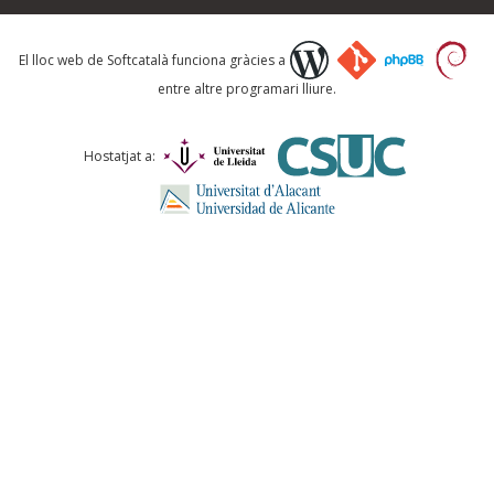
Què proposeu?
El lloc web de Softcatalà funciona gràcies a
entre altre programari lliure.
Comentari *
Hostatjat a:
ENVIA