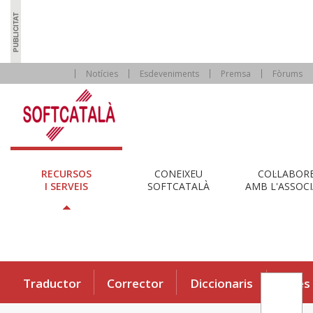
Notícies
Esdeveniments
Premsa
Fòrums
RECURSOS
CONEIXEU
COL·LABOR
I SERVEIS
SOFTCATALÀ
AMB L'ASSOCI
Traductor
Corrector
Diccionaris
Eines