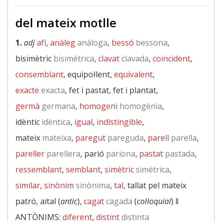
del mateix motlle
1.
adj
afí
,
anàleg
anàloga
,
bessó
bessona
,
bisimètric
bisimètrica
,
clavat
clavada
,
coincident
,
consemblant
, equipol·lent,
equivalent
,
exacte
exacta
, fet i pastat, fet i plantat,
germà
germana
,
homogeni
homogènia
,
idèntic
idèntica
,
igual
,
indistingible
,
mateix
mateixa
,
paregut
pareguda
,
parell
parella
,
pareller
parellera
, parió
pariona
,
pastat
pastada
,
ressemblant
,
semblant
,
simètric
simètrica
,
similar
,
sinònim
sinònima
,
tal
, tallat pel mateix
patró, aital (
antic
),
cagat
cagada
(
col·loquial
) ‖
ANTÒNIMS:
diferent
,
distint
distinta