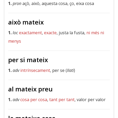
1.
pron
açò, això, aquesta cosa, ço, eixa cosa
això mateix
1.
loc
exactament
,
exacte
, justa la fusta,
ni més ni
menys
per si mateix
1.
adv
intrínsecament
, per se (
llatí
)
al mateix preu
1.
adv
cosa per cosa
,
tant per tant
, valor per valor