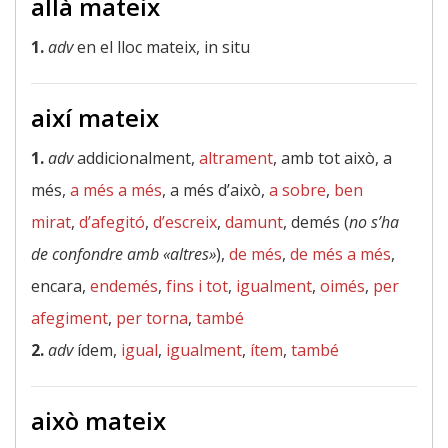
allà mateix
1.
adv
en el lloc mateix, in situ
així mateix
1.
adv
addicionalment,
altrament
, amb tot això, a
més,
a més a més
, a més d’això,
a sobre
,
ben
mirat
,
d’afegitó
,
d’escreix
,
damunt
, demés (
no s’ha
de confondre amb «altres»
),
de més
,
de més a més
,
encara,
endemés
,
fins i tot
,
igualment
,
oimés
,
per
afegiment
,
per torna
,
també
2.
adv
ídem,
igual
,
igualment
,
ítem
,
també
això mateix