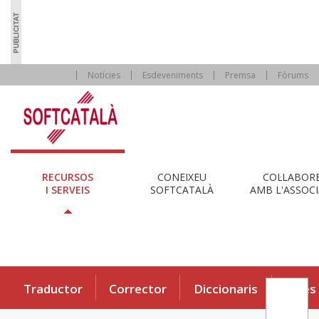
Notícies
Esdeveniments
Premsa
Fòrums
RECURSOS
CONEIXEU
COL·LABOR
I SERVEIS
SOFTCATALÀ
AMB L'ASSOCI
Traductor
Corrector
Diccionaris
Eines