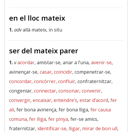
en el lloc mateix
1.
adv
allà mateix, in situ
ser del mateix parer
1.
v
acordar
, amistar-se, anar a l’una,
avenir-se
,
avinençar-se,
casar
,
coincidir
, compenetrar-se,
concordar
,
concórrer
,
confluir
, confraternitzar,
congeniar,
connectar
,
consonar
,
convenir
,
convergir
,
encaixar
,
entendre’s
,
estar d’acord
,
fer
ali
, fer bona avinença, fer bona lliga,
fer causa
comuna
,
fer lliga
,
fer pinya
, fer-se amics,
fraternitzar,
identificar-se
,
lligar
,
mirar de bon ull
,