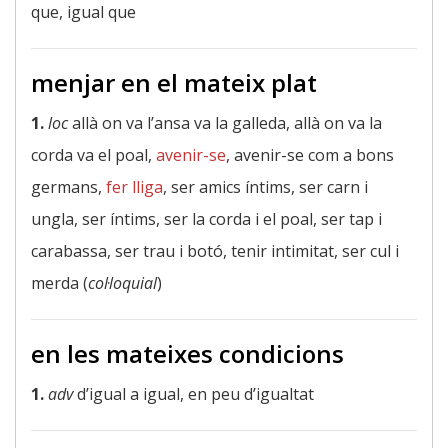
que, igual que
menjar en el mateix plat
1.
loc
allà on va l’ansa va la galleda, allà on va la
corda va el poal,
avenir-se
, avenir-se com a bons
germans,
fer lliga
, ser amics íntims, ser carn i
ungla, ser íntims, ser la corda i el poal, ser tap i
carabassa, ser trau i botó, tenir intimitat, ser cul i
merda (
col·loquial
)
en les mateixes condicions
1.
adv
d’igual a igual, en peu d’igualtat