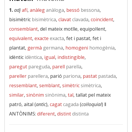
1.
adj
afí
,
anàleg
anàloga
,
bessó
bessona
,
bisimètric
bisimètrica
,
clavat
clavada
,
coincident
,
consemblant
, del mateix motlle, equipol·lent,
equivalent
,
exacte
exacta
, fet i pastat, fet i
plantat,
germà
germana
,
homogeni
homogènia
,
idèntic
idèntica
,
igual
,
indistingible
,
paregut
pareguda
,
parell
parella
,
pareller
parellera
, parió
pariona
,
pastat
pastada
,
ressemblant
,
semblant
,
simètric
simètrica
,
similar
,
sinònim
sinònima
,
tal
, tallat pel mateix
patró, aital (
antic
),
cagat
cagada
(
col·loquial
) ‖
ANTÒNIMS:
diferent
,
distint
distinta