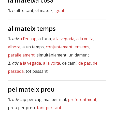
la mateixa cosa
1.
n
altre tant, el mateix,
igual
al mateix temps
1.
adv
a l’encop
, a l’una,
a la vegada
,
a la volta
,
alhora
, a un temps,
conjuntament
,
ensems
,
paral·lelament
, simultàniament, unidament
2.
adv
a la vegada
,
a la volta
, de camí,
de pas
,
de
passada
, tot passant
pel mateix preu
1.
adv
cap per cap, mal per mal,
preferentment
,
preu per preu,
tant per tant