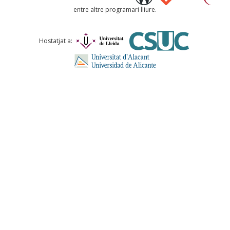
entre altre programari lliure.
Comentari *
Hostatjat a:
ENVIA