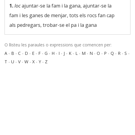
1.
loc
ajuntar-se la fam i la gana, ajuntar-se la
fam i les ganes de menjar, tots els rocs fan cap
als pedregars, trobar-se el pa i la gana
O llisteu les paraules o expressions que comencen per:
A
-
B
-
C
-
D
-
E
-
F
-
G
-
H
-
I
-
J
-
K
-
L
-
M
-
N
-
O
-
P
-
Q
-
R
-
S
-
T
-
U
-
V
-
W
-
X
-
Y
-
Z