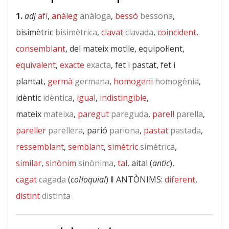
1.
adj
afí
,
anàleg
anàloga
,
bessó
bessona
,
bisimètric
bisimètrica
,
clavat
clavada
,
coincident
,
consemblant
, del mateix motlle, equipol·lent,
equivalent
,
exacte
exacta
, fet i pastat, fet i
plantat,
germà
germana
,
homogeni
homogènia
,
idèntic
idèntica
,
igual
,
indistingible
,
mateix
mateixa
,
paregut
pareguda
,
parell
parella
,
pareller
parellera
, parió
pariona
,
pastat
pastada
,
ressemblant
,
semblant
,
simètric
simètrica
,
similar
,
sinònim
sinònima
,
tal
, aital (
antic
),
cagat
cagada
(
col·loquial
) ‖
ANTÒNIMS:
diferent
,
distint
distinta