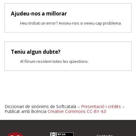
Ajudeu-nos a millorar
Heu trobat un error? Aviseu-nos si veieu cap problema.
Teniu algun dubte?
Al fòrum resolem totes les qüestions.
Diccionari de sinònims de Softcatalà –
Presentació i crèdits
–
Publicat amb llicència
Creative Commons CC-BY 4.0
Proposeu-nos millores o 