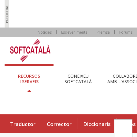
Notícies
Esdeveniments
Premsa
Fòrums
RECURSOS
CONEIXEU
COL·LABOR
I SERVEIS
SOFTCATALÀ
AMB L'ASSOCI
Traductor
Corrector
Diccionaris
Eines