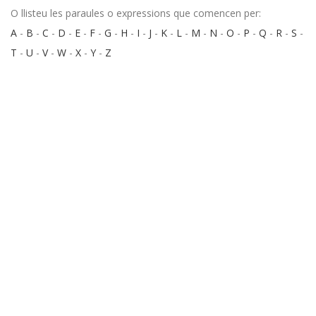
O llisteu les paraules o expressions que comencen per:
A
-
B
-
C
-
D
-
E
-
F
-
G
-
H
-
I
-
J
-
K
-
L
-
M
-
N
-
O
-
P
-
Q
-
R
-
S
-
T
-
U
-
V
-
W
-
X
-
Y
-
Z