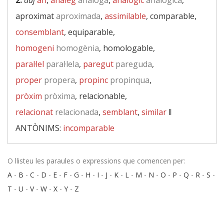
2.
adj
afí
,
anàleg
anàloga
,
analògic
analògica
,
aproximat
aproximada
,
assimilable
, comparable,
consemblant
, equiparable,
homogeni
homogènia
, homologable,
paral·lel
paral·lela
,
paregut
pareguda
,
proper
propera
,
propinc
propinqua
,
pròxim
pròxima
, relacionable,
relacionat
relacionada
,
semblant
,
similar
‖
ANTÒNIMS:
incomparable
O llisteu les paraules o expressions que comencen per:
A
-
B
-
C
-
D
-
E
-
F
-
G
-
H
-
I
-
J
-
K
-
L
-
M
-
N
-
O
-
P
-
Q
-
R
-
S
-
T
-
U
-
V
-
W
-
X
-
Y
-
Z