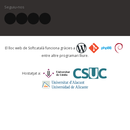
Seguiu-nos
El vostre correu electrònic *
Què proposeu?
El lloc web de Softcatalà funciona gràcies a
entre altre programari lliure.
Comentari *
Hostatjat a: