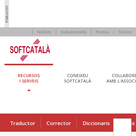
Notícies
Esdeveniments
Premsa
Fòrums
RECURSOS
CONEIXEU
COL·LABOR
I SERVEIS
SOFTCATALÀ
AMB L'ASSOCI
Traductor
Corrector
Diccionaris
Eines