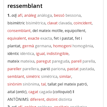
ressemblant
1.
adj
afí
,
anàleg
anàloga
,
bessó
bessona
,
bisimètric
bisimètrica
,
clavat
clavada
,
coincident
,
consemblant
, del mateix motlle, equipol·lent,
equivalent
,
exacte
exacta
, fet i pastat, fet i
plantat,
germà
germana
,
homogeni
homogènia
,
idèntic
idèntica
,
igual
,
indistingible
,
mateix
mateixa
,
paregut
pareguda
,
parell
parella
,
pareller
parellera
, parió
pariona
,
pastat
pastada
,
semblant
,
simètric
simètrica
,
similar
,
sinònim
sinònima
,
tal
, tallat pel mateix patró,
aital (
antic
),
cagat
cagada
(
col·loquial
) ‖
ANTÒNIMS:
diferent
,
distint
distinta