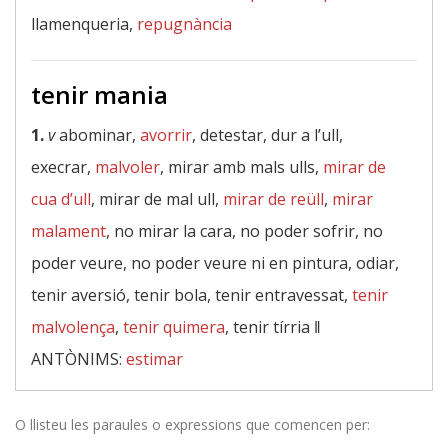
llamenqueria,
repugnància
tenir mania
1.
v
abominar,
avorrir
, detestar, dur a l’ull,
execrar,
malvoler
, mirar amb mals ulls,
mirar de
cua d’ull
, mirar de mal ull,
mirar de reüll
,
mirar
malament
, no mirar la cara, no poder sofrir, no
poder veure, no poder veure ni en pintura, odiar,
tenir aversió, tenir bola, tenir entravessat,
tenir
malvolença
,
tenir quimera
, tenir tírria ‖
ANTÒNIMS:
estimar
O llisteu les paraules o expressions que comencen per: