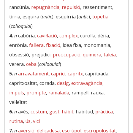
rancúnia,
repugnància
,
repulsió
, ressentiment,
tírria, esquira (
antic
), esquírria (
antic
),
topetia
(
col·loquial
)
4.
n
cabòria,
cavil·lació
,
complex
, curolla, dèria,
enrònia,
fal·lera
,
fixació
, idea fixa, monomania,
obsessió, prejudici,
preocupació
,
quimera
,
taleia
,
verera,
ceba
(
col·loquial
)
5.
n
arravatament
,
caprici
,
capritx
, capritxada,
capritxositat, corada,
desig
,
extravagància
,
impuls
,
prompte
,
ramalada
, rampell, rauxa,
vel·leïtat
6.
n
avés,
costum
,
gust
,
hàbit
, habitud,
pràctica
,
rutina
,
ús
,
vici
7.
n
aversió
,
delicadesa
,
escrúpol
,
escrupolositat
,