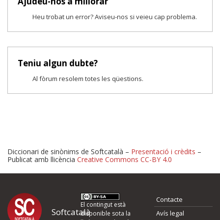
Ajudeu-nos a millorar
Heu trobat un error? Aviseu-nos si veieu cap problema.
Teniu algun dubte?
Al fòrum resolem totes les qüestions.
Diccionari de sinònims de Softcatalà –
Presentació i crèdits
–
Publicat amb llicència
Creative Commons CC-BY 4.0
Proposeu-nos millores o 
Contacte
d'errors
El contingut està
Softcatalà
Avís legal
disponible sota la