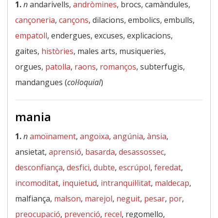
1.
n
andarivells,
andròmines
, brocs, camàndules,
cançoneria
,
cançons
, dilacions, embolics, embulls,
empatoll
, endergues, excuses, explicacions,
gaites,
històries
, males arts, musiqueries,
orgues,
patolla
,
raons
,
romanços
, subterfugis,
mandangues (
col·loquial
)
mania
1.
n
amoïnament
,
angoixa
,
angúnia
,
ànsia
,
ansietat,
aprensió
,
basarda
,
desassossec
,
desconfiança
,
desfici
,
dubte
,
escrúpol
,
feredat
,
incomoditat
,
inquietud
,
intranquil·litat
,
maldecap
,
malfiança,
malson
,
marejol
,
neguit
,
pesar
,
por
,
preocupació
,
prevenció
,
recel
, regomello,