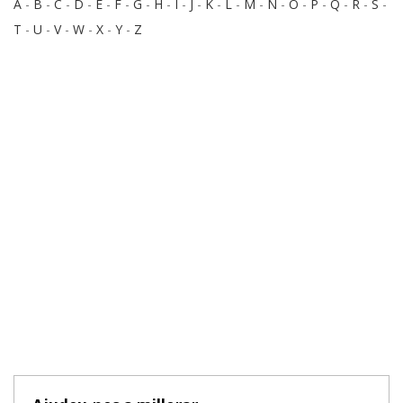
A
-
B
-
C
-
D
-
E
-
F
-
G
-
H
-
I
-
J
-
K
-
L
-
M
-
N
-
O
-
P
-
Q
-
R
-
S
-
T
-
U
-
V
-
W
-
X
-
Y
-
Z