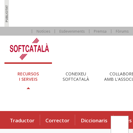
Notícies
Esdeveniments
Premsa
Fòrums
RECURSOS
CONEIXEU
COL·LABOR
I SERVEIS
SOFTCATALÀ
AMB L'ASSOCI
Traductor
Corrector
Diccionaris
Eines