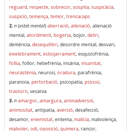
reguard
,
respecte
,
sobrecor
,
sospita
,
suspicàcia
,
suspició
,
temença
,
temor
,
trencacaps
2.
n
(
estat mental
)
aberració
,
alienació
, alienació
mental,
atordiment
,
bogeria
, bojor,
deliri
,
demència,
desequilibri
, desordre mental, desvari,
eixelebrament
,
esbojarrament
, esquizofrènia,
follia
, follor, hebefrènia, insània,
insanitat
,
neurastènia
, neurosi,
oradura
, parafrènia,
paranoia,
pertorbació
, psicopatia,
psicosi
,
trastorn
, vesània
3.
n
amargor
,
amargura
,
animadversió
,
animositat
, antipatia,
aversió
, desafecció,
desamor,
enemistat
, entema,
malícia
, malvolença,
malvoler
,
odi
,
oposició
,
quimera
, rancor,