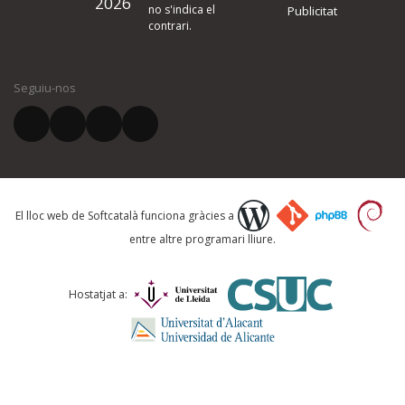
2026
quina és la millora que proposeu o l'error del qual voleu informar-no
no s'indica el
Publicitat
contrari.
El vostre nom *
Seguiu-nos
El vostre correu electrònic *
Què proposeu?
El lloc web de Softcatalà funciona gràcies a
entre altre programari lliure.
Comentari *
Hostatjat a: