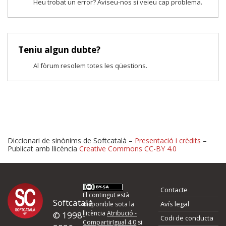
Heu trobat un error? Aviseu-nos si veieu cap problema.
Teniu algun dubte?
Al fòrum resolem totes les qüestions.
Diccionari de sinònims de Softcatalà –
Presentació i crèdits
–
Publicat amb llicència
Creative Commons CC-BY 4.0
Proposeu-nos millores o 
Contacte
d'errors
El contingut està
Softcatalà
Avís legal
disponible sota la
llicència
Atribució -
© 1998-
Codi de conducta
Si heu trobat un error o voleu proposar alguna millora, ompliu els ca
CompartirIgual 4.0
si