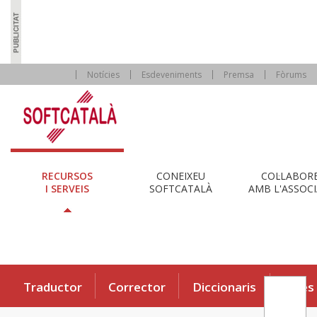
Notícies
Esdeveniments
Premsa
Fòrums
RECURSOS
CONEIXEU
COL·LABOR
I SERVEIS
SOFTCATALÀ
AMB L'ASSOCI
Traductor
Corrector
Diccionaris
Eines