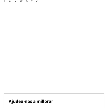
T
-
U
-
V
-
W
-
X
-
Y
-
Z
Ajudeu-nos a millorar