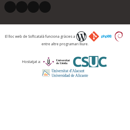
El vostre correu electrònic *
Què proposeu?
El lloc web de Softcatalà funciona gràcies a
entre altre programari lliure.
Comentari *
Hostatjat a:
ENVIA