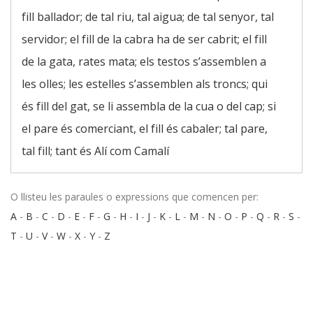
fill ballador; de tal riu, tal aigua; de tal senyor, tal
servidor; el fill de la cabra ha de ser cabrit; el fill
de la gata, rates mata; els testos s’assemblen a
les olles; les estelles s’assemblen als troncs; qui
és fill del gat, se li assembla de la cua o del cap; si
el pare és comerciant, el fill és cabaler; tal pare,
tal fill; tant és Alí com Camalí
O llisteu les paraules o expressions que comencen per:
A
-
B
-
C
-
D
-
E
-
F
-
G
-
H
-
I
-
J
-
K
-
L
-
M
-
N
-
O
-
P
-
Q
-
R
-
S
-
T
-
U
-
V
-
W
-
X
-
Y
-
Z