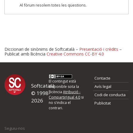
Al fòrum resolem totes les qüestions.
Diccionari de sinònims de Softcatalà –
Presentació i crèdits
–
Publicat amb llicència
Creative Commons CC-BY 4.0
Proposeu-nos millores o 
Contacte
d'errors
El contingut està
Softcatalà
Avís legal
disponible sota la
llicència
Atribució -
© 1998-
Codi de conducta
Si heu trobat un error o voleu proposar alguna millora, ompliu els ca
CompartirIgual 4.0
si
2026
quina és la millora que proposeu o l'error del qual voleu informar-no
no s'indica el
Publicitat
contrari.
El vostre nom *
Seguiu-nos