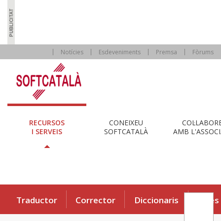
Notícies
Esdeveniments
Premsa
Fòrums
RECURSOS
CONEIXEU
COL·LABOR
I SERVEIS
SOFTCATALÀ
AMB L'ASSOCI
Traductor
Corrector
Diccionaris
Eines