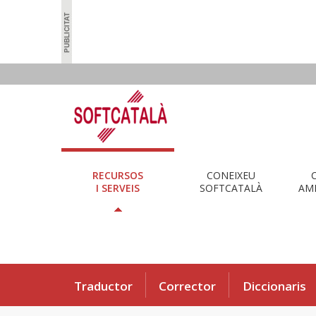
RECURSOS
CONEIXEU
I SERVEIS
SOFTCATALÀ
AMB
Traductor
Corrector
Diccionaris