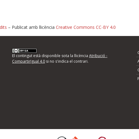
dits
– Publicat amb llicència
Creative Commons CC-BY 4.0
nformeu d'errors
El contingut està disponible sota la llicència
Atribució -
CompartirIgual 4.0
si no s'indica el contrari.
mps següents i descriviu quina és la millora que