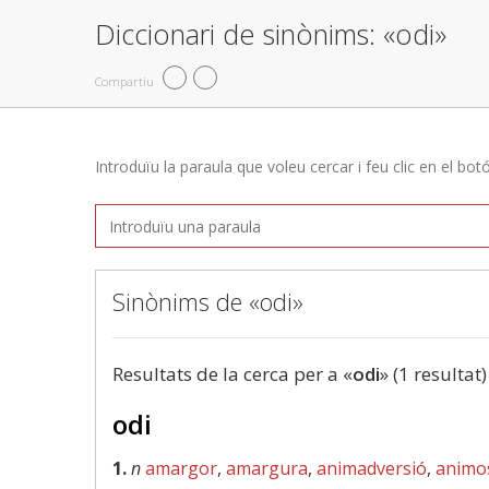
Diccionari de sinònims: «odi»
Compartiu
Introduïu la paraula que voleu cercar i feu clic en el bot
Sinònims de «odi»
Resultats de la cerca per a «
odi
» (1 resultat)
odi
1.
n
amargor
,
amargura
,
animadversió
,
animos