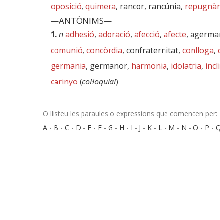
oposició
,
quimera
, rancor, rancúnia,
repugnàn
—ANTÒNIMS—
1.
n
adhesió
,
adoració
,
afecció
,
afecte
, agerm
comunió
,
concòrdia
, confraternitat,
conlloga
,
germania
, germanor,
harmonia
,
idolatria
,
incl
carinyo
(
col·loquial
)
O llisteu les paraules o expressions que comencen per:
A
-
B
-
C
-
D
-
E
-
F
-
G
-
H
-
I
-
J
-
K
-
L
-
M
-
N
-
O
-
P
-