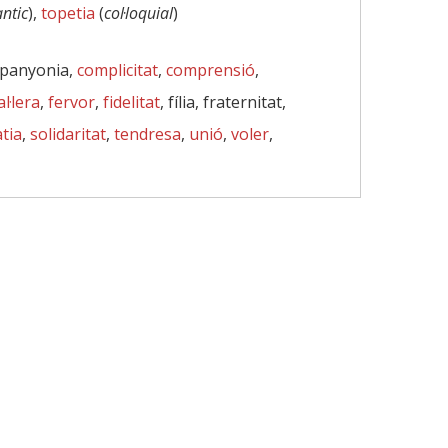
antic
),
topetia
(
col·loquial
)
mpanyonia,
complicitat
,
comprensió
,
al·lera
,
fervor
,
fidelitat
, fília, fraternitat,
tia
,
solidaritat
,
tendresa
,
unió
,
voler
,