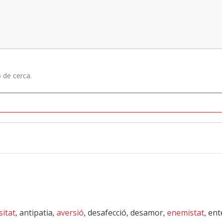
ó de cerca.
itat
, antipatia,
aversió
, desafecció, desamor,
enemistat
, en