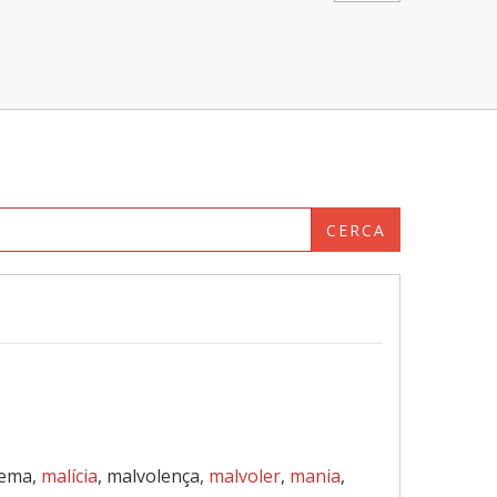
CERCA
tema,
malícia
, malvolença,
malvoler
,
mania
,