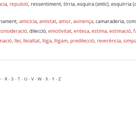
cia
,
repulsió
, ressentiment, tírria, esquira (
antic
), esquírria (
anament,
amicícia
,
amistat
,
amor
,
avinença
, camaraderia, co
consideració
, dilecció,
emotivitat
,
entesa
,
estima
,
estimació
,
f
inació
,
llei
,
lleialtat
,
lliga
,
lligam
,
predilecció
,
reverència
,
simpa
Q
-
R
-
S
-
T
-
U
-
V
-
W
-
X
-
Y
-
Z