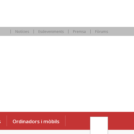
Notícies
Esdeveniments
Premsa
Fòrums
s
Ordinadors i mòbils