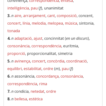
convinença,
correspondència
,
entesa
,
intel·ligència
,
pau
(
f
), unanimitat
3.
n
aire
,
arranjament
,
cant
,
composició
, concent,
concert
,
línia
,
melodia
,
melopea
,
música
, sintonia,
tonada
4.
n
adaptació
,
ajust
, concinnitat (
en un discurs
),
consonància
,
correspondència
, eurítmia,
proporció
, proporcionalitat, simetria
5.
n
avinença
,
concert
,
concòrdia
,
coordinació
,
equilibri
,
estabilitat
,
ordre
(
m
),
pau
(
f
)
6.
n
assonància,
concordança
,
consonància
,
correspondència
,
rima
7.
n
condícia,
netedat
,
ordre
8.
n
bellesa
,
estètica