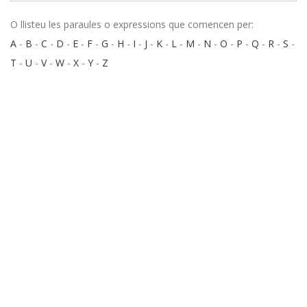
O llisteu les paraules o expressions que comencen per:
A
-
B
-
C
-
D
-
E
-
F
-
G
-
H
-
I
-
J
-
K
-
L
-
M
-
N
-
O
-
P
-
Q
-
R
-
S
-
T
-
U
-
V
-
W
-
X
-
Y
-
Z