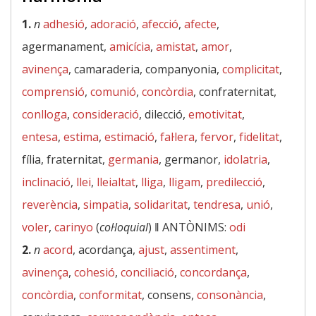
1.
n
adhesió
,
adoració
,
afecció
,
afecte
,
agermanament,
amicícia
,
amistat
,
amor
,
avinença
, camaraderia, companyonia,
complicitat
,
comprensió
,
comunió
,
concòrdia
, confraternitat,
conlloga
,
consideració
, dilecció,
emotivitat
,
entesa
,
estima
,
estimació
,
fal·lera
,
fervor
,
fidelitat
,
fília, fraternitat,
germania
, germanor,
idolatria
,
inclinació
,
llei
,
lleialtat
,
lliga
,
lligam
,
predilecció
,
reverència
,
simpatia
,
solidaritat
,
tendresa
,
unió
,
voler
,
carinyo
(
col·loquial
) ‖
ANTÒNIMS:
odi
2.
n
acord
, acordança,
ajust
,
assentiment
,
avinença
,
cohesió
,
conciliació
,
concordança
,
concòrdia
,
conformitat
, consens,
consonància
,