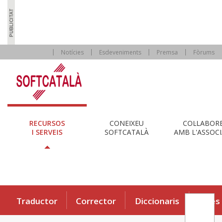
Notícies
Esdeveniments
Premsa
Fòrums
RECURSOS
CONEIXEU
COL·LABOR
I SERVEIS
SOFTCATALÀ
AMB L'ASSOCI
Traductor
Corrector
Diccionaris
Eines