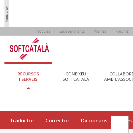
Notícies
Esdeveniments
Premsa
Fòrums
RECURSOS
CONEIXEU
COL·LABOR
I SERVEIS
SOFTCATALÀ
AMB L'ASSOCI
Traductor
Corrector
Diccionaris
Eines