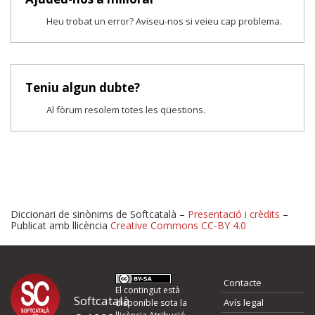
Heu trobat un error? Aviseu-nos si veieu cap problema.
Teniu algun dubte?
Al fòrum resolem totes les qüestions.
Diccionari de sinònims de Softcatalà –
Presentació i crèdits
–
Publicat amb llicència
Creative Commons CC-BY 4.0
Proposeu-nos millores o 
Contacte
d'errors
El contingut està
Softcatalà
Avís legal
disponible sota la