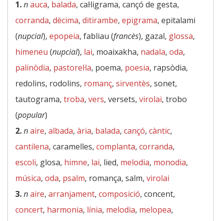
1.
n
auca
,
balada
, cal·ligrama, cançó de gesta,
corranda
,
dècima
,
ditirambe
,
epigrama
, epitalami
(
nupcial
),
epopeia
, fabliau (
francès
), gazal,
glossa
,
himeneu
(
nupcial
),
lai
, moaixakha,
nadala
,
oda
,
palinòdia
,
pastorel·la
, poema,
poesia
, rapsòdia,
redolins, rodolins,
romanç
,
sirventès
, sonet,
tautograma,
troba
,
vers
, versets,
virolai
, trobo
(
popular
)
2.
n
aire
,
albada
,
ària
,
balada
,
cançó
,
càntic
,
cantilena
, caramelles,
complanta
,
corranda
,
escoli
, glosa,
himne
,
lai
, lied,
melodia
,
monodia
,
música
,
oda
,
psalm
, romança, salm,
virolai
3.
n
aire
,
arranjament
,
composició
, concent,
concert
,
harmonia
,
línia
,
melodia
,
melopea
,