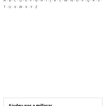
A
-
B
-
C
-
D
-
E
-
F
-
G
-
H
-
I
-
J
-
K
-
L
-
M
-
N
-
O
-
P
-
Q
-
R
-
S
-
T
-
U
-
V
-
W
-
X
-
Y
-
Z
Ajudeu-nos a millorar