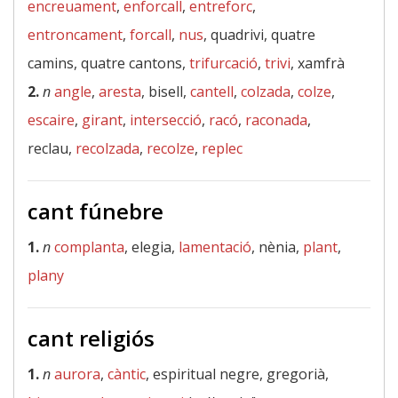
encreuament
,
enforcall
,
entreforc
,
entroncament
,
forcall
,
nus
, quadrivi, quatre
camins, quatre cantons,
trifurcació
,
trivi
, xamfrà
2.
n
angle
,
aresta
, bisell,
cantell
,
colzada
,
colze
,
escaire
,
girant
,
intersecció
,
racó
,
raconada
,
reclau,
recolzada
,
recolze
,
replec
cant fúnebre
1.
n
complanta
, elegia,
lamentació
, nènia,
plant
,
plany
cant religiós
1.
n
aurora
,
càntic
, espiritual negre, gregorià,