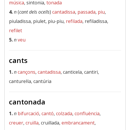
música
, sintonia,
tonada
4.
n
(
cant dels ocells
)
cantadissa
,
passada
,
piu
,
piuladissa, piulet, piu-piu,
refilada
, refiladissa,
refilet
5.
n
veu
cants
1.
n
cançons
,
cantadissa
, canticela, cantiri,
canturel·la, cantúria
cantonada
1.
n
bifurcació
,
cantó
,
colzada
,
confluència
,
creuer
,
cruïlla
, cruïllada,
embrancament
,