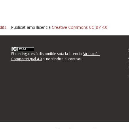
dits
– Publicat amb llicència
Creative Commons CC-BY 4.0
nformeu d'errors
El contingut està disponible sota la llicència
Atribució -
CompartirIgual 4.0
si no s'indica el contrari.
mps següents i descriviu quina és la millora que