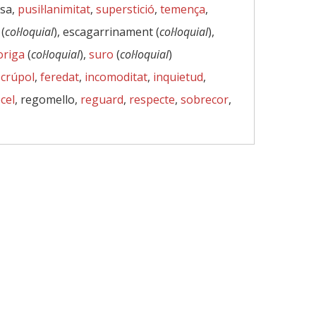
esa,
pusil·lanimitat
,
superstició
,
temença
,
(
col·loquial
), escagarrinament (
col·loquial
),
origa
(
col·loquial
),
suro
(
col·loquial
)
scrúpol
,
feredat
,
incomoditat
,
inquietud
,
cel
, regomello,
reguard
,
respecte
,
sobrecor
,