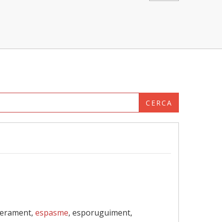
CERCA
verament,
espasme
, esporuguiment,