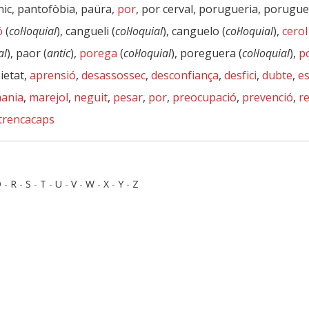
nic, pantofòbia, paüra,
por
, por cerval, porugueria, porugu
ó
(
col·loquial
), cangueli (
col·loquial
), canguelo (
col·loquial
),
cerol
al
), paor (
antic
),
porega
(
col·loquial
), poreguera (
col·loquial
),
p
sietat,
aprensió
,
desassossec
,
desconfiança
,
desfici
,
dubte
,
e
ania
,
marejol
,
neguit
,
pesar
,
por
,
preocupació
,
prevenció
,
re
trencacaps
Q
-
R
-
S
-
T
-
U
-
V
-
W
-
X
-
Y
-
Z