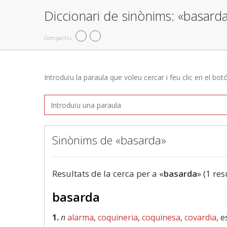
Diccionari de sinònims: «basard
Compartiu
Introduïu la paraula que voleu cercar i feu clic en el bot
Sinònims de «basarda»
Resultats de la cerca per a «
basarda
» (1 res
basarda
1.
n
alarma
,
coquineria
,
coquinesa
,
covardia
, 