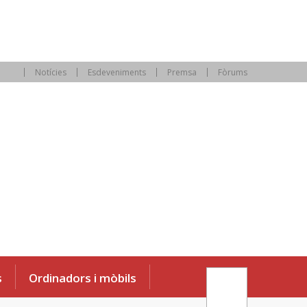
Notícies
Esdeveniments
Premsa
Fòrums
s
Ordinadors i mòbils