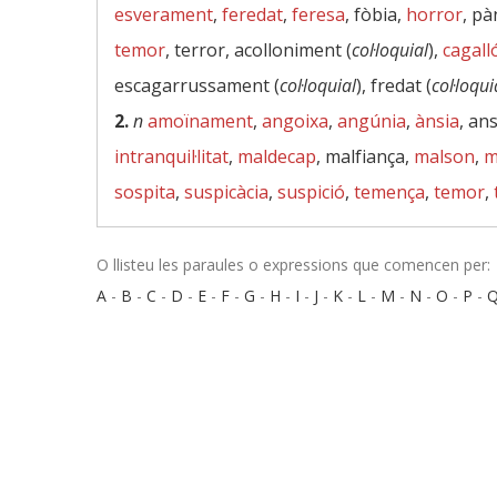
esverament
,
feredat
,
feresa
, fòbia,
horror
, pà
temor
, terror, acolloniment (
col·loquial
),
cagall
escagarrussament (
col·loquial
), fredat (
col·loqui
2.
n
amoïnament
,
angoixa
,
angúnia
,
ànsia
, an
intranquil·litat
,
maldecap
, malfiança,
malson
,
m
sospita
,
suspicàcia
,
suspició
,
temença
,
temor
,
O llisteu les paraules o expressions que comencen per:
A
-
B
-
C
-
D
-
E
-
F
-
G
-
H
-
I
-
J
-
K
-
L
-
M
-
N
-
O
-
P
-