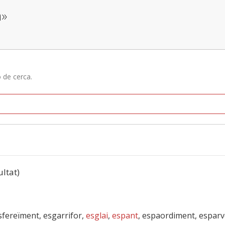
a»
ó de cerca.
ultat)
esfereïment, esgarrifor,
esglai
,
espant
, espaordiment, espar