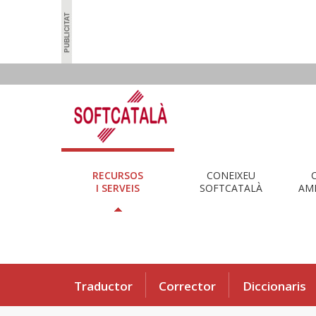
RECURSOS
CONEIXEU
I SERVEIS
SOFTCATALÀ
AMB
Traductor
Corrector
Diccionaris