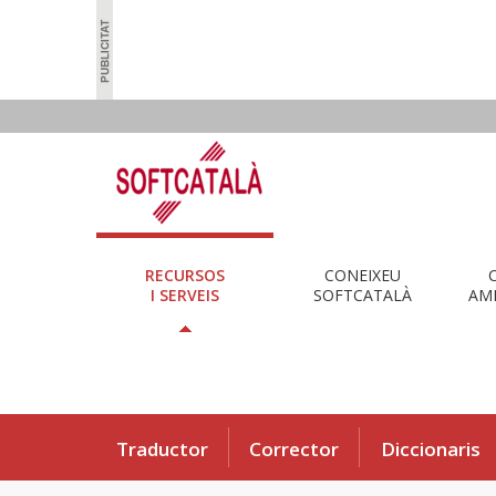
RECURSOS
CONEIXEU
I SERVEIS
SOFTCATALÀ
AMB
Traductor
Corrector
Diccionaris