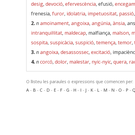
desig
,
devoció
,
efervescència
, efusió,
encegam
frenesia,
furor
,
idolatria
,
impetuositat
,
passió
2.
n
amoïnament
,
angoixa
,
angúnia
,
ànsia
, an
intranquil·litat
,
maldecap
, malfiança,
malson
,
m
sospita
,
suspicàcia
,
suspició
,
temença
,
temor
,
3.
n
angoixa
,
desassossec
,
excitació
, impaciènc
4.
n
corcó
,
dolor
,
malestar
,
nyic-nyic
,
quera
,
ra
O llisteu les paraules o expressions que comencen per:
A
-
B
-
C
-
D
-
E
-
F
-
G
-
H
-
I
-
J
-
K
-
L
-
M
-
N
-
O
-
P
-