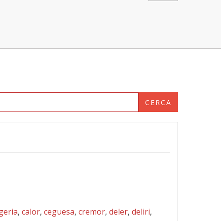
CERCA
geria
,
calor
,
ceguesa
,
cremor
,
deler
,
deliri
,