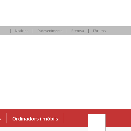
Notícies
Esdeveniments
Premsa
Fòrums
s
Ordinadors i mòbils