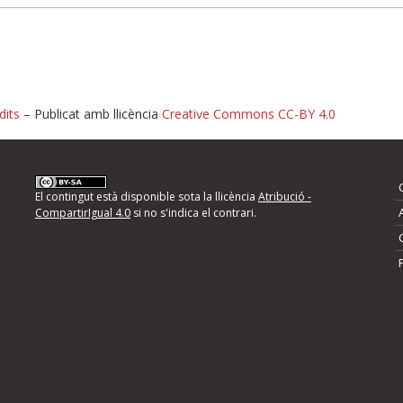
dits
– Publicat amb llicència
Creative Commons CC-BY 4.0
nformeu d'errors
El contingut està disponible sota la llicència
Atribució -
CompartirIgual 4.0
si no s'indica el contrari.
mps següents i descriviu quina és la millora que