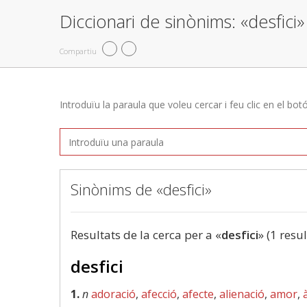
Diccionari de sinònims: «desfici»
Compartiu
Introduïu la paraula que voleu cercar i feu clic en el bot
Sinònims de «desfici»
Resultats de la cerca per a «
desfici
» (1 resul
desfici
1.
n
adoració
,
afecció
,
afecte
,
alienació
,
amor
,