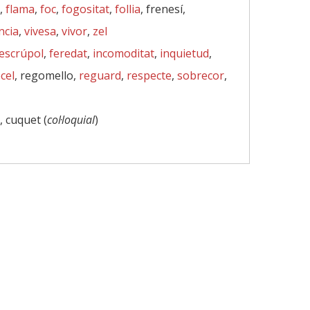
,
flama
,
foc
,
fogositat
,
follia
, frenesí,
ncia
,
vivesa
,
vivor
,
zel
escrúpol
,
feredat
,
incomoditat
,
inquietud
,
cel
, regomello,
reguard
,
respecte
,
sobrecor
,
, cuquet (
col·loquial
)