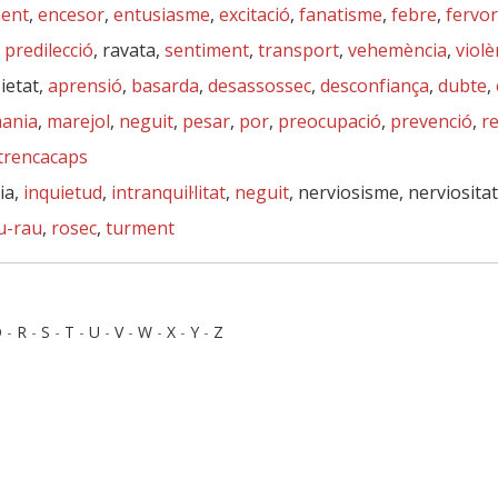
ent
,
encesor
,
entusiasme
,
excitació
,
fanatisme
,
febre
,
fervor
,
predilecció
, ravata,
sentiment
,
transport
,
vehemència
,
violè
sietat,
aprensió
,
basarda
,
desassossec
,
desconfiança
,
dubte
,
ania
,
marejol
,
neguit
,
pesar
,
por
,
preocupació
,
prevenció
,
re
trencacaps
ia,
inquietud
,
intranquil·litat
,
neguit
, nerviosisme, nerviositat
u-rau
,
rosec
,
turment
Q
-
R
-
S
-
T
-
U
-
V
-
W
-
X
-
Y
-
Z