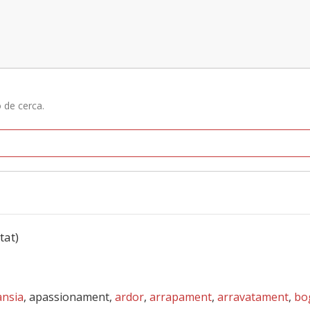
ó de cerca.
tat)
ànsia
, apassionament,
ardor
,
arrapament
,
arravatament
,
bo