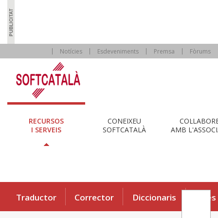
Notícies
Esdeveniments
Premsa
Fòrums
RECURSOS
CONEIXEU
COL·LABOR
I SERVEIS
SOFTCATALÀ
AMB L'ASSOCI
Traductor
Corrector
Diccionaris
Eines