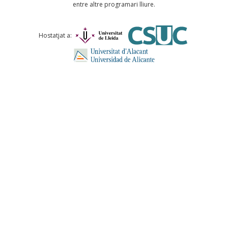
entre altre programari lliure.
Comentari *
Hostatjat a:
ENVIA