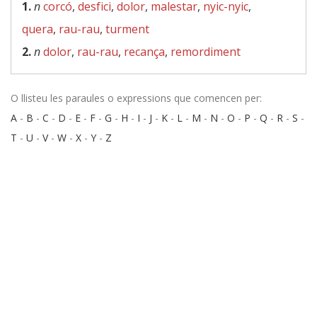
1.
n
corcó
,
desfici
,
dolor
,
malestar
,
nyic-nyic
,
quera
,
rau-rau
,
turment
2.
n
dolor
,
rau-rau
,
recança
,
remordiment
O llisteu les paraules o expressions que comencen per:
A
-
B
-
C
-
D
-
E
-
F
-
G
-
H
-
I
-
J
-
K
-
L
-
M
-
N
-
O
-
P
-
Q
-
R
-
S
-
T
-
U
-
V
-
W
-
X
-
Y
-
Z