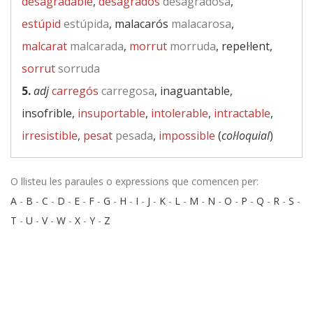
desagradable
,
desagradós
desagradosa
,
estúpid
estúpida
, malacarós
malacarosa
,
malcarat
malcarada
,
morrut
morruda
, repel·lent,
sorrut
sorruda
5.
adj
carregós
carregosa
, inaguantable,
insofrible,
insuportable
,
intolerable
,
intractable
,
irresistible
,
pesat
pesada
,
impossible
(
col·loquial
)
O llisteu les paraules o expressions que comencen per:
A
-
B
-
C
-
D
-
E
-
F
-
G
-
H
-
I
-
J
-
K
-
L
-
M
-
N
-
O
-
P
-
Q
-
R
-
S
-
T
-
U
-
V
-
W
-
X
-
Y
-
Z