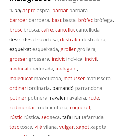
1.
adj
aspre
aspra
,
bàrbar
bàrbara
,
barroer
barroera
,
bast
basta
,
bròfec
bròfega
,
brusc
brusca
,
cafre
,
cantellut
cantelluda
,
descortès
descortesa
,
destraler
destralera
,
esqueixat
esqueixada
,
groller
grollera
,
grosser
grossera
,
incívic
incívica
,
incivil
,
ineducat
ineducada
,
inelegant
,
maleducat
maleducada
,
matusser
matussera
,
ordinari
ordinària
, parrandó
parrandona
,
potiner
potinera
, ravaler
ravalera
,
rude
,
rudimentari
rudimentària
,
ruquerol
,
rústic
rústica
,
sec
seca
, tafarrut
tafarruda
,
tosc
tosca
,
vilà
vilana
,
vulgar
,
xapot
xapota
,