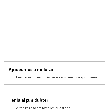
Ajudeu-nos a millorar
Heu trobat un error? Aviseu-nos si veieu cap problema.
Teniu algun dubte?
Al fòrum resolem totes les qüestions.