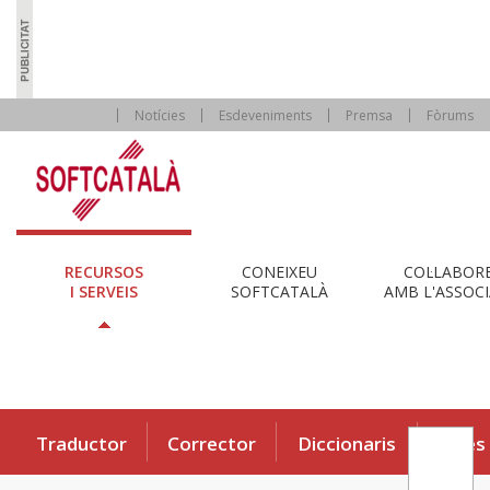
Notícies
Esdeveniments
Premsa
Fòrums
RECURSOS
CONEIXEU
COL·LABOR
I SERVEIS
SOFTCATALÀ
AMB L'ASSOCI
Traductor
Corrector
Diccionaris
Eines