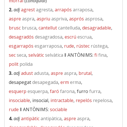
morral
(
col·loquial
)
2.
adj
agrest
agresta
,
arrapós
arraposa
,
aspre
aspra
,
aspriu
aspriva
,
asprós
asprosa
,
brusc
brusca
,
cantellut
cantelluda
,
desagradable
,
desagradós
desagradosa
,
escrú
escrua
,
esgarrapós
esgarraposa
,
rude
,
rústec
rústega
,
sec
seca
,
selvàtic
selvàtica
‖
ANTÒNIMS:
fi
fina
,
polit
polida
3.
adj
adust
adusta
,
aspre
aspra
,
brutal
,
desapegat
desapegada
,
erm
erma
,
esquerp
esquerpa
,
faró
farona
, furro
furra
,
insociable
, insocial,
intractable
,
repelós
repelosa
,
rude
‖
ANTÒNIMS:
sociable
4.
adj
antipàtic
antipàtica
,
aspre
aspra
,