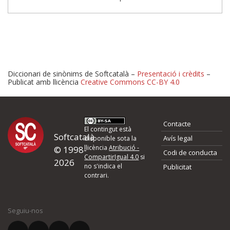
Diccionari de sinònims de Softcatalà –
Presentació i crèdits
–
Publicat amb llicència
Creative Commons CC-BY 4.0
Proposeu-nos millores o 
Contacte
d'errors
El contingut està
Softcatalà
Avís legal
disponible sota la
llicència
Atribució -
© 1998-
Codi de conducta
Si heu trobat un error o voleu proposar alguna millora, ompliu els ca
CompartirIgual 4.0
si
2026
quina és la millora que proposeu o l'error del qual voleu informar-no
no s'indica el
Publicitat
contrari.
El vostre nom *
Seguiu-nos