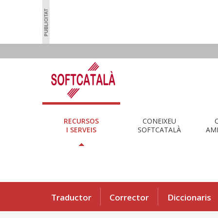
RECURSOS
CONEIXEU
I SERVEIS
SOFTCATALÀ
AMB
Traductor
Corrector
Diccionaris