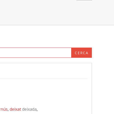
CERCA
rnús
,
deixat
deixada
,