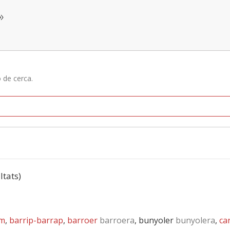
»
ó de cerca.
ltats)
am
,
barrip-barrap
,
barroer
barroera
, bunyoler
bunyolera
,
ca