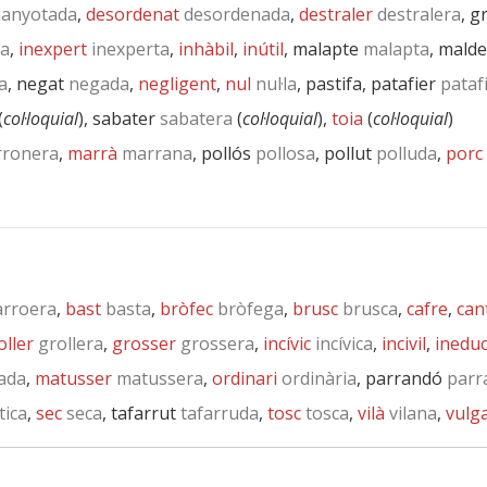
anyotada
,
desordenat
desordenada
,
destraler
destralera
, g
da
,
inexpert
inexperta
,
inhàbil
,
inútil
, malapte
malapta
, malde
a
, negat
negada
,
negligent
,
nul
nul·la
, pastifa, patafier
pataf
(
col·loquial
), sabater
sabatera
(
col·loquial
),
toia
(
col·loquial
)
ronera
,
marrà
marrana
, pollós
pollosa
, pollut
polluda
,
porc
rroera
,
bast
basta
,
bròfec
bròfega
,
brusc
brusca
,
cafre
,
can
oller
grollera
,
grosser
grossera
,
incívic
incívica
,
incivil
,
ineduc
ada
,
matusser
matussera
,
ordinari
ordinària
, parrandó
parr
tica
,
sec
seca
, tafarrut
tafarruda
,
tosc
tosca
,
vilà
vilana
,
vulg