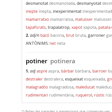
desmanotat
desmanotada
, desmanyotat
desm
inepte
inepta
, inexperimentat
inexperimenta
mamarratxo
mamarratxa
,
matusser
matusser
tapaforats
, trapalatrop,
xapot
xapota
,
patata
2.
adj/n
bacó
bacona
,
brut
bruta
, garroner
gar
ANTÒNIMS:
net
neta
potiner
potinera
1.
adj
aspre
aspra
,
bàrbar
bàrbara
,
barroer
ba
destraler
destralera
, esqueixat
esqueixada
,
gr
malagradós
malagradosa
,
maleducat
maleduc
rudimentari
rudimentària
,
ruquerol
,
rústic
rús
O llisteu les paraules o expressions que comencen per: