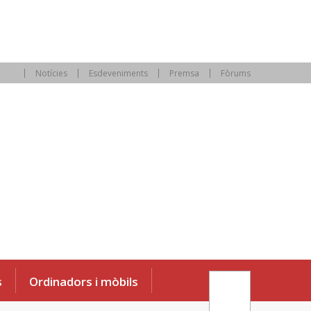
Notícies
Esdeveniments
Premsa
Fòrums
s
Ordinadors i mòbils