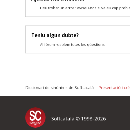
Heu trobat un error? Aviseu-nos si veieu cap prob
Teniu algun dubte?
Al fòrum resolem totes les qüestions.
Diccionari de sinònims de Softcatalà –
Presentació i crè
Proposeu-nos millores o i
Softcatalà © 1998-2026
Si heu trobat un error o voleu proposar alguna millora, ompliu els ca
proposeu o l'error del qual voleu informar-nos.