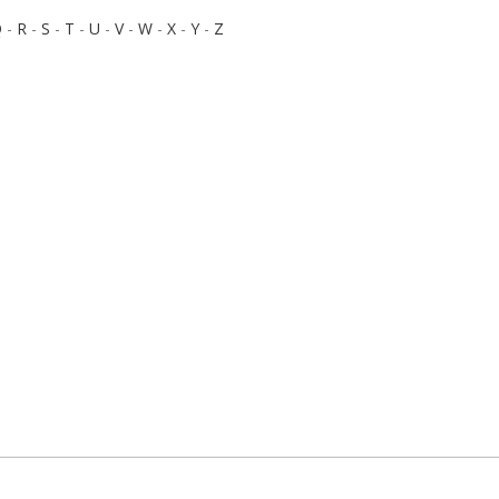
Q
-
R
-
S
-
T
-
U
-
V
-
W
-
X
-
Y
-
Z