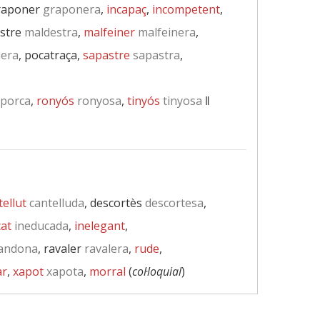
raponer
graponera
,
incapaç
,
incompetent
,
stre
maldestra
,
malfeiner
malfeinera
,
iera
, pocatraça,
sapastre
sapastra
,
porca
,
ronyós
ronyosa
,
tinyós
tinyosa
‖
tellut
cantelluda
, descortès
descortesa
,
at
ineducada
,
inelegant
,
andona
, ravaler
ravalera
,
rude
,
ar
,
xapot
xapota
,
morral
(
col·loquial
)