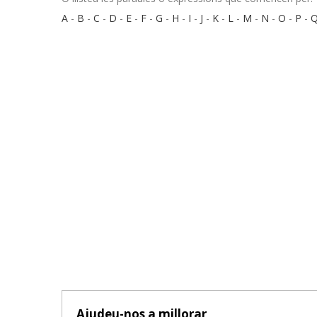
A
-
B
-
C
-
D
-
E
-
F
-
G
-
H
-
I
-
J
-
K
-
L
-
M
-
N
-
O
-
P
-
Ajudeu-nos a millorar