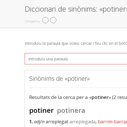
Diccionari de sinònims: «potiner
Compartiu
Introduïu la paraula que voleu cercar i feu clic en el bot
Sinònims de «potiner»
Resultats de la cerca per a «
potiner
» (2 resu
potiner
potinera
1.
adj/n
arreplegat
arreplegada
,
barrim-barr