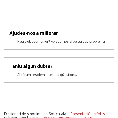
Ajudeu-nos a millorar
Heu trobat un error? Aviseu-nos si veieu cap problema.
Teniu algun dubte?
Al fòrum resolem totes les qüestions.
Diccionari de sinònims de Softcatalà –
Presentació i crèdits
–
Publicat amb llicència
Creative Commons CC-BY 4.0