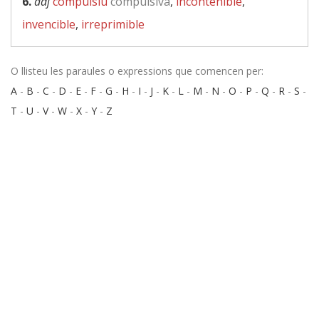
6.
adj
compulsiu
compulsiva
,
incontenible
,
invencible
,
irreprimible
O llisteu les paraules o expressions que comencen per:
A
-
B
-
C
-
D
-
E
-
F
-
G
-
H
-
I
-
J
-
K
-
L
-
M
-
N
-
O
-
P
-
Q
-
R
-
S
-
T
-
U
-
V
-
W
-
X
-
Y
-
Z