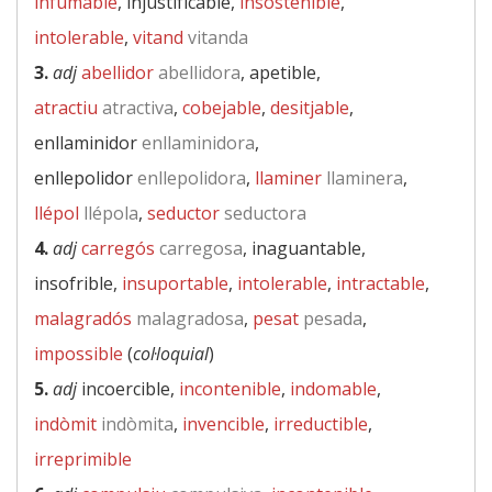
infumable
, injustificable,
insostenible
,
intolerable
,
vitand
vitanda
3.
adj
abellidor
abellidora
, apetible,
atractiu
atractiva
,
cobejable
,
desitjable
,
enllaminidor
enllaminidora
,
enllepolidor
enllepolidora
,
llaminer
llaminera
,
llépol
llépola
,
seductor
seductora
4.
adj
carregós
carregosa
, inaguantable,
insofrible,
insuportable
,
intolerable
,
intractable
,
malagradós
malagradosa
,
pesat
pesada
,
impossible
(
col·loquial
)
5.
adj
incoercible,
incontenible
,
indomable
,
indòmit
indòmita
,
invencible
,
irreductible
,
irreprimible