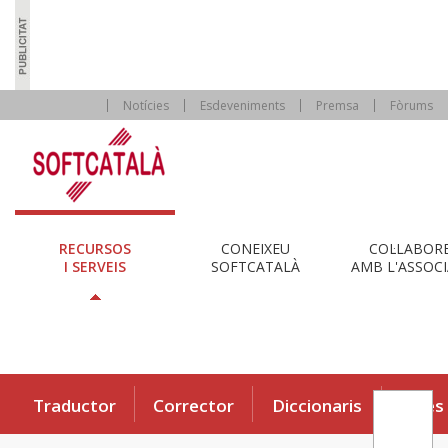
Notícies
Esdeveniments
Premsa
Fòrums
RECURSOS
CONEIXEU
COL·LABOR
I SERVEIS
SOFTCATALÀ
AMB L'ASSOCI
Traductor
Corrector
Diccionaris
Eines