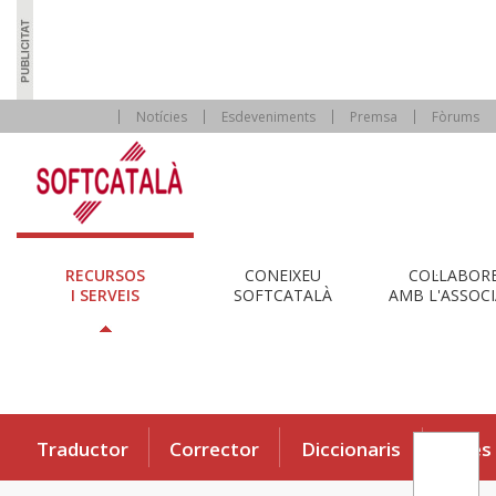
Notícies
Esdeveniments
Premsa
Fòrums
RECURSOS
CONEIXEU
COL·LABOR
I SERVEIS
SOFTCATALÀ
AMB L'ASSOCI
Traductor
Corrector
Diccionaris
Eines