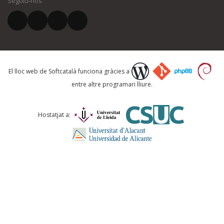
Seguiu-nos
El vostre correu electrònic *
Què proposeu?
El lloc web de Softcatalà funciona gràcies a
entre altre programari lliure.
Comentari *
Hostatjat a: