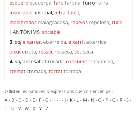
esquerp
esquerpa
,
faró
farona
, furro
furra
,
insociable
, insocial,
intractable
,
malagradós
malagradosa
,
repelós
repelosa
,
rude
‖
ANTÒNIMS:
sociable
3.
adj
eixarreït
eixarreïda
,
eixarrit
eixarrida
,
eixut
eixuta
,
ressec
resseca
,
sec
seca
4.
adj
abrusat
abrusada
,
consumit
consumida
,
cremat
cremada
,
torrat
torrada
O llisteu les paraules o expressions que comencen per:
A
-
B
-
C
-
D
-
E
-
F
-
G
-
H
-
I
-
J
-
K
-
L
-
M
-
N
-
O
-
P
-
Q
-
R
-
S
-
T
-
U
-
V
-
W
-
X
-
Y
-
Z