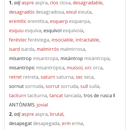
1.
adj
aspre
aspra
,
clos
closa
,
desagradable
,
desagradós
desagradosa
,
eixut
eixuta
,
eremític
eremítica
,
esquerp
esquerpa
,
esquiu
esquiva
, esquívol
esquívola
,
feréstec
feréstega
,
insociable
,
intractable
,
isard
isarda
,
malmirrós
malmirrosa
,
misantrop
misantropa
, misàntrop
misàntropa
,
misantròpic
misantròpica
,
mussol
,
orc
orca
,
retret
retreta
,
saturn
saturna
,
sec
seca
,
sornut
sornuda
,
sorrut
sorruda
,
sull
sulla
,
taciturn
taciturna
,
tancat
tancada
, tros de rusca ‖
ANTÒNIMS:
jovial
2.
adj
aspre
aspra
,
brutal
,
desapegat
desapegada
,
erm
erma
,