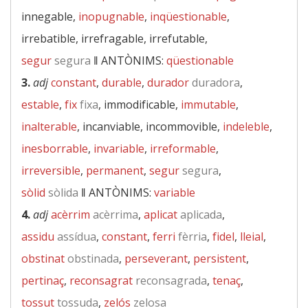
innegable,
inopugnable
,
inqüestionable
,
irrebatible, irrefragable, irrefutable,
segur
segura
‖
ANTÒNIMS:
qüestionable
3.
adj
constant
,
durable
,
durador
duradora
,
estable
,
fix
fixa
, immodificable,
immutable
,
inalterable
, incanviable, incommovible,
indeleble
,
inesborrable
,
invariable
,
irreformable
,
irreversible
,
permanent
,
segur
segura
,
sòlid
sòlida
‖
ANTÒNIMS:
variable
4.
adj
acèrrim
acèrrima
,
aplicat
aplicada
,
assidu
assídua
,
constant
,
ferri
fèrria
,
fidel
,
lleial
,
obstinat
obstinada
,
perseverant
,
persistent
,
pertinaç
,
reconsagrat
reconsagrada
,
tenaç
,
tossut
tossuda
,
zelós
zelosa