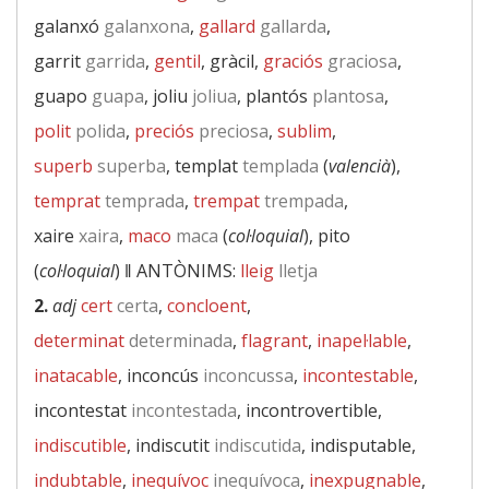
galanxó
galanxona
,
gallard
gallarda
,
garrit
garrida
,
gentil
, gràcil,
graciós
graciosa
,
guapo
guapa
, joliu
joliua
, plantós
plantosa
,
polit
polida
,
preciós
preciosa
,
sublim
,
superb
superba
, templat
templada
(
valencià
),
temprat
temprada
,
trempat
trempada
,
xaire
xaira
,
maco
maca
(
col·loquial
), pito
(
col·loquial
) ‖
ANTÒNIMS:
lleig
lletja
2.
adj
cert
certa
,
concloent
,
determinat
determinada
,
flagrant
,
inapel·lable
,
inatacable
, inconcús
inconcussa
,
incontestable
,
incontestat
incontestada
, incontrovertible,
indiscutible
, indiscutit
indiscutida
, indisputable,
indubtable
,
inequívoc
inequívoca
,
inexpugnable
,