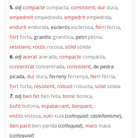
5.
adj
compacte
compacta
,
consistent
,
dur
dura
,
empedreït
empedreïda
,
empedrit
empedrida
,
endurit
endurida
, esclerós
esclerosa
,
ferri
fèrria
,
fort
forta
, granític
granítica
, petri
pètria
,
resistent
,
rocós
rocosa
,
sòlid
sòlida
6.
adj
acerat
acerada
,
compacte
compacta
,
concentrat
concentrada
,
consistent
, de pedra
picada,
dur
dura
, ferreny
ferrenya
,
ferri
fèrria
,
fort
forta
,
resistent
,
robust
robusta
,
sòlid
sòlida
7.
adj
ben fet
ben feta
,
bonic
bonica
,
bufó
bufona
,
espatarrant
,
llampant
,
vistós
vistosa
,
xulo
xula
(
col·loquial; castellanisme
),
ben parit
ben parida
(
col·loquial
),
maco
maca
(
col·loquial
)