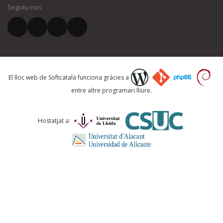
Seguiu-nos
El vostre correu electrònic *
Què proposeu?
El lloc web de Softcatalà funciona gràcies a
entre altre programari lliure.
Comentari *
Hostatjat a: