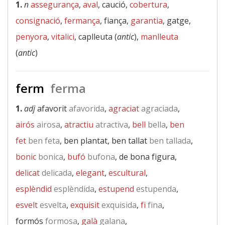
1.
n
assegurança
,
aval
, caució,
cobertura
,
consignació
,
fermança
, fiança,
garantia
, gatge,
penyora
,
vitalici
, caplleuta (
antic
),
manlleuta
(
antic
)
ferm
ferma
1.
adj
afavorit
afavorida
,
agraciat
agraciada
,
airós
airosa
,
atractiu
atractiva
,
bell
bella
,
ben
fet
ben feta
, ben plantat, ben tallat
ben tallada
,
bonic
bonica
,
bufó
bufona
, de bona figura,
delicat
delicada
,
elegant
,
escultural
,
esplèndid
esplèndida
,
estupend
estupenda
,
esvelt
esvelta
,
exquisit
exquisida
,
fi
fina
,
formós
formosa
,
galà
galana
,