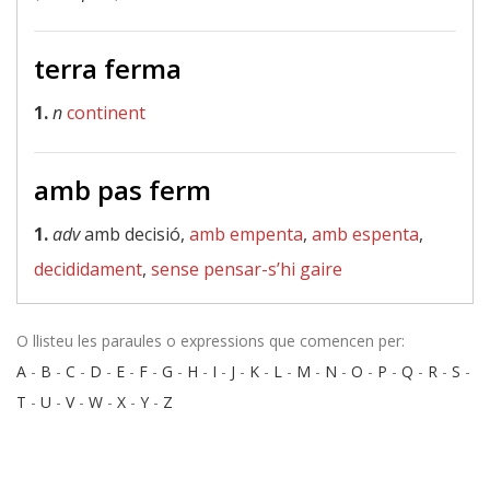
terra ferma
1.
n
continent
amb pas ferm
1.
adv
amb decisió,
amb empenta
,
amb espenta
,
decididament
,
sense pensar-s’hi gaire
O llisteu les paraules o expressions que comencen per:
A
-
B
-
C
-
D
-
E
-
F
-
G
-
H
-
I
-
J
-
K
-
L
-
M
-
N
-
O
-
P
-
Q
-
R
-
S
-
T
-
U
-
V
-
W
-
X
-
Y
-
Z