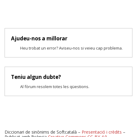
Ajudeu-nos a millorar
Heu trobat un error? Aviseu-nos si veieu cap problema.
Teniu algun dubte?
Al fòrum resolem totes les qüestions.
Diccionari de sinònims de Softcatalà –
Presentació i crèdits
–
Publicat amb llicència
Creative Commons CC-BY 4.0