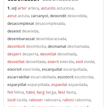
1.
adj
arter
artera
,
astuciós
astuciosa
,
astut
astuta
, carcanyol, deixondit
deixondida
,
desacomplexat
desacomplexada
,
deseixit
deseixida
,
desembarassat
desembarassada
,
desimbolt
desimbolta
, desmamat
desmamada
,
despert
desperta
,
desvetlat
desvetlada
,
desvetllat
desvetllada
,
eixerit
eixerida
,
eixit
eixida
,
eixorivit
eixorivida
, escarquillat
escarquillada
,
escarrabillat
escarrabillada
, escotorit
escotorida
,
esparpillat
esparpillada
,
espavilat
espavilada
,
felí
felina
,
hàbil
,
llarg
llarga
,
llest
llesta
,
lúcid
lúcida
,
raboser
rabosera
,
rabosí
rabosina
,