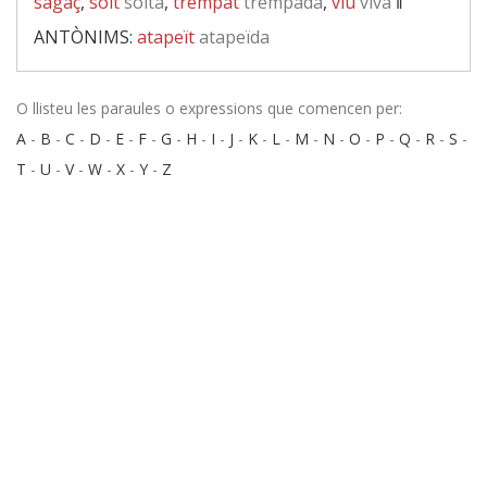
sagaç
,
solt
solta
,
trempat
trempada
,
viu
viva
‖
ANTÒNIMS:
atapeït
atapeïda
O llisteu les paraules o expressions que comencen per:
A
-
B
-
C
-
D
-
E
-
F
-
G
-
H
-
I
-
J
-
K
-
L
-
M
-
N
-
O
-
P
-
Q
-
R
-
S
-
T
-
U
-
V
-
W
-
X
-
Y
-
Z