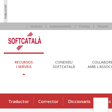
Notícies
Esdeveniments
Premsa
Fòrums
RECURSOS
CONEIXEU
COL·LABOR
I SERVEIS
SOFTCATALÀ
AMB L'ASSOCI
Traductor
Corrector
Diccionaris
Eines