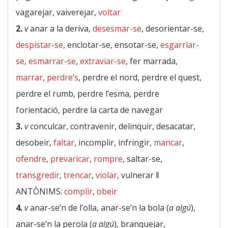
vagarejar, vaiverejar,
voltar
2.
v
anar a la deriva,
desesmar-se
, desorientar-se,
despistar-se
, enclotar-se, ensotar-se,
esgarriar-
se
,
esmarrar-se
,
extraviar-se
, fer marrada,
marrar
,
perdre’s
, perdre el nord, perdre el quest,
perdre el rumb, perdre l’esma, perdre
l’orientació, perdre la carta de navegar
3.
v
conculcar, contravenir, delinquir, desacatar,
desobeir,
faltar
, incomplir, infringir,
mancar
,
ofendre
,
prevaricar
,
rompre
, saltar-se,
transgredir
,
trencar
,
violar
, vulnerar ‖
ANTÒNIMS:
complir
,
obeir
4.
v
anar-se’n de l’olla, anar-se’n la bola (
a algú
),
anar-se’n la perola (
a algú
), branquejar,