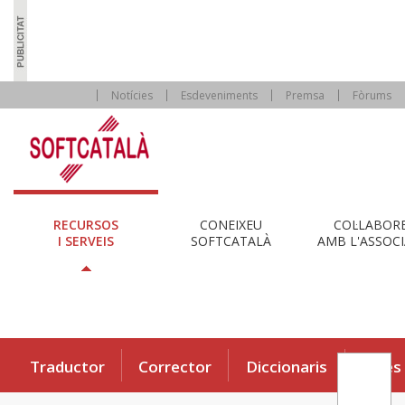
Notícies
Esdeveniments
Premsa
Fòrums
RECURSOS
CONEIXEU
COL·LABOR
I SERVEIS
SOFTCATALÀ
AMB L'ASSOCI
Traductor
Corrector
Diccionaris
Eines