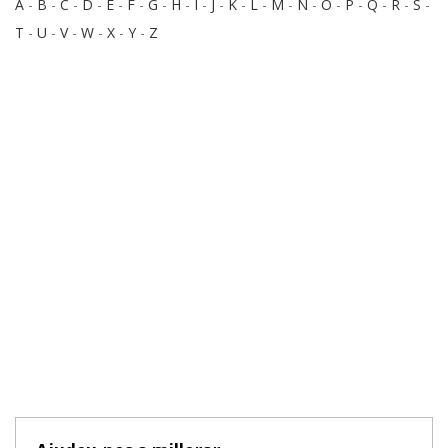
A
-
B
-
C
-
D
-
E
-
F
-
G
-
H
-
I
-
J
-
K
-
L
-
M
-
N
-
O
-
P
-
Q
-
R
-
S
-
T
-
U
-
V
-
W
-
X
-
Y
-
Z