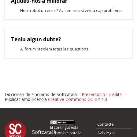
Ajudeu-nos a millorar
Heu trobat un error? Aviseu-nos si veieu cap problema.
Teniu algun dubte?
Al fòrum resolem totes les qüestions.
Diccionari de sinònims de Softcatalà –
Presentació i crèdits
–
Publicat amb llicència
Creative Commons CC-BY 4.0
Proposeu-nos millores o 
Contacte
d'errors
El contingut està
Softcatalà
Avís legal
disponible sota la