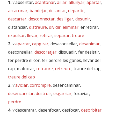
1.
v
absentar,
acantonar
,
aïllar
,
allunyar
,
apartar
,
arraconar
,
bandejar
,
decantar
,
departir
,
descartar
,
desconnectar
,
deslligar
,
desunir
,
distanciar,
distreure
,
dividir
,
eliminar
, enretirar,
expulsar
,
llevar
,
retirar
,
separar
,
treure
2.
v
apartar
,
capgirar
, desaconsellar,
desanimar
,
desconsellar,
descoratjar
, dissuadir, fer desistir,
fer perdre el cor, fer perdre les ganes, llevar del
cap, malcorar,
retraure
,
retreure
, traure del cap,
treure del cap
3.
v
aviciar
,
corrompre
, desencaminar,
desencarrilar
,
destruir
,
esgarriar
, foraviar,
perdre
4.
v
descentrar, desenfocar, desfocar,
desorbitar
,