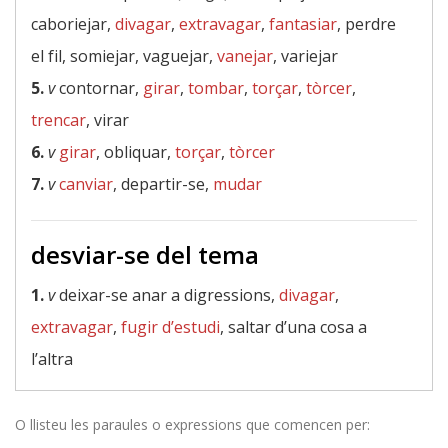
caboriejar,
divagar
,
extravagar
,
fantasiar
, perdre
el fil, somiejar, vaguejar,
vanejar
, variejar
5.
v
contornar,
girar
,
tombar
,
torçar
,
tòrcer
,
trencar
, virar
6.
v
girar
, obliquar,
torçar
,
tòrcer
7.
v
canviar
, departir-se,
mudar
desviar-se del tema
1.
v
deixar-se anar a digressions,
divagar
,
extravagar
,
fugir d’estudi
, saltar d’una cosa a
l’altra
O llisteu les paraules o expressions que comencen per: