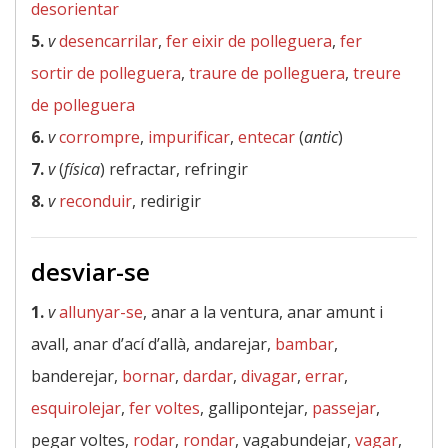
desorientar
5.
v
desencarrilar
,
fer eixir de polleguera
,
fer
sortir de polleguera
,
traure de polleguera
,
treure
de polleguera
6.
v
corrompre
,
impurificar
,
entecar
(
antic
)
7.
v
(
física
) refractar, refringir
8.
v
reconduir
, redirigir
desviar-se
1.
v
allunyar-se
, anar a la ventura, anar amunt i
avall, anar d’ací d’allà, andarejar,
bambar
,
banderejar,
bornar
,
dardar
,
divagar
,
errar
,
esquirolejar
,
fer voltes
, gallipontejar,
passejar
,
pegar voltes,
rodar
,
rondar
, vagabundejar,
vagar
,