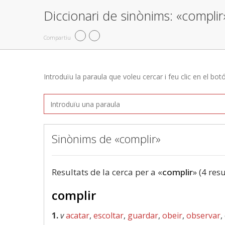
Diccionari de sinònims: «complir
Compartiu
Introduïu la paraula que voleu cercar i feu clic en el bot
Sinònims de «complir»
Resultats de la cerca per a «
complir
» (4 resu
complir
1.
v
acatar
,
escoltar
,
guardar
,
obeir
,
observar
,