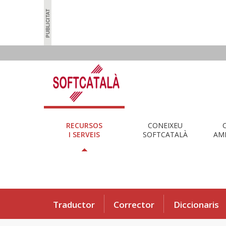
RECURSOS
CONEIXEU
I SERVEIS
SOFTCATALÀ
AMB
Traductor
Corrector
Diccionaris