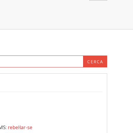
CERCA
MS:
rebel·lar-se