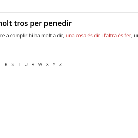
olt tros per penedir
re a complir hi ha molt a dir,
una cosa és dir i l’altra és fer
, u
Q
-
R
-
S
-
T
-
U
-
V
-
W
-
X
-
Y
-
Z