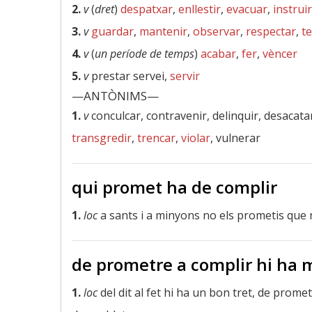
2.
v
(
dret
)
despatxar
,
enllestir
,
evacuar
,
instruir
3.
v
guardar
,
mantenir
,
observar
,
respectar
,
te
4.
v
(
un període de temps
)
acabar
,
fer
,
vèncer
5.
v
prestar servei,
servir
—ANTÒNIMS—
1.
v
conculcar, contravenir, delinquir, desacata
transgredir
,
trencar
,
violar
, vulnerar
qui promet ha de complir
1.
loc
a sants i a minyons no els prometis que n
de prometre a complir hi ha m
1.
loc
del dit al fet hi ha un bon tret, de prome