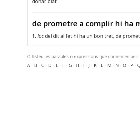
donar blat
de prometre a complir hi ha m
1.
loc
del dit al fet hi ha un bon tret, de promet
O llisteu les paraules o expressions que comencen per:
A
-
B
-
C
-
D
-
E
-
F
-
G
-
H
-
I
-
J
-
K
-
L
-
M
-
N
-
O
-
P
-