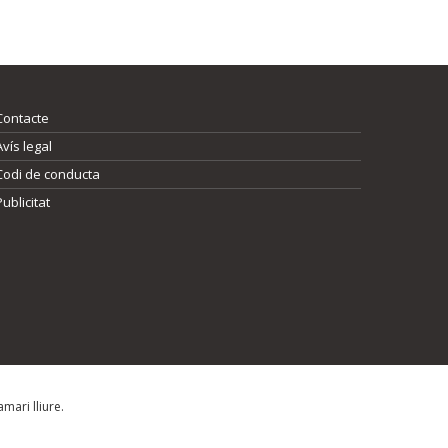
Contacte
Avís legal
Codi de conducta
Publicitat
mari lliure.