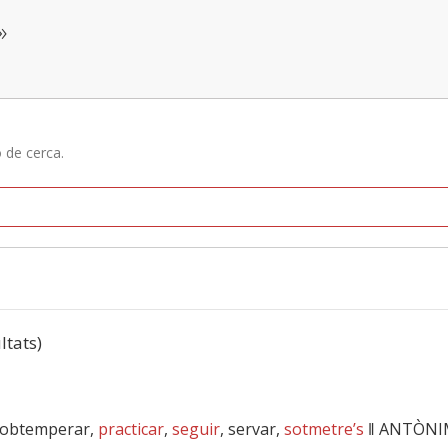
»
ó de cerca.
ltats)
 obtemperar,
practicar
,
seguir
, servar,
sotmetre’s
‖
ANTÒNI