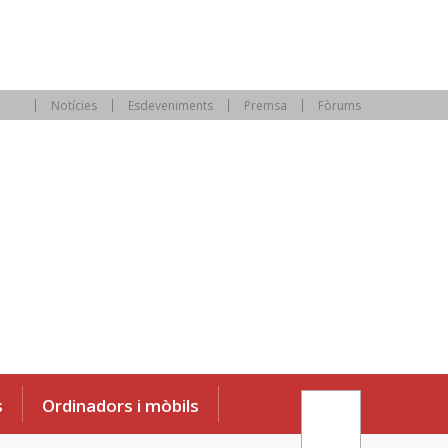
Notícies
Esdeveniments
Premsa
Fòrums
s
Ordinadors i mòbils