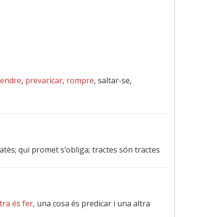
fendre
,
prevaricar
,
rompre
, saltar-se,
tès; qui promet s’obliga; tractes són tractes
ltra és fer
, una cosa és predicar i una altra