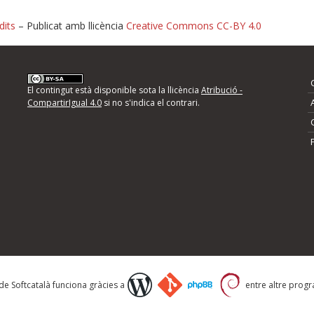
dits
– Publicat amb llicència
Creative Commons CC-BY 4.0
nformeu d'errors
El contingut està disponible sota la llicència
Atribució -
CompartirIgual 4.0
si no s'indica el contrari.
mps següents i descriviu quina és la millora que
 de Softcatalà funciona gràcies a
entre altre progra