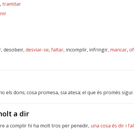
,
tramitar
nir
r, desobeir,
desviar-se
,
faltar
, incomplir, infringir,
mancar
,
o
o els dons; cosa promesa, sia atesa; el que és promès sigui a
olt a dir
tre a complir hi ha molt tros per penedir,
una cosa és dir i l’a