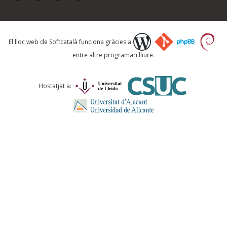
Què proposeu?
El lloc web de Softcatalà funciona gràcies a
entre altre programari lliure.
Comentari *
Hostatjat a:
ENVIA