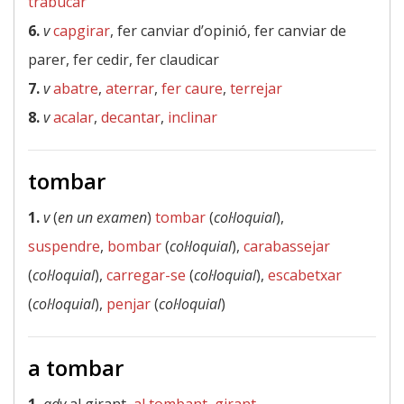
trabucar
6.
v
capgirar
, fer canviar d’opinió, fer canviar de
parer, fer cedir, fer claudicar
7.
v
abatre
,
aterrar
,
fer caure
,
terrejar
8.
v
acalar
,
decantar
,
inclinar
tombar
1.
v
(
en un examen
)
tombar
(
col·loquial
),
suspendre
,
bombar
(
col·loquial
),
carabassejar
(
col·loquial
),
carregar-se
(
col·loquial
),
escabetxar
(
col·loquial
),
penjar
(
col·loquial
)
a tombar