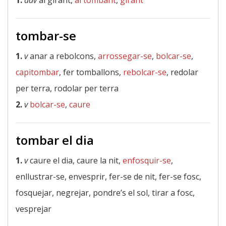
1.
adv
al girant,
al tombant
,
girant
tombar-se
1.
v
anar a rebolcons,
arrossegar-se
,
bolcar-se
,
capitombar
, fer tomballons,
rebolcar-se
, redolar
per terra, rodolar per terra
2.
v
bolcar-se
,
caure
tombar el dia
1.
v
caure el dia, caure la nit,
enfosquir-se
,
enllustrar-se, envesprir, fer-se de nit, fer-se fosc,
fosquejar, negrejar, pondre’s el sol, tirar a fosc,
vesprejar