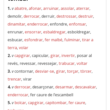
1.
v
abatre
,
afonar
,
arruïnar
,
assolar
,
aterrar
,
demolir,
derrocar
, derruir,
destrossar
,
destruir
,
dinamitar
,
enderrocar
, enfondre,
enfonsar
,
enrunar,
ensorrar
,
esbaldregar
, esboldregar,
esbucar,
esfondrar
,
fer malbé
,
fulminar
,
tirar a
terra
,
volar
2.
v
capgirar
, capicular,
girar
,
invertir
, posar al
revés, revessar, revessejar,
trabucar
,
voltar
3.
v
contornar,
desviar-se
,
girar
,
torçar
,
tòrcer
,
trencar
, virar
4.
v
derrocar
, desarçonar,
desarmar
,
descavalcar
,
enderrocar
, fer caure de l’escambell
5.
v
bolcar
,
capgirar
,
capitombar
,
fer caure
,