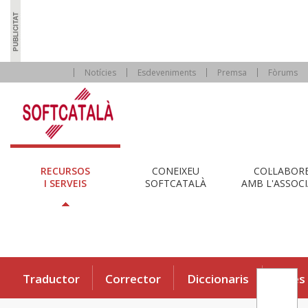
Notícies
Esdeveniments
Premsa
Fòrums
RECURSOS
CONEIXEU
COL·LABOR
I SERVEIS
SOFTCATALÀ
AMB L'ASSOCI
Traductor
Corrector
Diccionaris
Eines