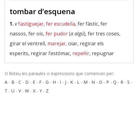
tombar d’esquena
1.
v
fastiguejar
,
fer escudella
, fer fàstic, fer
nassos, fer ois,
fer pudor
(
a algú
), fer tres coses,
girar el ventrell,
marejar
, oiar, regirar els
esperits, regirar l’estómac,
repel·lir
, repugnar
O llisteu les paraules o expressions que comencen per:
A
-
B
-
C
-
D
-
E
-
F
-
G
-
H
-
I
-
J
-
K
-
L
-
M
-
N
-
O
-
P
-
Q
-
R
-
S
-
T
-
U
-
V
-
W
-
X
-
Y
-
Z