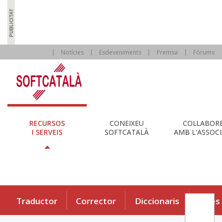
Notícies
Esdeveniments
Premsa
Fòrums
RECURSOS
CONEIXEU
COL·LABOR
I SERVEIS
SOFTCATALÀ
AMB L'ASSOCI
Traductor
Corrector
Diccionaris
Eines