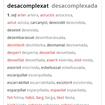
desacomplexat
desacomplexada
1.
adj
arter
artera
,
astuciós
astuciosa
,
astut
astuta
, carcanyol, deixondit
deixondida
,
deseixit
deseixida
,
desembarassat
desembarassada
,
desimbolt
desimbolta
, desmamat
desmamada
,
despert
desperta
,
desvetlat
desvetlada
,
desvetllat
desvetllada
,
eixerit
eixerida
,
eixit
eixida
,
eixorivit
eixorivida
, esbellussat
esbellussada
,
escarquillat
escarquillada
,
escarrabillat
escarrabillada
, escotorit
escotorida
,
esparpillat
esparpillada
,
espavilat
espavilada
,
felí
felina
,
hàbil
,
llarg
llarga
,
llest
llesta
,