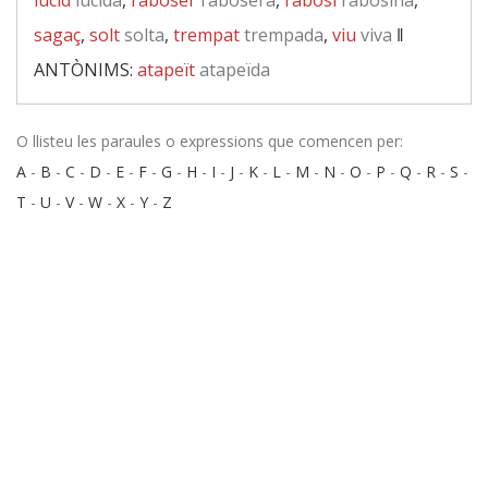
lúcid
lúcida
,
raboser
rabosera
,
rabosí
rabosina
,
sagaç
,
solt
solta
,
trempat
trempada
,
viu
viva
‖
ANTÒNIMS:
atapeït
atapeïda
O llisteu les paraules o expressions que comencen per:
A
-
B
-
C
-
D
-
E
-
F
-
G
-
H
-
I
-
J
-
K
-
L
-
M
-
N
-
O
-
P
-
Q
-
R
-
S
-
T
-
U
-
V
-
W
-
X
-
Y
-
Z