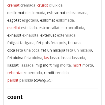
cremat
cremada
,
cruixit
cruixida
,
desllomat
desllomada
, esbraonat
esbraonada
,
esgotat
esgotada
, esllomat
esllomada
,
estellat
estellada
, estroncallat
estroncallada
,
exhaust
exhausta
, extenuat
extenuada
,
fatigat
fatigada
, fet pols
feta pols
, fet una
coca
feta una coca
, fet un micapà
feta un micapà
,
fet xixina
feta xixina
,
las
lassa
, lassat
lassada
,
llassat
llassada
, mig mort
mig morta
,
mort
morta
,
rebentat
rebentada
, rendit
rendida
,
pansit
pansida
(
col·loquial
)
coent