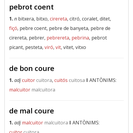
pebrot coent
1.
n
bitxera, bitxo,
cirereta
, citró, coralet, ditet,
fiçó
, pebre coent, pebre de banyeta, pebre de
cirereta, pebrer,
pebrereta
,
pebrina
, pebrot
picant, pesteta,
viró
,
vit
, vitet, vitxo
de bon coure
1.
adj
cuitor
cuitora
,
cuitós
cuitosa
‖
ANTÒNIMS:
malcuitor
malcuitora
de mal coure
1.
adj
malcuitor
malcuitora
‖
ANTÒNIMS:
cuitor
cuitora