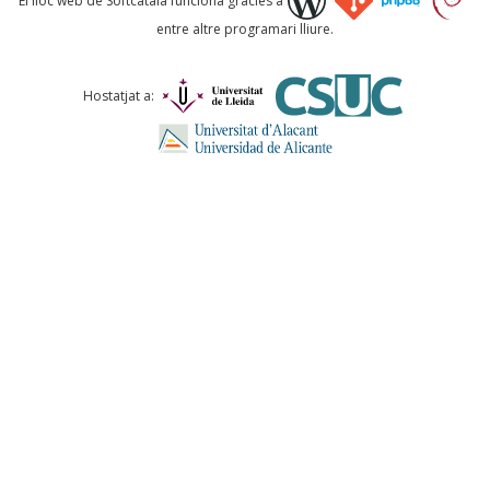
El lloc web de Softcatalà funciona gràcies a
entre altre programari lliure.
Comentari *
Hostatjat a:
ENVIA