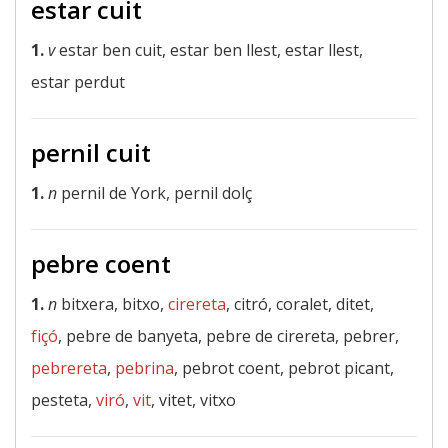
estar cuit
1.
v
estar ben cuit, estar ben llest, estar llest,
estar perdut
pernil cuit
1.
n
pernil de York, pernil dolç
pebre coent
1.
n
bitxera, bitxo,
cirereta
, citró, coralet, ditet,
fiçó
, pebre de banyeta, pebre de cirereta, pebrer,
pebrereta
,
pebrina
, pebrot coent, pebrot picant,
pesteta,
viró
,
vit
, vitet, vitxo