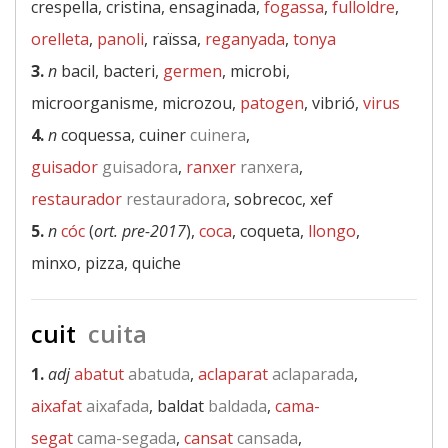
crespella, cristina, ensaginada,
fogassa
,
fulloldre
,
orelleta
,
panoli
, raïssa,
reganyada
,
tonya
3.
n
bacil, bacteri,
germen
, microbi,
microorganisme, microzou,
patogen
, vibrió,
virus
4.
n
coquessa, cuiner
cuinera
,
guisador
guisadora
,
ranxer
ranxera
,
restaurador
restauradora
, sobrecoc, xef
5.
n
cóc
(
ort. pre-2017
),
coca
, coqueta,
llongo
,
minxo, pizza, quiche
cuit
cuita
1.
adj
abatut
abatuda
,
aclaparat
aclaparada
,
aixafat
aixafada
, baldat
baldada
,
cama-
segat
cama-segada
,
cansat
cansada
,