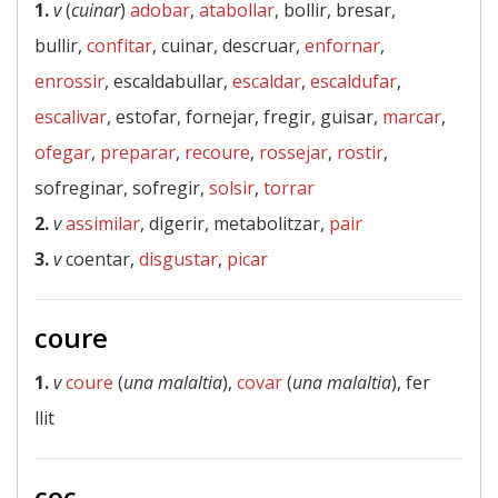
1.
v
(
cuinar
)
adobar
,
atabollar
, bollir, bresar,
bullir,
confitar
, cuinar, descruar,
enfornar
,
enrossir
, escaldabullar,
escaldar
,
escaldufar
,
escalivar
, estofar, fornejar, fregir, guisar,
marcar
,
ofegar
,
preparar
,
recoure
,
rossejar
,
rostir
,
sofreginar, sofregir,
solsir
,
torrar
2.
v
assimilar
, digerir, metabolitzar,
pair
3.
v
coentar,
disgustar
,
picar
coure
1.
v
coure
(
una malaltia
),
covar
(
una malaltia
), fer
llit
coc