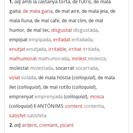
1.
adj
amb la castanya torta, de futris, de mala
gaita,
de mala gana
, de mal aire, de mala jeia, de
mala lluna, de mal cafè, de mal clim, de mal
humor, de mal tec,
disgustat
disgustada
,
empipat
empipada
,
enfadat
enfadada
,
enutjat
enutjada
,
irritable
,
irritat
irritada
,
malhumorat
malhumorada
,
molest
molesta
,
molestat
molestada
, socarrat
socarrada
,
volat
volada
, de mala hòstia (
col·loquial
), de mala
llet (
col·loquial
), de mal rotllo (
col·loquial
),
emprenyat
emprenyada
(
col·loquial
),
mosca
(
col·loquial
) ‖
ANTÒNIMS:
content
contenta
,
satisfet
satisfeta
2.
adj
ardent
,
cremant
,
picant