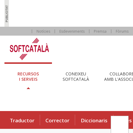
Notícies
Esdeveniments
Premsa
Fòrums
RECURSOS
CONEIXEU
COL·LABOR
I SERVEIS
SOFTCATALÀ
AMB L'ASSOCI
Traductor
Corrector
Diccionaris
Eines