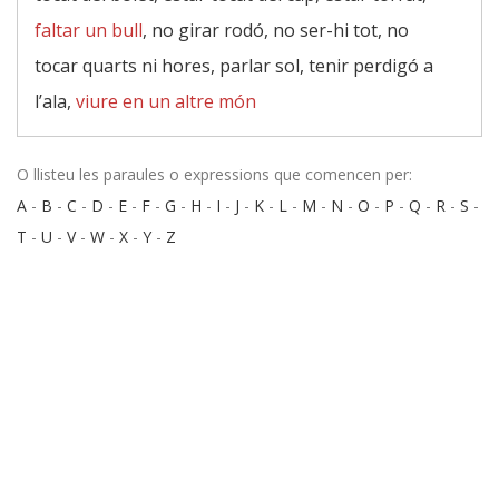
faltar un bull
, no girar rodó, no ser-hi tot, no
tocar quarts ni hores, parlar sol, tenir perdigó a
l’ala,
viure en un altre món
O llisteu les paraules o expressions que comencen per:
A
-
B
-
C
-
D
-
E
-
F
-
G
-
H
-
I
-
J
-
K
-
L
-
M
-
N
-
O
-
P
-
Q
-
R
-
S
-
T
-
U
-
V
-
W
-
X
-
Y
-
Z