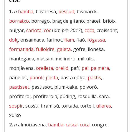
1.
n
bamba
, bavaresa,
bescuit
, bismarck,
borratxo
, borrego, braç de gitano, bracet, brioix,
búlgar,
carlota
,
cóc
(
ort. pre-2017
),
coca
, croissant,
dolç
, ensaïmada, farinot,
flam
, flaó,
fogassa
,
formatjada
,
fulloldre
,
galeta
, gofre, lionesa,
mantegada, massini, melindro, milfulls,
monjàvena,
orelleta
,
orelló
, pafí,
pal
,
palmera
,
panellet,
panoli
,
pasta
, pasta dolça,
pastís
,
pastisset
, pastissot, plum-cake, polvoró,
profiterol, profiterola, púding, rosquilla, sara,
sospir
, sussú, tiramisú, tortada, tortell,
ulleres
,
xuixo
2.
n
almoixàvena,
bamba
,
casca
,
coca
, congre,