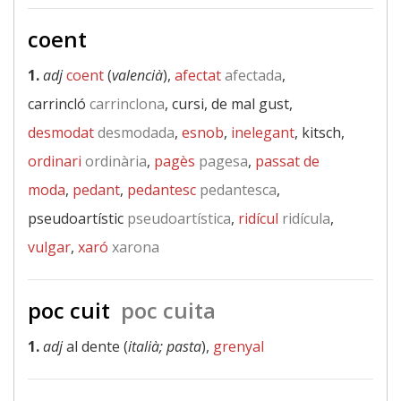
coent
1.
adj
coent
(
valencià
),
afectat
afectada
,
carrincló
carrinclona
, cursi, de mal gust,
desmodat
desmodada
,
esnob
,
inelegant
, kitsch,
ordinari
ordinària
,
pagès
pagesa
,
passat de
moda
,
pedant
,
pedantesc
pedantesca
,
pseudoartístic
pseudoartística
,
ridícul
ridícula
,
vulgar
,
xaró
xarona
poc cuit
poc cuita
1.
adj
al dente (
italià; pasta
),
grenyal