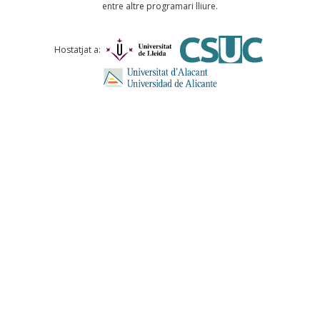
entre altre programari lliure.
Comentari *
Hostatjat a:
ENVIA