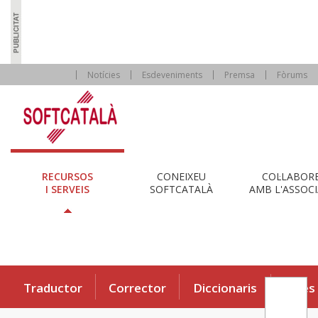
Notícies
Esdeveniments
Premsa
Fòrums
RECURSOS
CONEIXEU
COL·LABOR
I SERVEIS
SOFTCATALÀ
AMB L'ASSOCI
Traductor
Corrector
Diccionaris
Eines