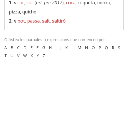
1.
n
coc
,
cóc
(
ort. pre-2017
),
coca
, coqueta, minxo,
pizza, quiche
2.
n
bot
,
passa
,
salt
,
saltiró
O llisteu les paraules o expressions que comencen per:
A
-
B
-
C
-
D
-
E
-
F
-
G
-
H
-
I
-
J
-
K
-
L
-
M
-
N
-
O
-
P
-
Q
-
R
-
S
-
T
-
U
-
V
-
W
-
X
-
Y
-
Z