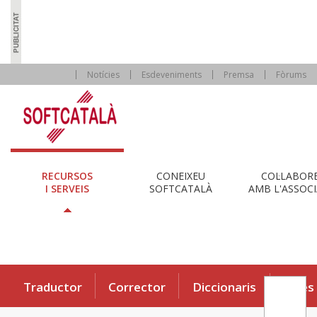
Notícies
Esdeveniments
Premsa
Fòrums
RECURSOS
CONEIXEU
COL·LABOR
I SERVEIS
SOFTCATALÀ
AMB L'ASSOCI
Traductor
Corrector
Diccionaris
Eines