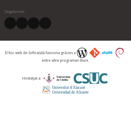
Seguiu-nos
El vostre correu electrònic *
Què proposeu?
El lloc web de Softcatalà funciona gràcies a
entre altre programari lliure.
Comentari *
Hostatjat a: