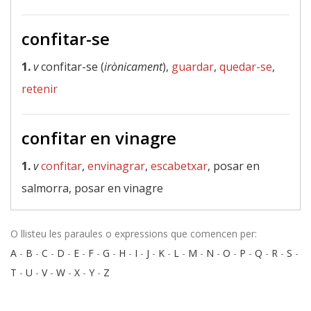
confitar-se
1.
v
confitar-se (
irònicament
),
guardar
,
quedar-se
,
retenir
confitar en vinagre
1.
v
confitar
,
envinagrar
,
escabetxar
, posar en
salmorra, posar en vinagre
O llisteu les paraules o expressions que comencen per:
A
-
B
-
C
-
D
-
E
-
F
-
G
-
H
-
I
-
J
-
K
-
L
-
M
-
N
-
O
-
P
-
Q
-
R
-
S
-
T
-
U
-
V
-
W
-
X
-
Y
-
Z