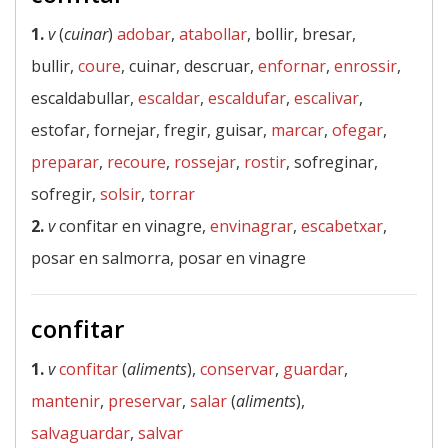
1.
v
(
cuinar
)
adobar
,
atabollar
, bollir, bresar,
bullir,
coure
, cuinar, descruar,
enfornar
,
enrossir
,
escaldabullar,
escaldar
,
escaldufar
,
escalivar
,
estofar, fornejar, fregir, guisar,
marcar
,
ofegar
,
preparar
,
recoure
,
rossejar
,
rostir
, sofreginar,
sofregir,
solsir
,
torrar
2.
v
confitar en vinagre,
envinagrar
,
escabetxar
,
posar en salmorra, posar en vinagre
confitar
1.
v
confitar
(
aliments
),
conservar
,
guardar
,
mantenir
,
preservar
,
salar
(
aliments
),
salvaguardar
,
salvar