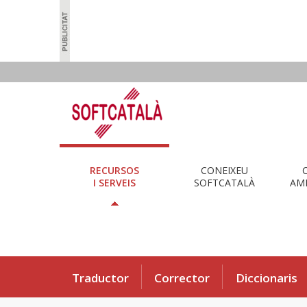
RECURSOS
CONEIXEU
I SERVEIS
SOFTCATALÀ
AMB
Traductor
Corrector
Diccionaris