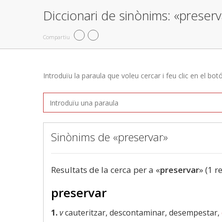
Diccionari de sinònims: «preserv
Compartiu
Introduïu la paraula que voleu cercar i feu clic en el bot
Sinònims de «preservar»
Resultats de la cerca per a «
preservar
» (1 r
preservar
1.
v
cauteritzar, descontaminar, desempestar,