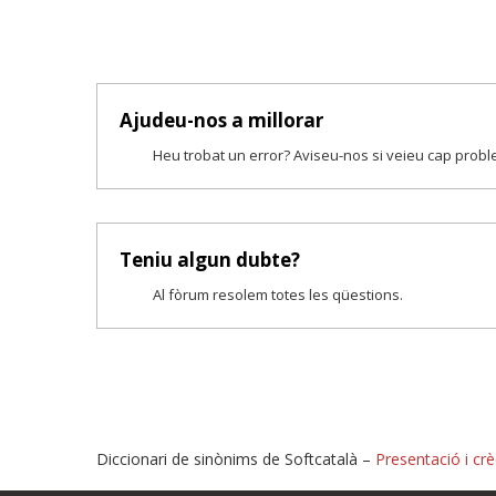
Ajudeu-nos a millorar
Heu trobat un error? Aviseu-nos si veieu cap prob
Teniu algun dubte?
Al fòrum resolem totes les qüestions.
Diccionari de sinònims de Softcatalà –
Presentació i crè