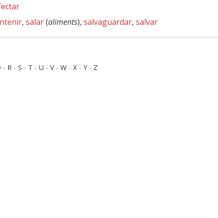
fectar
ntenir
,
salar
(
aliments
),
salvaguardar
,
salvar
Q
-
R
-
S
-
T
-
U
-
V
-
W
-
X
-
Y
-
Z