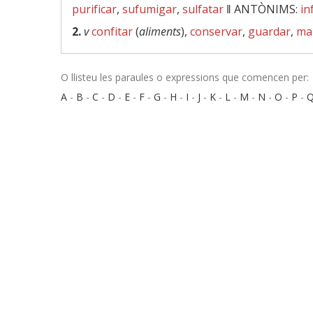
purificar
,
sufumigar
,
sulfatar
‖
ANTÒNIMS:
in
2.
v
confitar
(
aliments
),
conservar
,
guardar
,
ma
O llisteu les paraules o expressions que comencen per:
A
-
B
-
C
-
D
-
E
-
F
-
G
-
H
-
I
-
J
-
K
-
L
-
M
-
N
-
O
-
P
-