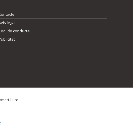
Contacte
Avís legal
Codi de conducta
Publicitat
mari lliure.