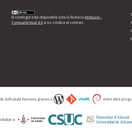
nformeu d'errors
El contingut està disponible sota la llicència
Atribució -
CompartirIgual 4.0
si no s'indica el contrari.
mps següents i descriviu quina és la millora que
 de Softcatalà funciona gràcies a
entre altre progra
statjat a: