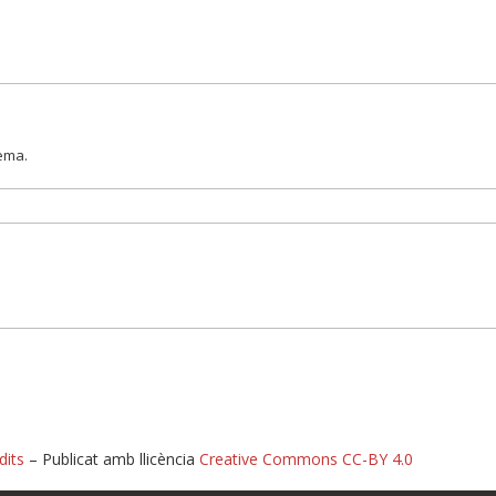
lema.
dits
– Publicat amb llicència
Creative Commons CC-BY 4.0