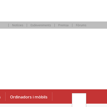
Notícies
Esdeveniments
Premsa
Fòrums
s
Ordinadors i mòbils