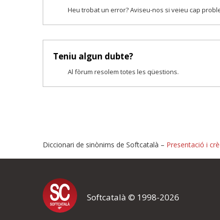
Heu trobat un error? Aviseu-nos si veieu cap prob
Teniu algun dubte?
Al fòrum resolem totes les qüestions.
Diccionari de sinònims de Softcatalà –
Presentació i crè
Proposeu-nos millores o i
Softcatalà © 1998-2026
Si heu trobat un error o voleu proposar alguna millora, ompliu els ca
proposeu o l'error del qual voleu informar-nos.