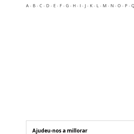
A
-
B
-
C
-
D
-
E
-
F
-
G
-
H
-
I
-
J
-
K
-
L
-
M
-
N
-
O
-
P
-
Ajudeu-nos a millorar