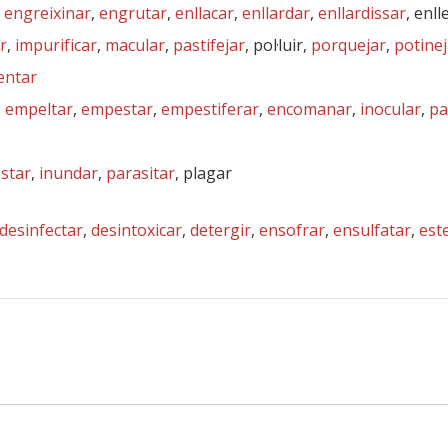
,
engreixinar
,
engrutar
,
enllacar
,
enllardar
,
enllardissar
, enl
r
,
impurificar
,
macular
,
pastifejar
, pol·luir,
porquejar
,
potinej
entar
,
empeltar
,
empestar
,
empestiferar
,
encomanar
,
inocular
,
pa
estar
,
inundar
,
parasitar
, plagar
desinfectar
,
desintoxicar
,
detergir
,
ensofrar
,
ensulfatar
,
este