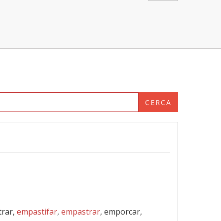
CERCA
trar,
empastifar
,
empastrar
, emporcar,