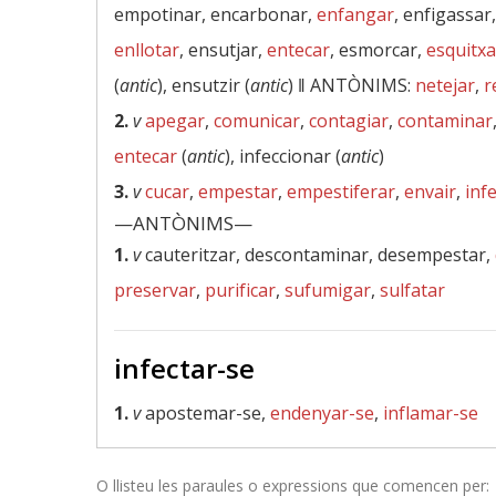
empotinar, encarbonar,
enfangar
, enfigassar
enllotar
, ensutjar,
entecar
, esmorcar,
esquitxa
(
antic
), ensutzir (
antic
) ‖
ANTÒNIMS:
netejar
,
r
2.
v
apegar
,
comunicar
,
contagiar
,
contaminar
entecar
(
antic
), infeccionar (
antic
)
3.
v
cucar
,
empestar
,
empestiferar
,
envair
,
inf
—ANTÒNIMS—
1.
v
cauteritzar, descontaminar, desempestar,
preservar
,
purificar
,
sufumigar
,
sulfatar
infectar-se
1.
v
apostemar-se,
endenyar-se
,
inflamar-se
O llisteu les paraules o expressions que comencen per: