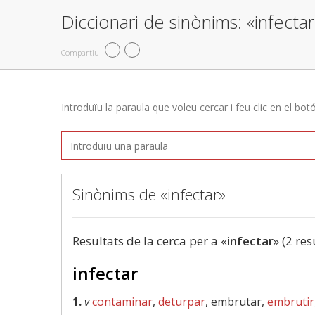
Diccionari de sinònims: «infectar
Compartiu
Introduïu la paraula que voleu cercar i feu clic en el bot
Sinònims de «infectar»
Resultats de la cerca per a «
infectar
» (2 res
infectar
1.
v
contaminar
,
deturpar
, embrutar,
embrutir