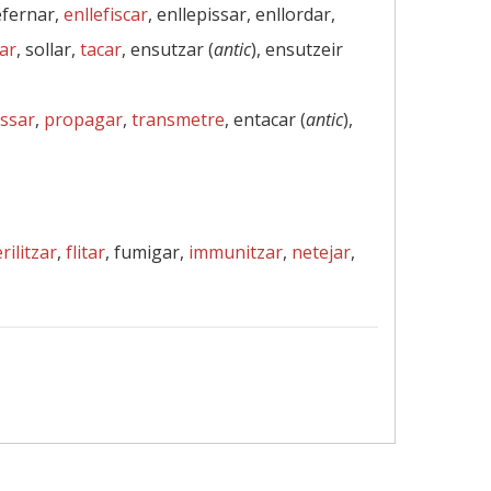
lefernar,
enllefiscar
, enllepissar, enllordar,
ar
, sollar,
tacar
, ensutzar (
antic
), ensutzeir
ssar
,
propagar
,
transmetre
, entacar (
antic
),
rilitzar
,
flitar
, fumigar,
immunitzar
,
netejar
,