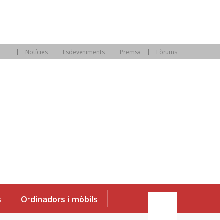
Notícies
Esdeveniments
Premsa
Fòrums
s
Ordinadors i mòbils