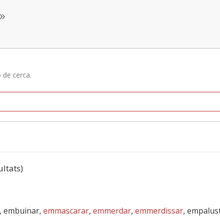
»
ó de cerca.
ultats)
, embuinar,
emmascarar
,
emmerdar
,
emmerdissar
, empalus