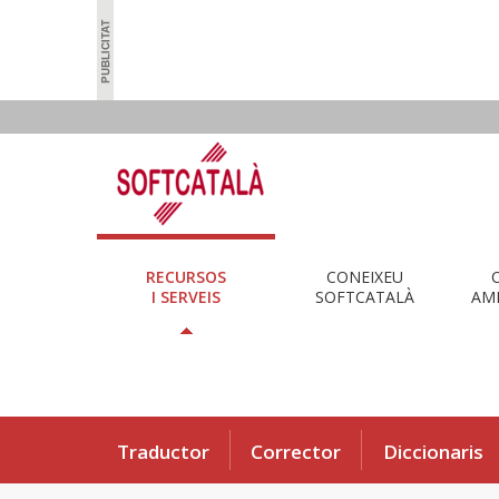
RECURSOS
CONEIXEU
I SERVEIS
SOFTCATALÀ
AMB
Traductor
Corrector
Diccionaris