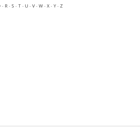
Q
-
R
-
S
-
T
-
U
-
V
-
W
-
X
-
Y
-
Z