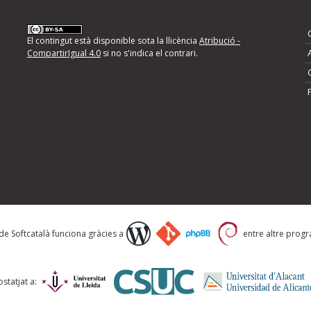
nformeu d'errors
El contingut està disponible sota la llicència
Atribució -
CompartirIgual 4.0
si no s'indica el contrari.
mps següents i descriviu quina és la millora que
 de Softcatalà funciona gràcies a
entre altre progra
statjat a: