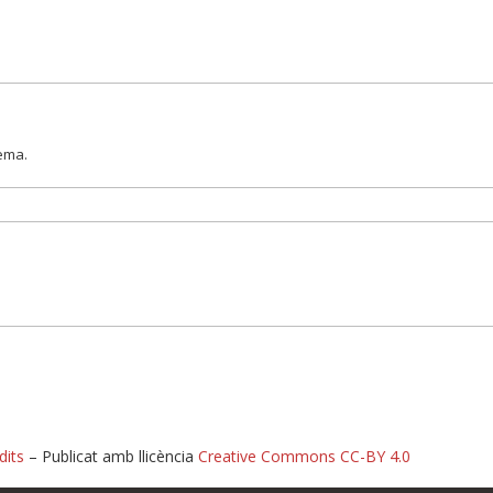
lema.
dits
– Publicat amb llicència
Creative Commons CC-BY 4.0