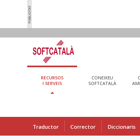
RECURSOS
CONEIXEU
I SERVEIS
SOFTCATALÀ
AMB
Traductor
Corrector
Diccionaris