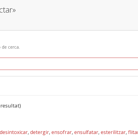
ctar»
ó de cerca.
 resultat)
desintoxicar
,
detergir
,
ensofrar
,
ensulfatar
,
esterilitzar
,
flita