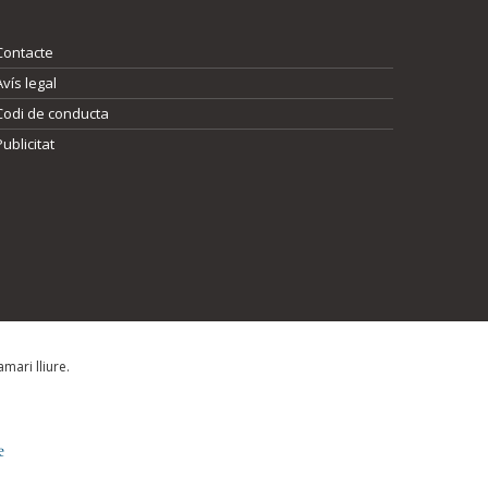
Contacte
Avís legal
Codi de conducta
Publicitat
mari lliure.