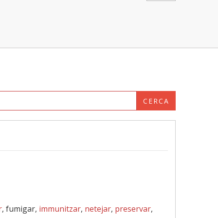
CERCA
r
, fumigar,
immunitzar
,
netejar
,
preservar
,