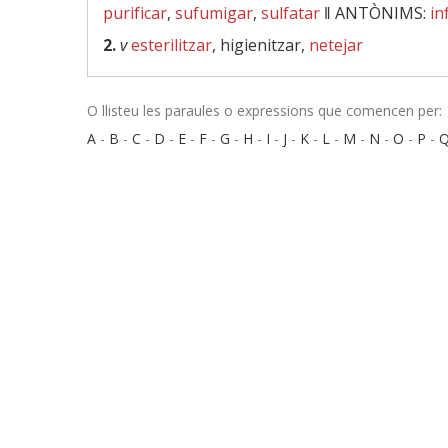
purificar
,
sufumigar
,
sulfatar
‖
ANTÒNIMS:
in
2.
v
esterilitzar
, higienitzar,
netejar
O llisteu les paraules o expressions que comencen per:
A
-
B
-
C
-
D
-
E
-
F
-
G
-
H
-
I
-
J
-
K
-
L
-
M
-
N
-
O
-
P
-