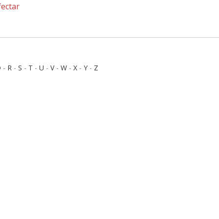
fectar
Q
-
R
-
S
-
T
-
U
-
V
-
W
-
X
-
Y
-
Z