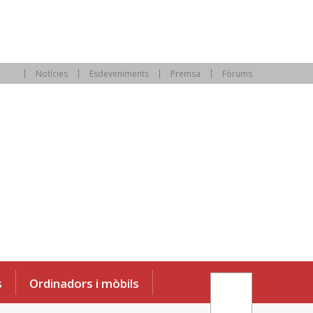
Notícies
Esdeveniments
Premsa
Fòrums
s
Ordinadors i mòbils