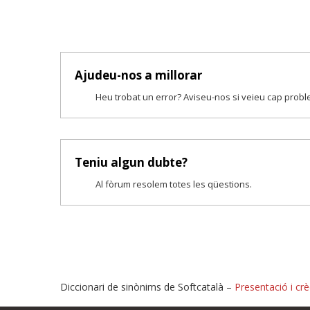
Ajudeu-nos a millorar
Heu trobat un error? Aviseu-nos si veieu cap prob
Teniu algun dubte?
Al fòrum resolem totes les qüestions.
Diccionari de sinònims de Softcatalà –
Presentació i crè