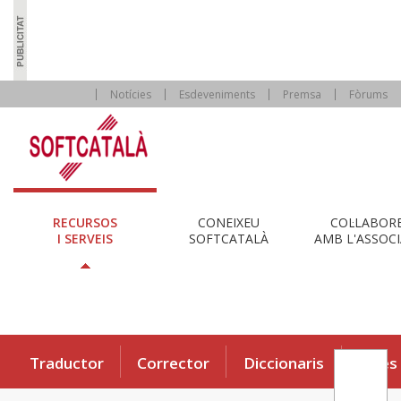
Notícies
Esdeveniments
Premsa
Fòrums
RECURSOS
CONEIXEU
COL·LABOR
I SERVEIS
SOFTCATALÀ
AMB L'ASSOCI
Traductor
Corrector
Diccionaris
Eines