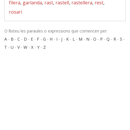
filera
,
garlanda
,
rast
,
rastell
,
rastellera
,
rest
,
rosari
O llisteu les paraules o expressions que comencen per:
A
-
B
-
C
-
D
-
E
-
F
-
G
-
H
-
I
-
J
-
K
-
L
-
M
-
N
-
O
-
P
-
Q
-
R
-
S
-
T
-
U
-
V
-
W
-
X
-
Y
-
Z