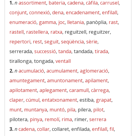
1.
n
assortiment
,
bateria
,
cadena
,
càfila
,
carrusel
,
conjunt
,
connexió
,
dena
,
encadenament
,
enfilall
,
enumeració
,
gamma
,
joc
,
lletania
, panòplia,
rast
,
rastell
,
rastellera
,
ratxa
, reguitzell, reguitzer,
repertori
,
rest
,
seguit
,
seqüència
,
sèrie
,
serrerada,
successió
,
tanda
, tandada,
tirada
,
tirallonga, tongada,
ventall
2.
n
acumulació
,
acumulament
,
aglomeració
,
amuntegament
,
amuntonament
,
apilament
,
apilotament
,
aplegament
,
caramull
,
càrrega
,
claper
,
cúmul
,
entatxonament
, estiba,
grapat
,
munt
,
muntanya
,
muntó
,
pila
, pilera,
pilot
,
pilotera,
pinya
,
remolí
,
rima
, rimer,
serrera
3.
n
cadena
,
collar
, collaret, enfilada,
enfilall
,
fil
,