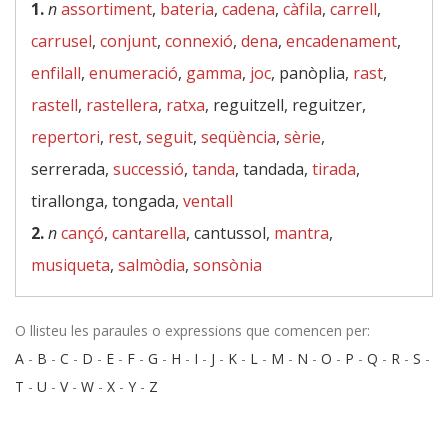
1.
n
assortiment
,
bateria
,
cadena
,
càfila
,
carrell
,
carrusel
,
conjunt
,
connexió
,
dena
,
encadenament
,
enfilall
,
enumeració
,
gamma
,
joc
, panòplia,
rast
,
rastell
,
rastellera
,
ratxa
, reguitzell, reguitzer,
repertori
,
rest
,
seguit
,
seqüència
,
sèrie
,
serrerada,
successió
,
tanda
, tandada,
tirada
,
tirallonga, tongada,
ventall
2.
n
cançó
,
cantarella
, cantussol,
mantra
,
musiqueta
,
salmòdia
,
sonsònia
O llisteu les paraules o expressions que comencen per:
A
-
B
-
C
-
D
-
E
-
F
-
G
-
H
-
I
-
J
-
K
-
L
-
M
-
N
-
O
-
P
-
Q
-
R
-
S
-
T
-
U
-
V
-
W
-
X
-
Y
-
Z