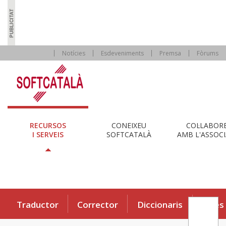
Notícies
Esdeveniments
Premsa
Fòrums
RECURSOS
CONEIXEU
COL·LABOR
I SERVEIS
SOFTCATALÀ
AMB L'ASSOCI
Traductor
Corrector
Diccionaris
Eines