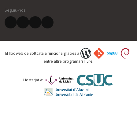
Seguiu-nos
El vostre correu electrònic *
Què proposeu?
El lloc web de Softcatalà funciona gràcies a
entre altre programari lliure.
Comentari *
Hostatjat a: