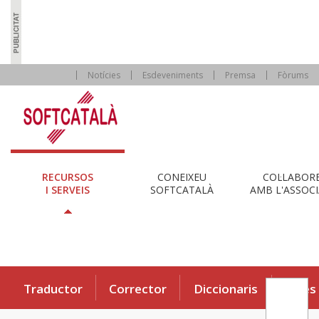
Notícies
Esdeveniments
Premsa
Fòrums
RECURSOS
CONEIXEU
COL·LABOR
I SERVEIS
SOFTCATALÀ
AMB L'ASSOCI
Traductor
Corrector
Diccionaris
Eines