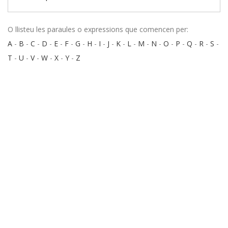
O llisteu les paraules o expressions que comencen per:
A
-
B
-
C
-
D
-
E
-
F
-
G
-
H
-
I
-
J
-
K
-
L
-
M
-
N
-
O
-
P
-
Q
-
R
-
S
-
T
-
U
-
V
-
W
-
X
-
Y
-
Z