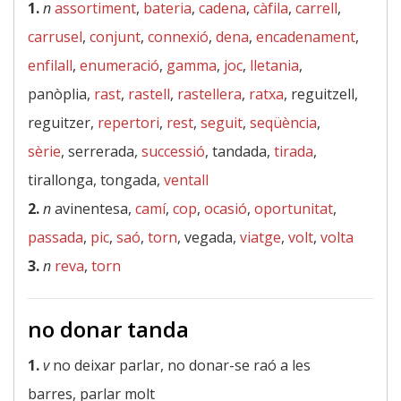
1.
n
assortiment
,
bateria
,
cadena
,
càfila
,
carrell
,
carrusel
,
conjunt
,
connexió
,
dena
,
encadenament
,
enfilall
,
enumeració
,
gamma
,
joc
,
lletania
,
panòplia,
rast
,
rastell
,
rastellera
,
ratxa
, reguitzell,
reguitzer,
repertori
,
rest
,
seguit
,
seqüència
,
sèrie
, serrerada,
successió
, tandada,
tirada
,
tirallonga, tongada,
ventall
2.
n
avinentesa,
camí
,
cop
,
ocasió
,
oportunitat
,
passada
,
pic
,
saó
,
torn
, vegada,
viatge
,
volt
,
volta
3.
n
reva
,
torn
no donar tanda
1.
v
no deixar parlar, no donar-se raó a les
barres, parlar molt