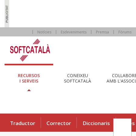
Notícies
Esdeveniments
Premsa
Fòrums
RECURSOS
CONEIXEU
COL·LABOR
I SERVEIS
SOFTCATALÀ
AMB L'ASSOCI
Traductor
Corrector
Diccionaris
Eines