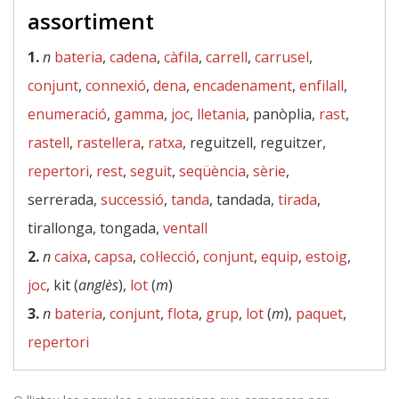
assortiment
1.
n
bateria
,
cadena
,
càfila
,
carrell
,
carrusel
,
conjunt
,
connexió
,
dena
,
encadenament
,
enfilall
,
enumeració
,
gamma
,
joc
,
lletania
, panòplia,
rast
,
rastell
,
rastellera
,
ratxa
, reguitzell, reguitzer,
repertori
,
rest
,
seguit
,
seqüència
,
sèrie
,
serrerada,
successió
,
tanda
, tandada,
tirada
,
tirallonga, tongada,
ventall
2.
n
caixa
,
capsa
,
col·lecció
,
conjunt
,
equip
,
estoig
,
joc
, kit (
anglès
),
lot
(
m
)
3.
n
bateria
,
conjunt
,
flota
,
grup
,
lot
(
m
),
paquet
,
repertori