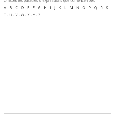
O llisteu les paraules o expressions que comencen per:
A
-
B
-
C
-
D
-
E
-
F
-
G
-
H
-
I
-
J
-
K
-
L
-
M
-
N
-
O
-
P
-
Q
-
R
-
S
-
T
-
U
-
V
-
W
-
X
-
Y
-
Z