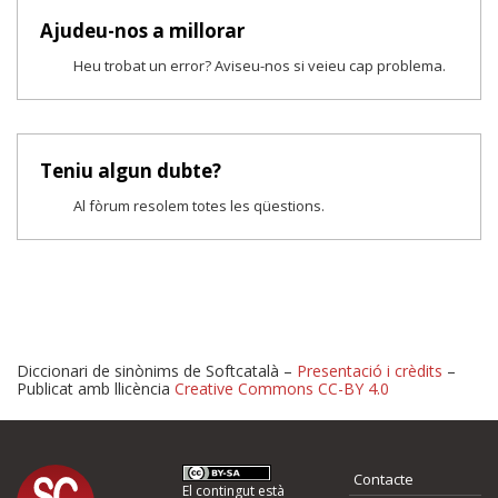
Ajudeu-nos a millorar
Heu trobat un error? Aviseu-nos si veieu cap problema.
Teniu algun dubte?
Al fòrum resolem totes les qüestions.
Diccionari de sinònims de Softcatalà –
Presentació i crèdits
–
Publicat amb llicència
Creative Commons CC-BY 4.0
Proposeu-nos millores o 
Contacte
El contingut està