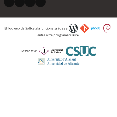
El vostre correu electrònic *
Què proposeu?
El lloc web de Softcatalà funciona gràcies a
entre altre programari lliure.
Comentari *
Hostatjat a:
ENVIA