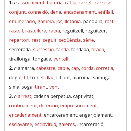
1.
n
assortiment
,
bateria
,
càfila
,
carrell
,
carrusel
,
conjunt
,
connexió
,
dena
,
encadenament
,
enfilall
,
enumeració
,
gamma
,
joc
,
lletania
, panòplia,
rast
,
rastell
,
rastellera
,
ratxa
, reguitzell, reguitzer,
repertori
,
rest
,
seguit
,
seqüència
,
sèrie
,
serrerada,
successió
,
tanda
, tandada,
tirada
,
tirallonga, tongada,
ventall
2.
n
amarra,
cabestre
,
cable
,
cap
,
corda
,
corretja
,
dogal,
fil
, frenell,
llaç
, llibant, maroma, samuga,
sima, soga,
tirant
,
vent
3.
n
arrest
, cadena perpètua, captivitat,
confinament
,
detenció
,
empresonament
,
encadenament
, encarcerament, engarjolament,
esclavatge
,
esclavitud
,
galeres
, incarceració,