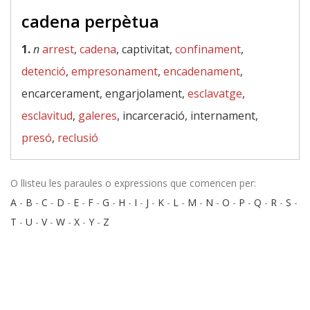
cadena perpètua
1.
n
arrest
,
cadena
, captivitat,
confinament
,
detenció
,
empresonament
,
encadenament
,
encarcerament, engarjolament,
esclavatge
,
esclavitud
,
galeres
, incarceració, internament,
presó
,
reclusió
O llisteu les paraules o expressions que comencen per:
A
-
B
-
C
-
D
-
E
-
F
-
G
-
H
-
I
-
J
-
K
-
L
-
M
-
N
-
O
-
P
-
Q
-
R
-
S
-
T
-
U
-
V
-
W
-
X
-
Y
-
Z