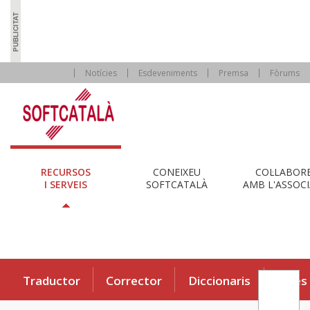
Notícies
Esdeveniments
Premsa
Fòrums
RECURSOS
CONEIXEU
COL·LABOR
I SERVEIS
SOFTCATALÀ
AMB L'ASSOCI
Traductor
Corrector
Diccionaris
Eines